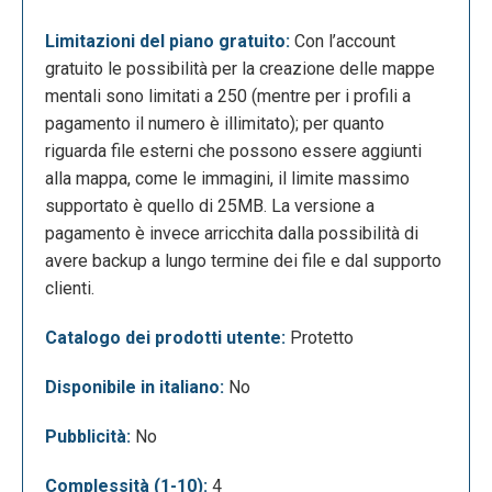
Limitazioni del piano gratuito:
Con l’account
Accedendo, invece, alla propria sezione personale, il
gratuito le possibilità per la creazione delle mappe
sito ci mostrerà la pagina seguente, nella quale
mentali sono limitati a 250 (mentre per i profili a
potremo creare le nostre mappe mentali a partire da
pagamento il numero è illimitato); per quanto
una pagina vuota oppure seguendo dei template già
riguarda file esterni che possono essere aggiunti
presenti.
alla mappa, come le immagini, il limite massimo
supportato è quello di 25MB. La versione a
pagamento è invece arricchita dalla possibilità di
avere backup a lungo termine dei file e dal supporto
clienti.
Catalogo dei prodotti utente:
Protetto
Disponibile in italiano:
No
In questa sezione saranno inoltre presenti diversi
Pubblicità:
No
template tra cui scegliere:
Complessità (1-10):
4