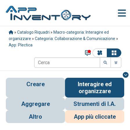
»
Catalogo Riquadri
»
Macro-categoria: Interagire ed
organizzare
»
Categoria: Collaborazione & Comunicazione
»
App: Plectica
Creare
Interagire ed
organizzare
Aggregare
Strumenti di I.A.
Altro
App più cliccate