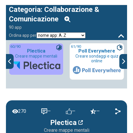
Categoria: Collaborazione &
Comunicazione
90 app
Ordina app per
60
/90
61
/90
Plectica
Poll Everywhere
Creare mappe mentali
Creare sondaggi e quiz
online
270
—
—
—
Plectica
Creare mappe mentali