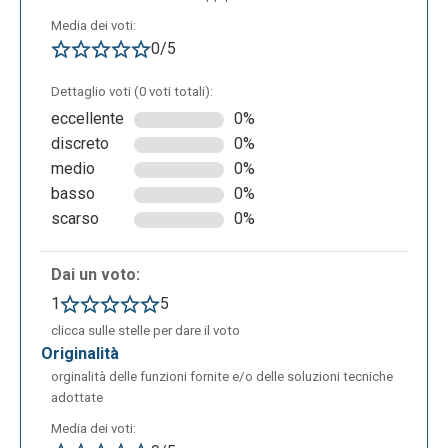
Media dei voti:
0/5
Dettaglio voti (0 voti totali):
eccellente
0%
discreto
0%
medio
0%
basso
0%
scarso
0%
Dai un voto:
1
5
clicca sulle stelle per dare il voto
originalità
orginalità delle funzioni fornite e/o delle soluzioni tecniche
adottate
Media dei voti: