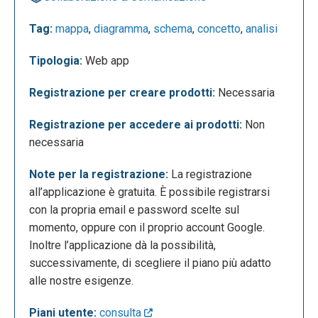
mentali già pronte, da cui si può trarre ispirazione
per crearne una personale.
Tag:
mappa
,
diagramma
,
schema
,
concetto
,
analisi
Tipologia:
Web app
Registrazione per creare prodotti:
Necessaria
Registrazione per accedere ai prodotti:
Non
necessaria
Note per la registrazione:
La registrazione
Ecco un esempio:
all’applicazione è gratuita. È possibile registrarsi
con la propria email e password scelte sul
momento, oppure con il proprio account Google.
Inoltre l’applicazione dà la possibilità,
successivamente, di scegliere il piano più adatto
alle nostre esigenze.
Piani utente:
consulta