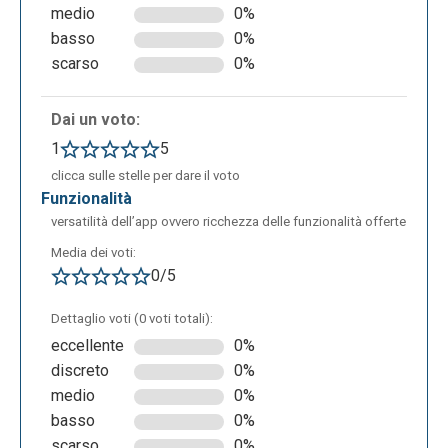
medio
0%
basso
0%
scarso
0%
Dai un voto:
1
5
clicca sulle stelle per dare il voto
funzionalità
versatilità dell’app ovvero ricchezza delle funzionalità offerte
Media dei voti:
0/5
Dettaglio voti (0 voti totali):
eccellente
0%
discreto
0%
medio
0%
basso
0%
scarso
0%