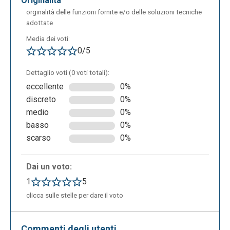
originalità
orginalità delle funzioni fornite e/o delle soluzioni tecniche
adottate
Media dei voti:
0/5
Dettaglio voti (0 voti totali):
eccellente
0%
discreto
0%
medio
0%
basso
0%
scarso
0%
Dai un voto:
1
5
clicca sulle stelle per dare il voto
Commenti degli utenti