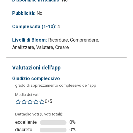
In questa sezione saranno inoltre presenti diversi
Pubblicità:
No
template tra cui scegliere:
Complessità (1-10):
4
Livelli di Bloom:
Ricordare, Comprendere,
Analizzare, Valutare, Creare
Valutazioni dell'app
giudizio complessivo
grado di apprezzamento complessivo dell’app
Media dei voti:
0/5
Dettaglio voti (0 voti totali):
eccellente
0%
discreto
0%