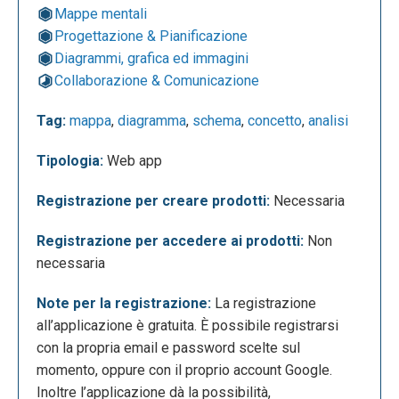
Mappe mentali
Progettazione & Pianificazione
Accedendo quindi alla sezione “Example” è
Diagrammi, grafica ed immagini
possibile disporre di diverse proposte di mappe
Collaborazione & Comunicazione
mentali già pronte, da cui si può trarre ispirazione
per crearne una personale.
Tag:
mappa
,
diagramma
,
schema
,
concetto
,
analisi
Tipologia:
Web app
Registrazione per creare prodotti:
Necessaria
Registrazione per accedere ai prodotti:
Non
necessaria
Note per la registrazione:
La registrazione
Ecco un esempio:
all’applicazione è gratuita. È possibile registrarsi
con la propria email e password scelte sul
momento, oppure con il proprio account Google.
Inoltre l’applicazione dà la possibilità,