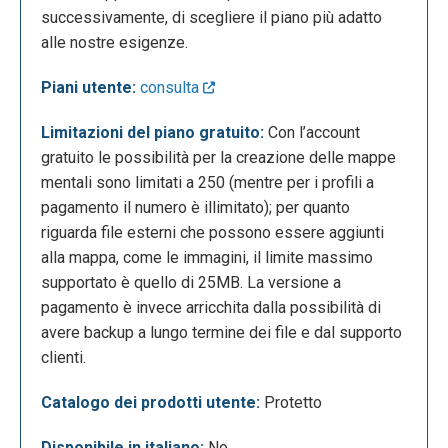
successivamente, di scegliere il piano più adatto
alle nostre esigenze.
Piani utente:
consulta
Limitazioni del piano gratuito:
Con l’account
Accedendo, invece, alla propria sezione personale, il
gratuito le possibilità per la creazione delle mappe
sito ci mostrerà la pagina seguente, nella quale
mentali sono limitati a 250 (mentre per i profili a
potremo creare le nostre mappe mentali a partire da
pagamento il numero è illimitato); per quanto
una pagina vuota oppure seguendo dei template già
riguarda file esterni che possono essere aggiunti
presenti.
alla mappa, come le immagini, il limite massimo
supportato è quello di 25MB. La versione a
pagamento è invece arricchita dalla possibilità di
avere backup a lungo termine dei file e dal supporto
clienti.
Catalogo dei prodotti utente:
Protetto
Disponibile in italiano:
No