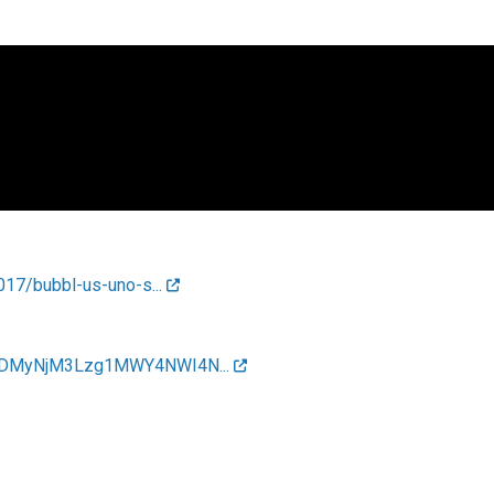
017/bubbl-us-uno-s...
NDMyNjM3Lzg1MWY4NWI4N...