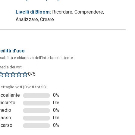
Livelli di Bloom:
Ricordare, Comprendere,
Analizzare, Creare
acilità d’uso
sabilità e chiarezza dell’interfaccia utente
edia dei voti:
0/5
ettaglio voti (0 voti totali):
eccellente
0%
discreto
0%
medio
0%
basso
0%
scarso
0%