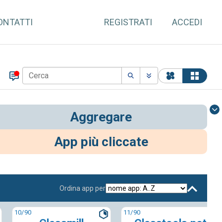
ONTATTI
REGISTRATI
ACCEDI
Aggregare
App più cliccate
Ordina app per
10
/90
11
/90