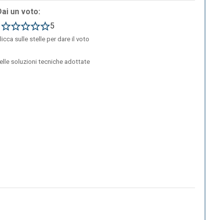
Dai un voto:
1
5
licca sulle stelle per dare il voto
delle soluzioni tecniche adottate