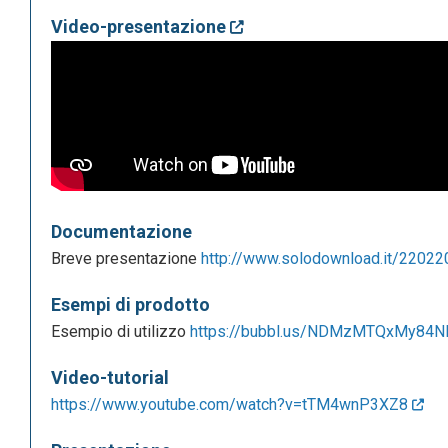
Video-presentazione
Documentazione
Breve presentazione
http://www.solodownload.it/22022
Esempi di prodotto
Esempio di utilizzo
https://bubbl.us/NDMzMTQxMy84
Video-tutorial
https://www.youtube.com/watch?v=tTM4wnP3XZ8