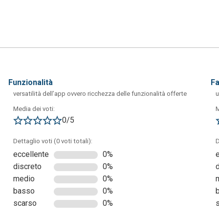
ppa concettuale dando vita a nodi figli (premendo Ctrl+Enter)
i come desiderato. Come si può vedere nella figura seguente,
funzionalità
f
possibile definire e modificare a proprio piacimento i vari nodi.
versatilità dell’app ovvero ricchezza delle funzionalità offerte
u
Media dei voti:
M
0/5
Dettaglio voti (0 voti totali):
D
eccellente
0%
discreto
0%
medio
0%
basso
0%
scarso
0%