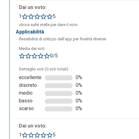
Dai un voto:
1
5
clicca sulle stelle per dare il voto
applicabilità
flessibilità di utilizzo dell’app per finalità diverse
Media dei voti:
0/5
Dettaglio voti (0 voti totali):
eccellente
0%
discreto
0%
Se ci si iscrive al sito si ha la possibilità di memorizzare
medio
0%
free) all’interno di una cartella “Mind Maps”.
basso
0%
scarso
0%
Dai un voto:
1
5