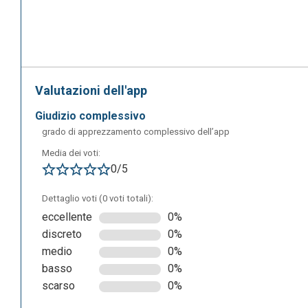
Cliccando su “Start Here” è possibile dare inizio alla ma
Valutazioni dell'app
oppure altri nodi di partenza (premendo Tab) collegandol
giudizio complessivo
sopra la scritta “start here” appare un quadro nel quale è 
grado di apprezzamento complessivo dell’app
Media dei voti:
0/5
Dettaglio voti (0 voti totali):
eccellente
0%
discreto
0%
medio
0%
basso
0%
scarso
0%