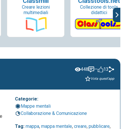
Classmill
Classtools.net
Creare lezioni
Collezione di tools
multimediali
didattici
448
—
13
Vota quest'app
Categorie:
Mappe mentali
Collaborazione & Comunicazione
ie
Tag:
mappa
,
mappa mentale
,
creare
,
pubblicare
,