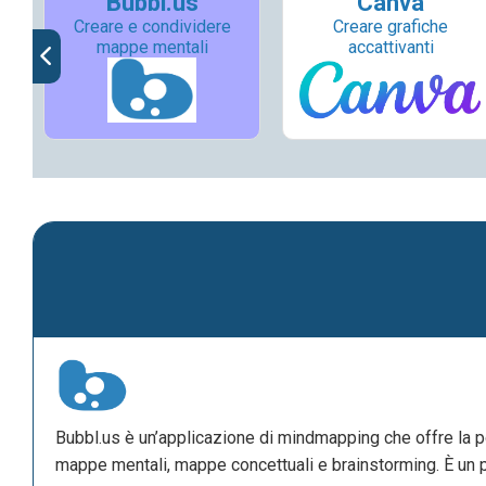
Bubbl.us
Canva
Creare e condividere
Creare grafiche
mappe mentali
accattivanti
Bubbl.us è un’applicazione di mindmapping che offre la po
mappe mentali, mappe concettuali e brainstorming. È un p