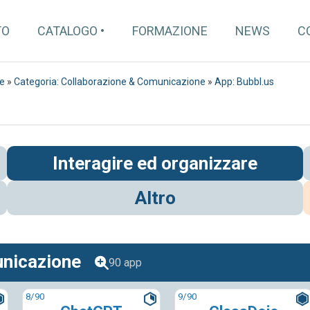
TO
CATALOGO
FORMAZIONE
NEWS
C
re
»
Categoria: Collaborazione & Comunicazione
»
App: Bubbl.us
Interagire ed organizzare
Altro
unicazione
90 app
8
/90
9
/90