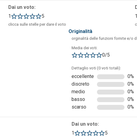
Dai un voto:
1
5
clicca sulle stelle per dare il voto
c
originalità
orginalità delle funzioni fornite e/o 
Media dei voti:
0/5
Dettaglio voti (0 voti totali):
eccellente
0%
discreto
0%
 i propri lavori fino a un massimo di 3 (se si utilizza la funzione
medio
0%
basso
0%
scarso
0%
Dai un voto:
1
5