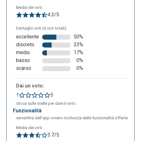
Media dei voti:
4.3/5
Dettaglio voti (6 voti totali):
eccellente
50%
discreto
33%
medio
17%
basso
0%
scarso
0%
Dai un voto:
1
5
clicca sulle stelle per dare il voto
funzionalità
versatilità dell’app ovvero ricchezza delle funzionalità offerte
Media dei voti:
3.7/5