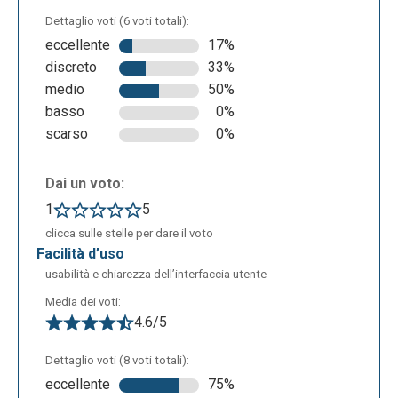
Dettaglio voti (6 voti totali):
Una volta terminata la creazione del vostro modulo,
eccellente
17%
potete inviarlo ai vostri collaboratori cliccando sul
discreto
33%
tasto in alto a destra del box “Invia”. Vi comparirà
medio
50%
così una nuova finestra, come nell’immagine che
basso
0%
segue, in cui potete scegliere come condividere il
scarso
0%
vostro modulo: via e-mail; via link condivisibile; via
Facebook o Twitter; via Google+.
Dai un voto:
1
5
clicca sulle stelle per dare il voto
facilità d’uso
usabilità e chiarezza dell’interfaccia utente
Media dei voti:
4.6/5
Dettaglio voti (8 voti totali):
eccellente
75%
Una volta completata anche questa parte non resta