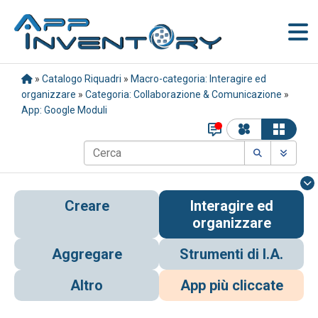
»
Catalogo Riquadri
»
Macro-categoria: Interagire ed
organizzare
»
Categoria: Collaborazione & Comunicazione
»
App: Google Moduli
Creare
Interagire ed
organizzare
Aggregare
Strumenti di I.A.
Altro
App più cliccate