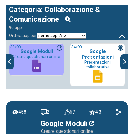
Categoria: Collaborazione &
Comunicazione
90 app
Ordina app per
33
/90
34
/90
Google Moduli
Google
Creare questionari online
Presentazioni
Presentazioni
collaborative
458
2
67
4.3
Google Moduli
Creare questionari online