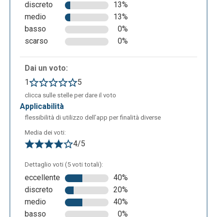
discreto
13%
che attendere le risposte da parte dei collaboratori.
medio
13%
Quando si ricevono le risposte da parte degli utenti
basso
0%
esse vengono rappresentate sotto forma di un
scarso
0%
grafico a torta come nell’immagine seguente. Moduli
vi da anche la possibilità di riversare i dati su un
Dai un voto:
foglio elettronico tramite il pulsante che trovate in
1
5
alto a destra del box, nella sezione risposte. Moduli
permette all’utente di scegliere se salvare le
clicca sulle stelle per dare il voto
applicabilità
risposte ottenute anche su PC, scaricando una
flessibilità di utilizzo dell’app per finalità diverse
cartella zip contenente un documento Excel.
Media dei voti:
4/5
Dettaglio voti (5 voti totali):
eccellente
40%
discreto
20%
medio
40%
basso
0%