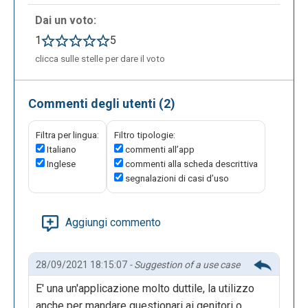
Dai un voto:
1
5
clicca sulle stelle per dare il voto
Commenti degli utenti (2)
Sul foglio elettronico vengono riversati tutti i dati
Filtra per lingua:
Filtro tipologie:
ottenuti in ordine cronologico, completi di data e ora
Italiano
commenti all’app
di ricezione. Google Moduli inoltre offre all’utente la
Inglese
commenti alla scheda descrittiva
possibilità di creare dei veri e propri quiz,
segnalazioni di casi d’uso
assegnando a ciascuna domanda dei valori in punti e
consentendo la valutazione automatica.
Aggiungi commento
28/09/2021 18:15:07
- Suggestion of a use case
E' una un'applicazione molto duttile, la utilizzo
anche per mandare questionari ai genitori o