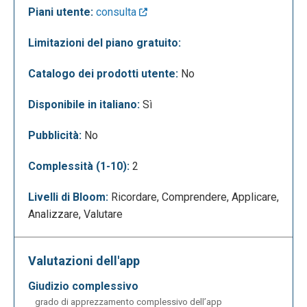
Piani utente:
consulta
Limitazioni del piano gratuito:
Moduli mette a disposizione dell’utente anche la
possibilità di personalizzare le proprie domande,
Catalogo dei prodotti utente:
No
tramite la tendina illustrata nell’immagine qui sotto.
Disponibile in italiano:
Sì
Pubblicità:
No
Complessità (1-10):
2
Livelli di Bloom:
Ricordare, Comprendere, Applicare,
Analizzare, Valutare
Valutazioni dell'app
giudizio complessivo
grado di apprezzamento complessivo dell’app