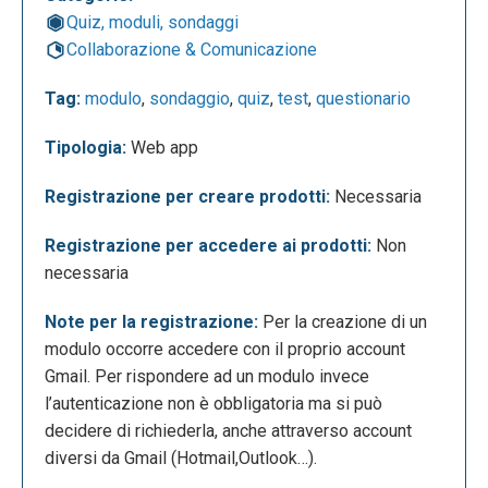
Quiz, moduli, sondaggi
Collaborazione & Comunicazione
Tag:
modulo
,
sondaggio
,
quiz
,
test
,
questionario
Per creare un nuovo modulo vi viene chiesto di
inserire un titolo, una breve descrizione ed, a
Tipologia:
Web app
seguire, le domande che volete porre ai vostri
collaboratori. Moduli vi mette a disposizione a lato
Registrazione per creare prodotti:
Necessaria
del box anche una serie di strumenti che vi
Registrazione per accedere ai prodotti:
Non
permettono di aggiungere un titolo, una domanda,
necessaria
un’immagine, un video o una nuova sezione. Il tutto
rappresentato con icone molto intuitive.
Note per la registrazione:
Per la creazione di un
modulo occorre accedere con il proprio account
Gmail. Per rispondere ad un modulo invece
l’autenticazione non è obbligatoria ma si può
decidere di richiederla, anche attraverso account
diversi da Gmail (Hotmail,Outlook…).