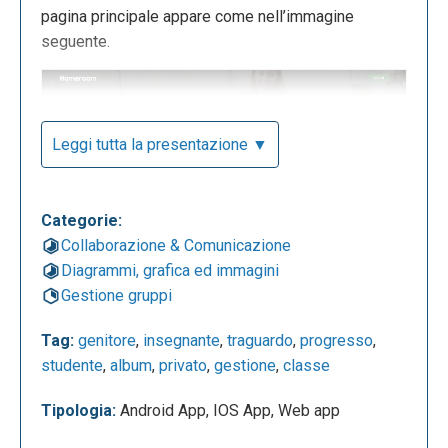
pagina principale appare come nell’immagine
seguente.
Leggi tutta la presentazione ▼
Categorie:
Collaborazione & Comunicazione
Diagrammi, grafica ed immagini
Gestione gruppi
Se si scorre la pagina appare una descrizione (in
inglese) delle funzionalità offerte dall’applicazione.
Tag:
genitore
,
insegnante
,
traguardo
,
progresso
,
Per accedere, una volta creato un account personale
studente
,
album
,
privato
,
gestione
,
classe
si può cliccare sul tasto in alto a destra “log in”. Si
può accedere all’applicazione attraverso l’utilizzo
Tipologia:
Android App, IOS App, Web app
degli account di Facebook o Google oppure