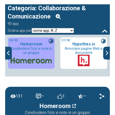
Categoria: Collaborazione &
Comunicazione
90 app
Ordina app per
36
/90
37
/90
Homeroom
Hypothes.is
Condividere foto e note in
Annotare pagine Web e
un gruppo
documenti
131
—
1
—
Homeroom
Condividere foto e note in un gruppo