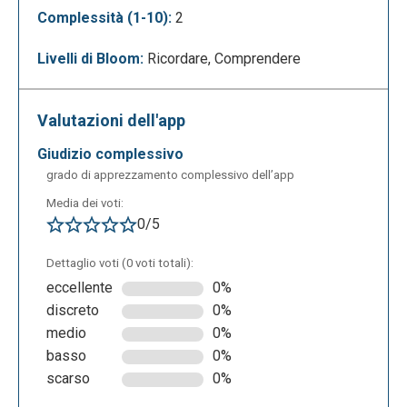
Complessità (1-10):
2
Livelli di Bloom:
Ricordare, Comprendere
Valutazioni dell'app
giudizio complessivo
grado di apprezzamento complessivo dell’app
Media dei voti:
0/5
A questo punto si deve cliccare su “create account”,
Dettaglio voti (0 voti totali):
inserendo: indirizzo email; nome e cognome;
eccellente
0%
password.
discreto
0%
medio
0%
basso
0%
scarso
0%