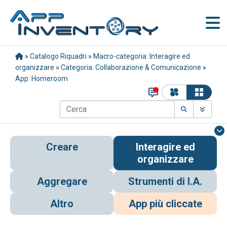
»
Catalogo Riquadri
»
Macro-categoria: Interagire ed
organizzare
»
Categoria: Collaborazione & Comunicazione
»
App: Homeroom
Creare
Interagire ed
organizzare
Aggregare
Strumenti di I.A.
Altro
App più cliccate