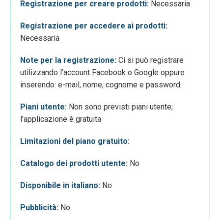
attraverso il proprio indirizzo email.
Registrazione per creare prodotti:
Necessaria
Registrazione per accedere ai prodotti:
Necessaria
Note per la registrazione:
Ci si può registrare
utilizzando l’account Facebook o Google oppure
inserendo: e-mail, nome, cognome e password.
Piani utente:
Non sono previsti piani utente;
l'applicazione è gratuita
Limitazioni del piano gratuito:
Se invece non si possiede un account, bisogna
procedere con la registrazione. Questa procedura è
Catalogo dei prodotti utente:
No
molto semplice: è sufficiente cliccare su “get
Disponibile in italiano:
No
started”, si aprirà la seguente schermata:
Pubblicità:
No