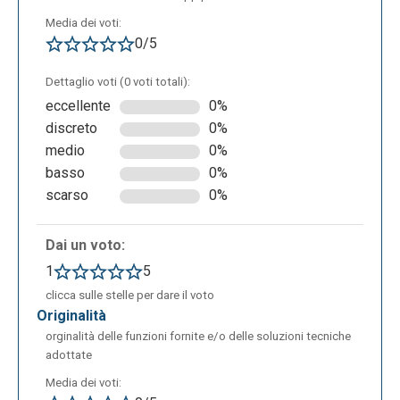
Media dei voti:
0/5
Tramite il punto e) si può procedere alla creazione di
un nuovo album, per cui sono previsti tre passaggi:
Dettaglio voti (0 voti totali):
inserimento del nome del gruppo, delle email dei
eccellente
0%
partecipanti, ad esempio dei genitori degli studenti,
discreto
0%
ed un messaggio di benvenuto.
medio
0%
basso
0%
scarso
0%
Dai un voto:
1
5
Una volta creato un gruppo sarà molto semplice
clicca sulle stelle per dare il voto
aggiungervi delle foto o dei post testuali a cui i
originalità
genitori potranno rispondere o lasciare un “mi
orginalità delle funzioni fornite e/o delle soluzioni tecniche
adottate
piace”.
Media dei voti: