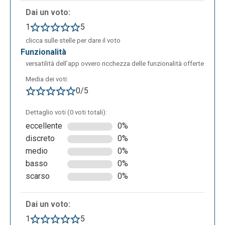
Dai un voto:
1
5
clicca sulle stelle per dare il voto
funzionalità
versatilità dell’app ovvero ricchezza delle funzionalità offerte
Media dei voti:
0/5
Una volta entrati nel nostro profilo su Homeroom
Dettaglio voti (0 voti totali):
apparirà un menù indicato dal relativo simbolo
eccellente
0%
visibile in alto a sinistra.
discreto
0%
medio
0%
basso
0%
scarso
0%
Dai un voto:
1
5