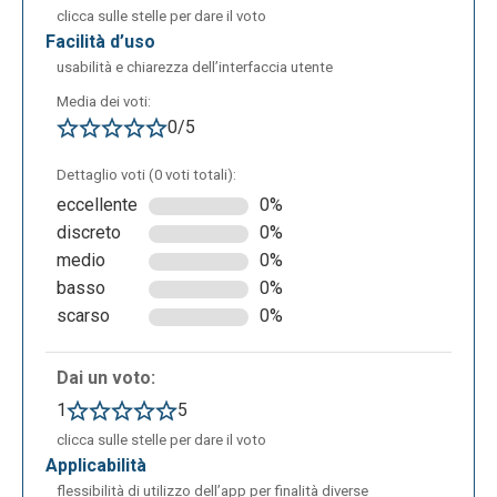
clicca sulle stelle per dare il voto
facilità d’uso
usabilità e chiarezza dell’interfaccia utente
Le voci del menù sono: edit profile; notification
settings; help; log out; create new album. La pagina
Media dei voti:
di help permette di trovare risposte alle domande
0/5
più comuni sull’utilizzo dell’applicazione.
Dettaglio voti (0 voti totali):
eccellente
0%
discreto
0%
medio
0%
basso
0%
scarso
0%
Dai un voto:
1
5
clicca sulle stelle per dare il voto
applicabilità
flessibilità di utilizzo dell’app per finalità diverse