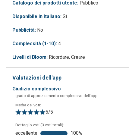
Catalogo dei prodotti utente:
Pubblico
descrizione ed il nome dell’organizzatore. Una barra
superiore rende possibile modificare il design.
Disponibile in italiano:
Sì
Pubblicità:
No
Complessità (1-10):
4
Livelli di Bloom:
Ricordare, Creare
Valutazioni dell'app
Nella seconda fase si sceglie che tipo di biglietto si
giudizio complessivo
vuole creare: gratuito, a pagamento, donazione.
grado di apprezzamento complessivo dell’app
Media dei voti:
5/5
Dettaglio voti (3 voti totali):
eccellente
100%