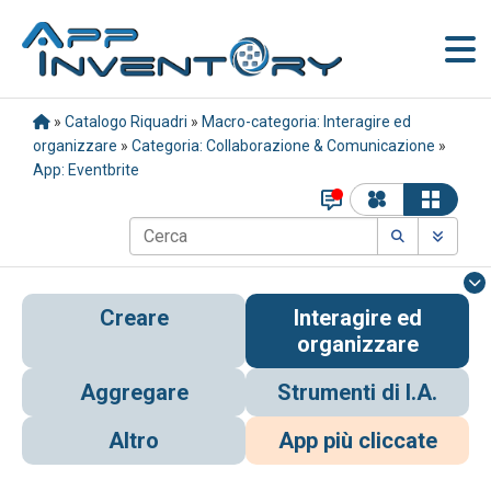
»
Catalogo Riquadri
»
Macro-categoria: Interagire ed
organizzare
»
Categoria: Collaborazione & Comunicazione
»
App: Eventbrite
Creare
Interagire ed
organizzare
Aggregare
Strumenti di I.A.
Altro
App più cliccate