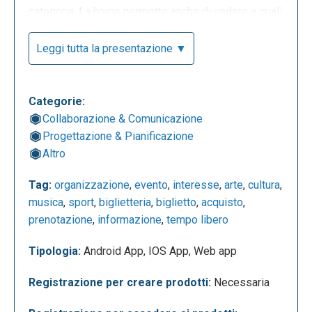
categoria. La home permette anche di vedere a quali
eventi parteciperanno gli amici di Facebook. In alto a
destra compaiono diversi tasti tra cui “crea un
Leggi tutta la presentazione ▼
evento”.
Categorie:
Collaborazione & Comunicazione
Progettazione & Pianificazione
Altro
Tag:
organizzazione
,
evento
,
interesse
,
arte
,
cultura
,
musica
,
sport
,
biglietteria
,
biglietto
,
acquisto
,
prenotazione
,
informazione
,
tempo libero
Tipologia:
Android App, IOS App, Web app
Registrazione per creare prodotti:
Necessaria