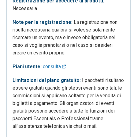
Registrazione per accedere ai prodotti:
Necessaria
Una volta entrati nella pagina di un evento troviamo
Note per la registrazione:
La registrazione non
la locandina dello stesso, con sotto una descrizione,
risulta necessaria qualora si volesse solamente
il luogo, l’ora, la data e il tasto “register” che
ricercare un evento, ma è invece obbligatoria nel
permette di registrarsi per partecipare all’evento.
caso si voglia prenotarsi o nel caso si desideri
creare un evento proprio.
Piani utente:
consulta
Limitazioni del piano gratuito:
I pacchetti risultano
essere gratuiti quando gli stessi eventi sono tali; le
commissioni si applicano soltanto per la vendita di
biglietti a pagamento. Gli organizzatori di eventi
gratuiti possono accedere a tutte le funzioni dei
La creazione di un evento si divide in tre fasi. Nella
pacchetti Essentials e Professional tranne
prima vanno inseriti i dettagli dell’evento, quindi: il
all’assistenza telefonica via chat o mail.
titolo, il luogo in cui si terrà, la data e l’orario di inizio
e la data e l’orario di fine, l’immagine dell’evento, la