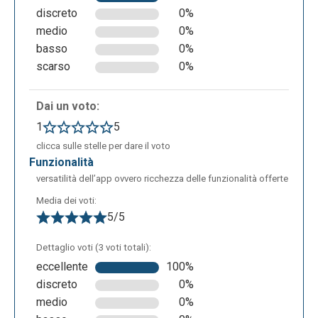
discreto
0%
medio
0%
basso
0%
Nella terza fase si inseriscono le impostazioni
scarso
0%
aggiuntive: pagina privata o pubblica, tipo di evento,
tema dell’evento e l’opzione che permette di
Dai un voto:
mostrare sulla pagina dell’evento il numero dei
biglietti rimanenti.
1
5
clicca sulle stelle per dare il voto
funzionalità
versatilità dell’app ovvero ricchezza delle funzionalità offerte
Media dei voti:
5/5
Dettaglio voti (3 voti totali):
eccellente
100%
discreto
0%
Ecco un’anteprima di un evento creato:
medio
0%