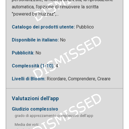
risultato ottenuto.
automatica, l’opzione di rimuovere la scritta
"powered by Huzzaz",...
Catalogo dei prodotti utente:
Pubblico
Disponibile in italiano:
No
Pubblicità:
No
Complessità (1-10):
4
Per guardare i video presenti nella nostra collezione
Livelli di Bloom:
Ricordare, Comprendere, Creare
è sufficiente cliccare sul video desiderato.
Valutazioni dell'app
giudizio complessivo
grado di apprezzamento complessivo dell’app
Media dei voti: