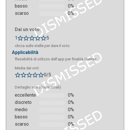
basso
0%
scarso
0%
Dai un voto:
1
5
clicca sulle stelle per dare il voto
applicabilità
flessibilità di utilizzo dell’app per finalità diverse
Media dei voti:
0/5
Dettaglio voti (0 voti totali):
eccellente
0%
discreto
0%
medio
0%
basso
0%
scarso
0%