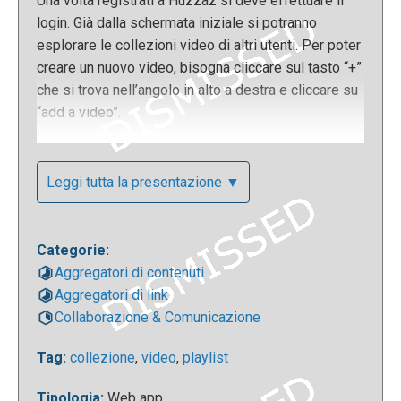
Una volta registrati a Huzzaz si deve effettuare il
login. Già dalla schermata iniziale si potranno
esplorare le collezioni video di altri utenti. Per poter
creare un nuovo video, bisogna cliccare sul tasto “+”
che si trova nell’angolo in alto a destra e cliccare su
“add a video”.
Leggi tutta la presentazione ▼
Categorie:
Aggregatori di contenuti
Aggregatori di link
Collaborazione & Comunicazione
Per aggiungere un nuovo video in una collezione,
Tag:
collezione
,
video
,
playlist
verrà chiesto di inserire l’URL del video, gli eventuali
tag da associarvi, la collezione in cui questo video
Tipologia:
Web app