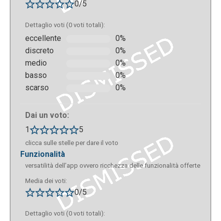
0/5
Dettaglio voti (0 voti totali):
eccellente
0%
Esiste anche la possibilità di incorporare una
discreto
0%
collezione di video all’interno di un proprio sito Web.
medio
0%
basso
0%
scarso
0%
Dai un voto:
1
5
clicca sulle stelle per dare il voto
funzionalità
versatilità dell’app ovvero ricchezza delle funzionalità offerte
Media dei voti:
0/5
Dettaglio voti (0 voti totali):