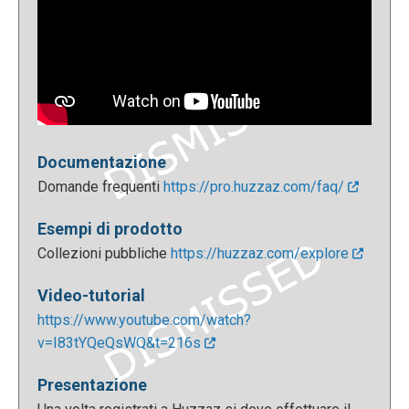
Documentazione
Domande frequenti
https://pro.huzzaz.com/faq/
Esempi di prodotto
Collezioni pubbliche
https://huzzaz.com/explore
Video-tutorial
https://www.youtube.com/watch?
v=I83tYQeQsWQ&t=216s
Presentazione