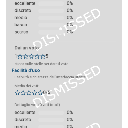
eccellente
0%
discreto
0%
medio
0%
basso
0%
scarso
0%
Dai un voto:
1
5
clicca sulle stelle per dare il voto
facilità d’uso
usabilità e chiarezza dell’interfaccia utente
Media dei voti:
0/5
Dettaglio voti (0 voti totali):
eccellente
0%
discreto
0%
medio
0%