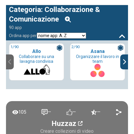
Categoria: Collaborazione &
Comunicazione
90 app
Ordina app per
1
/90
2
/90
Allo
Asana
Collaborare su una
Organizzare il lavoro in
lavagna condivisa
team
105
—
—
—
Huzzaz
Creare collezioni di video