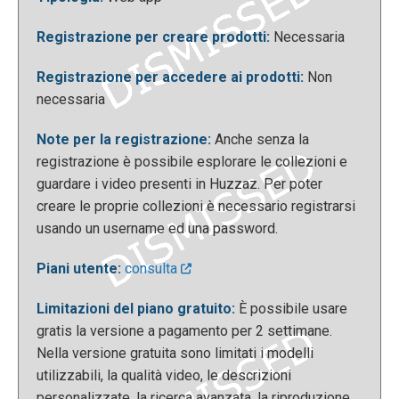
verrà aggiunto ed il titolo da dare al nostro file.
Registrazione per creare prodotti:
Necessaria
Registrazione per accedere ai prodotti:
Non
necessaria
Note per la registrazione:
Anche senza la
registrazione è possibile esplorare le collezioni e
guardare i video presenti in Huzzaz. Per poter
creare le proprie collezioni è necessario registrarsi
usando un username ed una password.
Dopo aver fatto ciò, si può decidere se la nostra
collezione sarà privata o pubblica; sarà sempre
Piani utente:
consulta
possibile aggiungere altri video alla playlist per
Limitazioni del piano gratuito:
È possibile usare
arricchirla progressivamente. Inoltre, se nella
gratis la versione a pagamento per 2 settimane.
collezione abbiamo caricato più di un video è
Nella versione gratuita sono limitati i modelli
possibile usare la barra di ricerca oppure cambiare
utilizzabili, la qualità video, le descrizioni
l’ordine dei video finchè non siamo soddisfatti del
personalizzate, la ricerca avanzata, la riproduzione