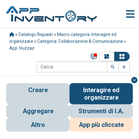
»
Catalogo Riquadri
»
Macro-categoria: Interagire ed
organizzare
»
Categoria: Collaborazione & Comunicazione
»
App: Huzzaz
Creare
Interagire ed
organizzare
Aggregare
Strumenti di I.A.
Altro
App più cliccate