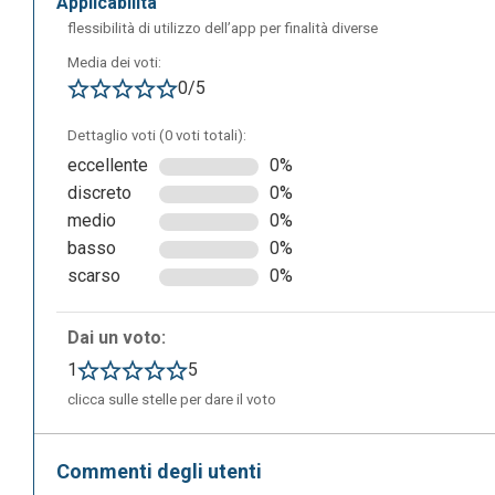
applicabilità
flessibilità di utilizzo dell’app per finalità diverse
Media dei voti:
0/5
Dettaglio voti (0 voti totali):
eccellente
0%
discreto
0%
medio
0%
basso
0%
Nel processo di creazione della guida la finestra mostra u
scarso
0%
è pronta per la registrazione o sta attualmente registrand
creare la guida. Facendo clic sull’icona, è possibile comp
appena creata. L’icona consente anche di mettere in paus
Dai un voto:
altri ambienti che non devono essere inclusi nella guida. 
1
5
dello schermo per una maggiore comodità durante la regist
clicca sulle stelle per dare il voto
completamente lo Scribe.
Commenti degli utenti