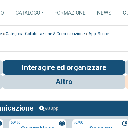
TO
CATALOGO
FORMAZIONE
NEWS
C
re
»
Categoria: Collaborazione & Comunicazione
»
App: Scribe
Interagire ed organizzare
Altro
unicazione
90 app
69
/90
70
/90