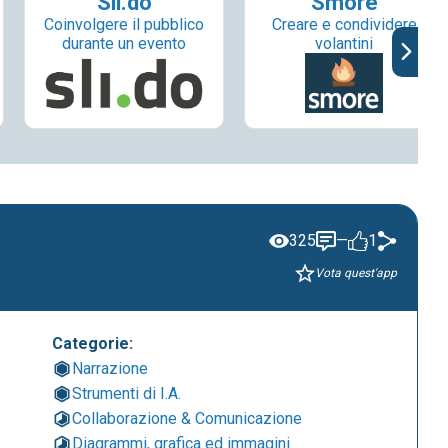
Sli.do
Smore
Coinvolgere il pubblico
Creare e condividere
durante un evento
volantini
325
—
1
Vota quest'app
Categorie:
Narrazione
Strumenti di I.A.
Collaborazione & Comunicazione
Diagrammi, grafica ed immagini