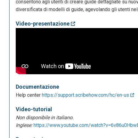
consentono agli utenti di creare guide dettagliate su nu
diversificata di modelli di guide, agevolando gli utenti nel
Video-presentazione
Documentazione
Help center
https://support.scribehow.com/hc/en-us
Video-tutorial
Non disponibile in italiano.
Inglese:
https://www.youtube.com/watch?v=6v86u0Hb