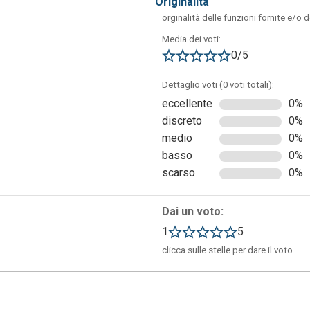
originalità
orginalità delle funzioni fornite e/o 
Media dei voti:
0/5
Dettaglio voti (0 voti totali):
eccellente
0%
discreto
0%
medio
0%
basso
0%
n’icona rotonda in basso a sinistra. Questa icona indica che l’ap
scarso
0%
o tutti i passaggi che vengono eseguiti sul browser al fine di
letare il processo e passare alla visualizzazione della guida
a la cattura, utile ad esempio quando è necessario spostarsi in
Dai un voto:
Inoltre, è possibile spostare l’icona in qualsiasi punto desiderato
1
5
razione. Infine, è disponibile l’opzione per cancellare
clicca sulle stelle per dare il voto