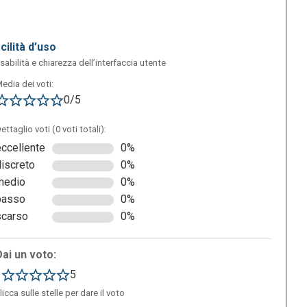
da
acilità d’uso
sabilità e chiarezza dell’interfaccia utente
edia dei voti:
0/5
rà
ettaglio voti (0 voti totali):
eccellente
0%
discreto
0%
medio
0%
basso
0%
scarso
0%
Dai un voto:
1
5
licca sulle stelle per dare il voto