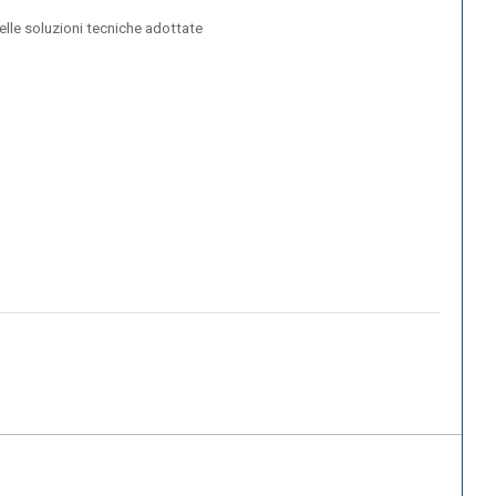
delle soluzioni tecniche adottate
p