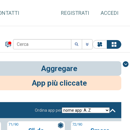
ONTATTI
REGISTRATI
ACCEDI
Aggregare
App più cliccate
Ordina app per
71
/90
72
/90