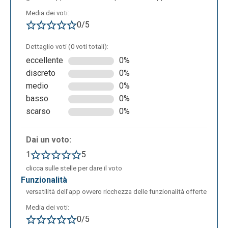
Media dei voti:
0/5
Dettaglio voti (0 voti totali):
eccellente
0%
discreto
0%
medio
0%
basso
0%
scarso
0%
Dai un voto:
1
5
clicca sulle stelle per dare il voto
funzionalità
versatilità dell’app ovvero ricchezza delle funzionalità offerte
Media dei voti:
L’evidenziazione può anche essere eseguita dal
0/5
popup di contesto. Dopo aver installato l’estensione