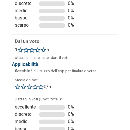
Per aggiungere una nota adesiva alla pagina,
discreto
0%
bisogna fare clic sull’icona centrale nella barra degli
medio
0%
strumenti di annotazione. Con una nota adesiva, si
basso
0%
possono scrivere i commenti o pensieri ovunque su
scarso
0%
una pagina web:
Dai un voto:
1
5
clicca sulle stelle per dare il voto
applicabilità
flessibilità di utilizzo dell’app per finalità diverse
Media dei voti:
0/5
Dettaglio voti (0 voti totali):
eccellente
0%
Durante la fase di registrazione si può scegliere se
discreto
0%
attivare il piano gratuito o se attivare un piano a
medio
0%
pagamento che offre molte più funzionalità:
basso
0%