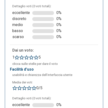
di Chrome, ogni volta che si seleziona del testo in
Dettaglio voti (0 voti totali):
una pagina Web, viene visualizzato il popup
eccellente
0%
contestuale che consente di eseguire annotazioni
discreto
0%
relative al testo:
medio
0%
basso
0%
scarso
0%
Dai un voto:
Evidenzia menu a comparsa - Dopo aver
evidenziato il testo, posizionare il cursore del
1
5
mouse su di esso e apparirà il menu a comparsa
clicca sulle stelle per dare il voto
evidenziato:
facilità d’uso
usabilità e chiarezza dell’interfaccia utente
Media dei voti:
0/5
Dettaglio voti (0 voti totali):
eccellente
0%