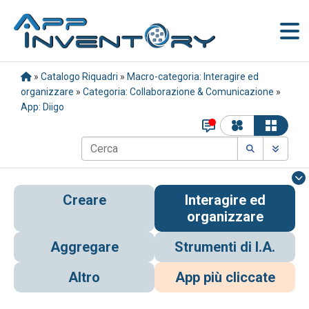
»
Catalogo Riquadri
»
Macro-categoria: Interagire ed
organizzare
»
Categoria: Collaborazione & Comunicazione
»
App: Diigo
Creare
Interagire ed
organizzare
Aggregare
Strumenti di I.A.
Altro
App più cliccate