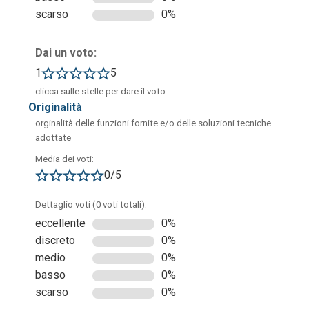
scarso
0%
Dai un voto:
1
5
clicca sulle stelle per dare il voto
originalità
orginalità delle funzioni fornite e/o delle soluzioni tecniche
adottate
Inoltre, si può accedere al piano Premium che
Media dei voti:
dispone di tre possibili alternative e diversi servizi.
0/5
Per maggiori dettagli, consultare la pagina
Dettaglio voti (0 voti totali):
https://www.diigo.com/premium/pricing_table_details
eccellente
0%
. Per attivare questi piani bisogna solamente
discreto
0%
decidere la tipologia di pagamento e inserire le
medio
0%
credenziali utili. Il metodo di pagamento:
basso
0%
scarso
0%