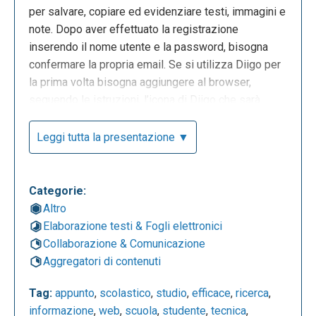
per salvare, copiare ed evidenziare testi, immagini e
note. Dopo aver effettuato la registrazione
inserendo il nome utente e la password, bisogna
confermare la propria email. Se si utilizza Diigo per
la prima volta bisogna aggiungere al browser,
seguendo le istruzioni, l’icona di Diigo che sarà
utilizzata per archiviare, taggare e salvare
sull’applicazione le risorse trovate in internet. Si può
Leggi tutta la presentazione ▼
selezionare il testo con evidenziatori colorati,
inserire note e commenti ed aggiungere
rapidamente la pagina nella biblioteca personale.
Categorie:
Subito dopo aver creato l’account appare questa
Altro
schermata:
Elaborazione testi & Fogli elettronici
Collaborazione & Comunicazione
Aggregatori di contenuti
Tag:
appunto
,
scolastico
,
studio
,
efficace
,
ricerca
,
informazione
,
web
,
scuola
,
studente
,
tecnica
,