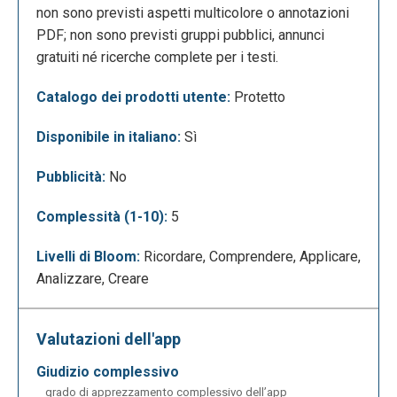
non sono previsti aspetti multicolore o annotazioni
PDF; non sono previsti gruppi pubblici, annunci
gratuiti né ricerche complete per i testi.
Catalogo dei prodotti utente:
Protetto
Disponibile in italiano:
Sì
Pubblicità:
No
Per salvare link o copiare ed incollare descrizioni e
per condividere le informazioni con i gruppi:
Complessità (1-10):
5
Livelli di Bloom:
Ricordare, Comprendere, Applicare,
Analizzare, Creare
Valutazioni dell'app
giudizio complessivo
grado di apprezzamento complessivo dell’app