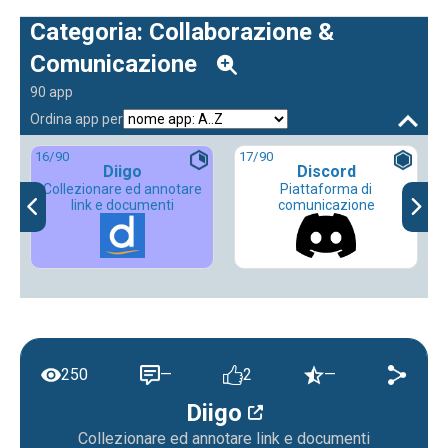
Categoria: Collaborazione &
Comunicazione
90 app
Ordina app per
16
/90
17
/90
Diigo
Discord
Collezionare ed annotare
Piattaforma di
link e documenti
comunicazione
250
—
2
—
Diigo
Collezionare ed annotare link e documenti