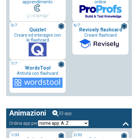
apprendimento
online
5
/7
6
/7
Quizlet
Revisely flashcard
Creare ed interagire con
Creare flashcard
le flashcard
7
/7
WordsTool
Attività con flashcard
Animazioni
33 app
Ordina app per
1
/33
2
/33