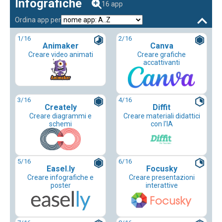
Infografiche
16 app
Ordina app per
1
/16
2
/16
Animaker
Canva
Creare video animati
Creare grafiche
accattivanti
3
/16
4
/16
Creately
Diffit
Creare diagrammi e
Creare materiali didattici
schemi
con l'IA
5
/16
6
/16
Easel.ly
Focusky
Creare infografiche e
Creare presentazioni
poster
interattive