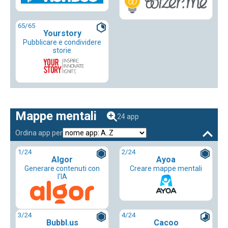
65
/65
Yourstory
Pubblicare e condividere
storie
Mappe mentali
24 app
Ordina app per
1
/24
2
/24
Algor
Ayoa
Generare contenuti con
Creare mappe mentali
l'IA
3
/24
4
/24
Bubbl.us
Cacoo