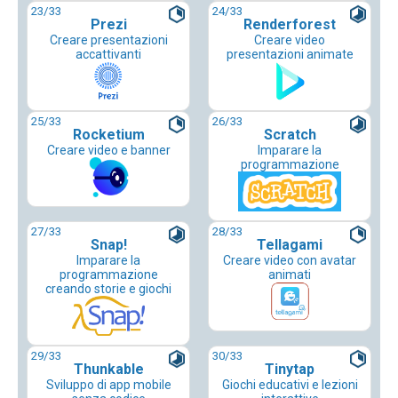
23
/33
24
/33
Prezi
Renderforest
Creare presentazioni
Creare video
accattivanti
presentazioni animate
25
/33
26
/33
Rocketium
Scratch
Creare video e banner
Imparare la
programmazione
27
/33
28
/33
Snap!
Tellagami
Imparare la
Creare video con avatar
programmazione
animati
creando storie e giochi
29
/33
30
/33
Thunkable
Tinytap
Sviluppo di app mobile
Giochi educativi e lezioni