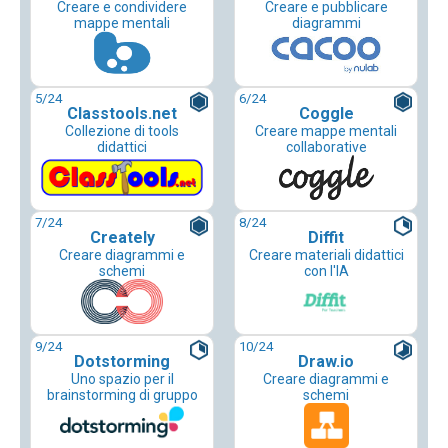
Creare e condividere
Creare e pubblicare
mappe mentali
diagrammi
5
/24
6
/24
Classtools.net
Coggle
Collezione di tools
Creare mappe mentali
didattici
collaborative
7
/24
8
/24
Creately
Diffit
Creare diagrammi e
Creare materiali didattici
schemi
con l'IA
9
/24
10
/24
Dotstorming
Draw.io
Uno spazio per il
Creare diagrammi e
brainstorming di gruppo
schemi