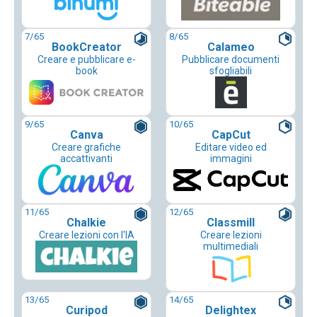
7
/65
8
/65
BookCreator
Calameo
Creare e pubblicare e-
Pubblicare documenti
book
sfogliabili
9
/65
10
/65
Canva
CapCut
Creare grafiche
Editare video ed
accattivanti
immagini
11
/65
12
/65
Chalkie
Classmill
Creare lezioni con l'IA
Creare lezioni
multimediali
13
/65
14
/65
Curipod
Delightex