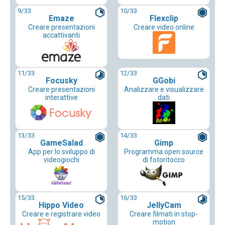
9
/33
10
/33
Emaze
Flexclip
Creare presentazioni
Creare video online
accattivanti
11
/33
12
/33
Focusky
GGobi
Creare presentazioni
Analizzare e visualizzare
interattive
dati
13
/33
14
/33
GameSalad
Gimp
App per lo sviluppo di
Programma open source
videogiochi
di fotoritocco
15
/33
16
/33
Hippo Video
JellyCam
Creare e registrare video
Creare filmati in stop-
motion