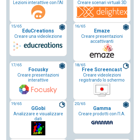
Lezioni interattive con l’AI
Creare scenari virtuali 3D
15
/65
16
/65
EduCreations
Emaze
Creare una videolezione
Creare presentazioni
accattivanti
17
/65
18
/65
Focusky
Free Screencast
Creare presentazioni
Creare videolezioni
interattive
registrando lo schermo
19
/65
20
/65
GGobi
Gamma
Analizzare e visualizzare
Creare prodotti con l’I.A.
dati