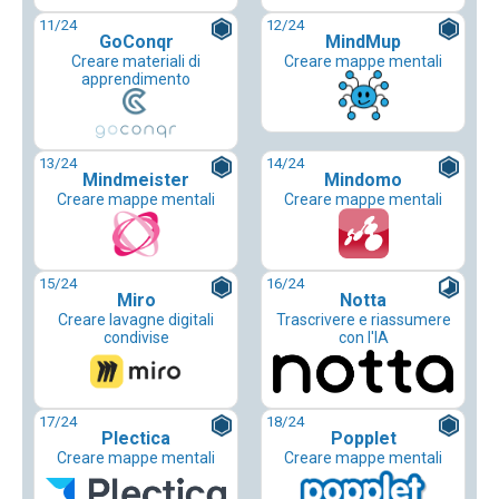
11
/24
12
/24
GoConqr
MindMup
Creare materiali di
Creare mappe mentali
apprendimento
13
/24
14
/24
Mindmeister
Mindomo
Creare mappe mentali
Creare mappe mentali
15
/24
16
/24
Miro
Notta
Creare lavagne digitali
Trascrivere e riassumere
condivise
con l'IA
17
/24
18
/24
Plectica
Popplet
Creare mappe mentali
Creare mappe mentali