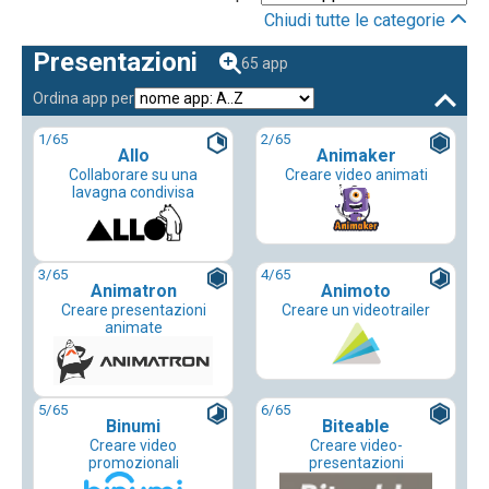
Chiudi tutte le categorie
Presentazioni
65 app
Ordina app per
1
/65
2
/65
Allo
Animaker
Collaborare su una
Creare video animati
lavagna condivisa
3
/65
4
/65
Animatron
Animoto
Creare presentazioni
Creare un videotrailer
animate
5
/65
6
/65
Binumi
Biteable
Creare video
Creare video-
promozionali
presentazioni