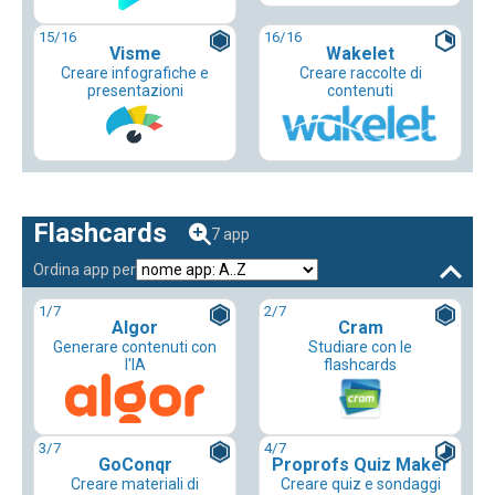
15
/16
16
/16
Visme
Wakelet
Creare infografiche e
Creare raccolte di
presentazioni
contenuti
Flashcards
7 app
Ordina app per
1
/7
2
/7
Algor
Cram
Generare contenuti con
Studiare con le
l'IA
flashcards
3
/7
4
/7
GoConqr
Proprofs Quiz Maker
Creare materiali di
Creare quiz e sondaggi