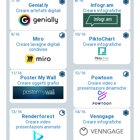
7
/16
8
/16
Genial.ly
Infogr.am
Creare artefatti digitali
Creare infografiche
9
/16
10
/16
Miro
PiktoChart
Creare lavagne digitali
Creare infografiche
condivise
11
/16
12
/16
Poster My Wall
Powtoon
Creare oggetti grafici
Creare video e
presentazioni dinamiche
13
/16
14
/16
Renderforest
Venngage
Creare video
Creare infografiche
presentazioni animate