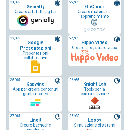
21
/65
22
/65
Genial.ly
GoConqr
Creare artefatti digitali
Creare materiali di
apprendimento
23
/65
24
/65
Google
Hippo Video
Presentazioni
Creare e registrare video
Presentazioni
collaborative
25
/65
26
/65
Kapwing
Knight Lab
App per creare contenuti
Tools per la
grafici e video
comunicazione
27
/65
28
/65
Linoit
Loopy
Creare bacheche
Simulazione di sistemi
condivise