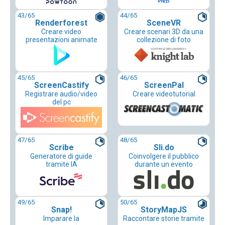
43
/65
44
/65
Renderforest
SceneVR
Creare video
Creare scenari 3D da una
presentazioni animate
collezione di foto
45
/65
46
/65
ScreenCastify
ScreenPal
Registrare audio/video
Creare videotutorial
del pc
47
/65
48
/65
Scribe
Sli.do
Generatore di guide
Coinvolgere il pubblico
tramite IA
durante un evento
49
/65
50
/65
Snap!
StoryMapJS
Imparare la
Raccontare storie tramite