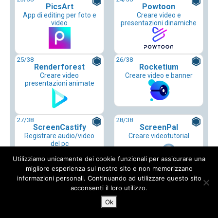
PicsArt
Powtoon
App di editing per foto e
Creare video e
video
presentazioni dinamiche
25
/38
26
/38
Renderforest
Rocketium
Creare video
Creare video e banner
presentazioni animate
27
/38
28
/38
ScreenCastify
ScreenPal
Registrare audio/video
Creare videotutorial
del pc
Utilizziamo unicamente dei cookie funzionali per assicurare una
migliore esperienza sul nostro sito e non memorizzano
informazioni personali. Continuando ad utilizzare questo sito
29
/38
30
/38
Spotify for
Ted-Ed
acconsenti il loro utilizzo.
Podcasters
Creare una lezione da un
Ok
video
Creare e pubblicare
podcast