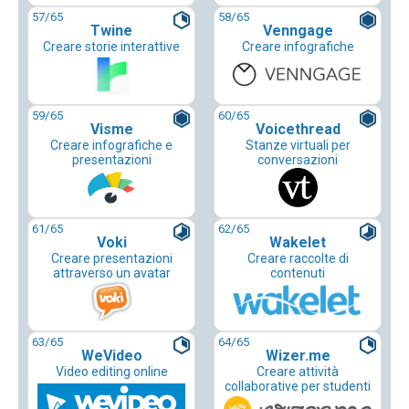
57
/65
58
/65
Twine
Venngage
Creare storie interattive
Creare infografiche
59
/65
60
/65
Visme
Voicethread
Creare infografiche e
Stanze virtuali per
presentazioni
conversazioni
61
/65
62
/65
Voki
Wakelet
Creare presentazioni
Creare raccolte di
attraverso un avatar
contenuti
63
/65
64
/65
WeVideo
Wizer.me
Video editing online
Creare attività
collaborative per studenti