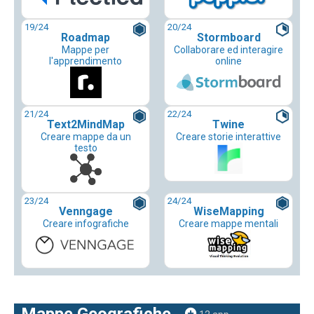
19
/24
20
/24
Roadmap
Stormboard
Mappe per
Collaborare ed interagire
l'apprendimento
online
21
/24
22
/24
Text2MindMap
Twine
Creare mappe da un
Creare storie interattive
testo
23
/24
24
/24
Venngage
WiseMapping
Creare infografiche
Creare mappe mentali