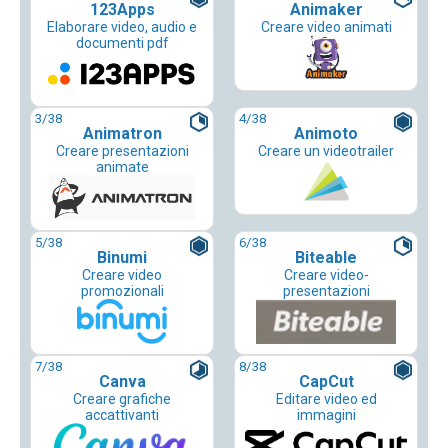
123Apps
Animaker
Elaborare video, audio e
Creare video animati
documenti pdf
3
/38
4
/38
Animatron
Animoto
Creare presentazioni
Creare un videotrailer
animate
5
/38
6
/38
Binumi
Biteable
Creare video
Creare video-
promozionali
presentazioni
7
/38
8
/38
Canva
CapCut
Creare grafiche
Editare video ed
accattivanti
immagini