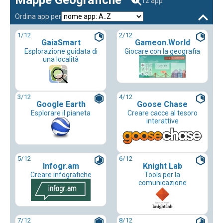
Mappe Geografiche
12 app
Ordina app per
1
/12
2
/12
GaiaSmart
Gameon.World
Esplorazione guidata di
Giocare con la geografia
una località
3
/12
4
/12
Google Earth
Goose Chase
Esplorare il pianeta
Creare cacce al tesoro
interattive
5
/12
6
/12
Infogr.am
Knight Lab
Creare infografiche
Tools per la
comunicazione
7
/12
8
/12