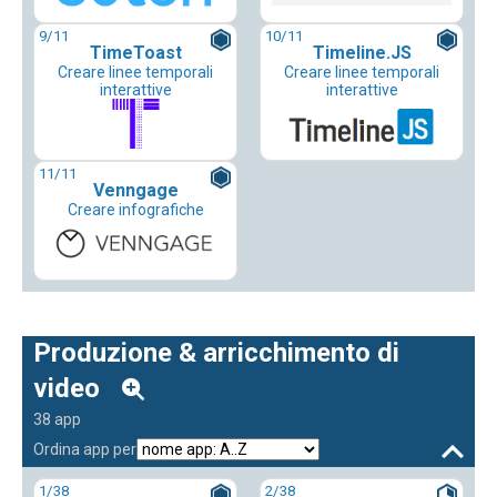
9
/11
10
/11
TimeToast
Timeline.JS
Creare linee temporali
Creare linee temporali
interattive
interattive
11
/11
Venngage
Creare infografiche
Produzione & arricchimento di
video
38 app
Ordina app per
1
/38
2
/38