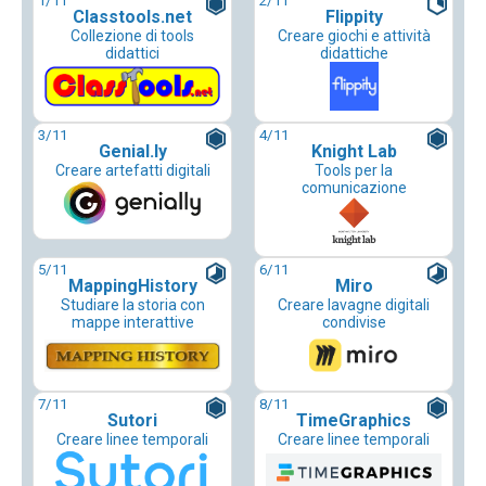
1
/11
2
/11
Classtools.net
Flippity
Collezione di tools
Creare giochi e attività
didattici
didattiche
3
/11
4
/11
Genial.ly
Knight Lab
Creare artefatti digitali
Tools per la
comunicazione
5
/11
6
/11
MappingHistory
Miro
Studiare la storia con
Creare lavagne digitali
mappe interattive
condivise
7
/11
8
/11
Sutori
TimeGraphics
Creare linee temporali
Creare linee temporali