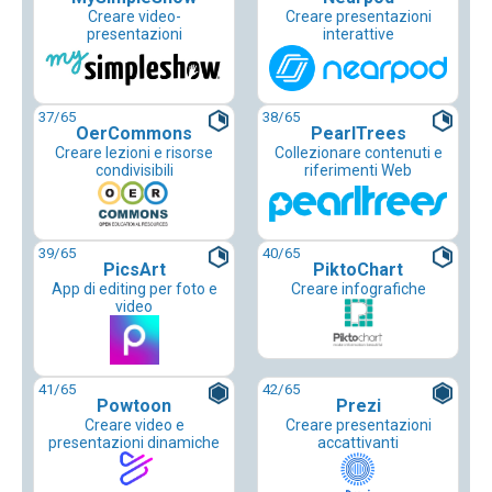
Creare video-
Creare presentazioni
presentazioni
interattive
37
/65
38
/65
OerCommons
PearlTrees
Creare lezioni e risorse
Collezionare contenuti e
condivisibili
riferimenti Web
39
/65
40
/65
PicsArt
PiktoChart
App di editing per foto e
Creare infografiche
video
41
/65
42
/65
Powtoon
Prezi
Creare video e
Creare presentazioni
presentazioni dinamiche
accattivanti