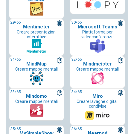
29
/65
30
/65
Mentimeter
Microsoft Teams
Creare presentazioni
Piattaforma per
interattive
videoconferenze
31
/65
32
/65
MindMup
Mindmeister
Creare mappe mentali
Creare mappe mentali
33
/65
34
/65
Mindomo
Miro
Creare mappe mentali
Creare lavagne digitali
condivise
35
/65
36
/65
MySimpleShow
Nearpod