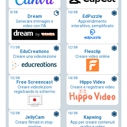
9
/38
10
/38
Dream
EdPuzzle
Generare immagini e
Apprendimento
video con l'IA
interattivo, semplificato
11
/38
12
/38
EduCreations
Flexclip
Creare una videolezione
Creare video online
13
/38
14
/38
Free Screencast
Hippo Video
Creare videolezioni
Creare e registrare video
registrando lo schermo
15
/38
16
/38
JellyCam
Kapwing
Creare filmati in stop-
App per creare contenuti
motion
grafici e video