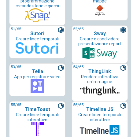
programmazione
mappe
creando storie e giochi
51
/65
52
/65
Sutori
Sway
Creare linee temporali
Creare e condividere
presentazioni e report
53
/65
54
/65
Tella
ThingLink
App per registrare video
Rendere interattiva
un'immagine
55
/65
56
/65
TimeToast
Timeline.JS
Creare linee temporali
Creare linee temporali
interattive
interattive