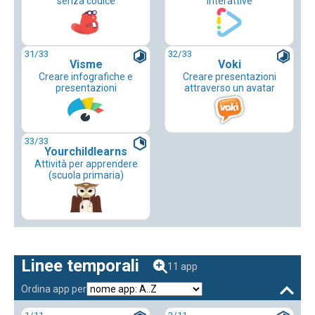
senza codice
interattive
31
/33
32
/33
Visme
Voki
Creare infografiche e
Creare presentazioni
presentazioni
attraverso un avatar
33
/33
Yourchildlearns
Attività per apprendere
(scuola primaria)
Linee temporali
11 app
Ordina app per