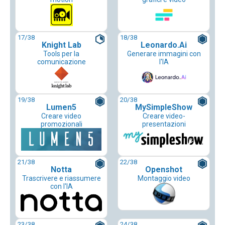
17
/38
18
/38
Knight Lab
Leonardo.Ai
Tools per la
Generare immagini con
comunicazione
l'IA
19
/38
20
/38
Lumen5
MySimpleShow
Creare video
Creare video-
promozionali
presentazioni
21
/38
22
/38
Notta
Openshot
Trascrivere e riassumere
Montaggio video
con l'IA
23
/38
24
/38