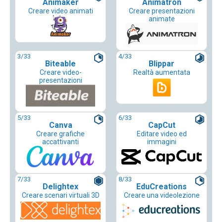
Animaker
Animatron
Creare video animati
Creare presentazioni
animate
3
/33
4
/33
Biteable
Blippar
Creare video-
Realtà aumentata
presentazioni
5
/33
6
/33
Canva
CapCut
Creare grafiche
Editare video ed
accattivanti
immagini
7
/33
8
/33
Delightex
EduCreations
Creare scenari virtuali 3D
Creare una videolezione