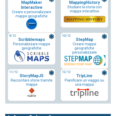
MapMaker
MappingHistory
Interactive
Studiare la storia con
mappe interattive
Creare e personalizzare
mappe geografiche
9
/12
10
/12
Scribblemaps
StepMap
Personalizzare mappe
Creare mappe
geografiche
geografiche
personalizzate
11
/12
12
/12
StoryMapJS
TripLine
Raccontare storie tramite
Pianificare un viaggio su
mappe
una mappa