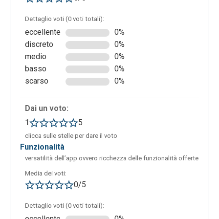
Dettaglio voti (0 voti totali):
eccellente
0%
discreto
0%
medio
0%
basso
0%
scarso
0%
Se siamo soddisfatti possiamo far partire la
riproduzione (tasto in alto a destra).
Dai un voto:
1
5
clicca sulle stelle per dare il voto
funzionalità
versatilità dell’app ovvero ricchezza delle funzionalità offerte
Media dei voti:
0/5
Una volta terminato il nostro lavoro, possiamo
crearne uno nuovo, duplicarlo, stamparlo o
Dettaglio voti (0 voti totali):
esportarlo.
eccellente
0%