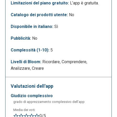
Limitazioni del piano gratuito:
L’app è gratuita.
Nel caso sia la prima volta che utilizziamo
Catalogo dei prodotti utente:
No
l’applicazione, esistono delle presentazioni e lavori
già creati dai quali prendere spunto o addirittura
Disponibile in italiano:
Sì
poterci lavorare “sopra”, modificarli e renderli nostri.
Pubblicità:
No
Complessità (1-10):
5
Livelli di Bloom:
Ricordare, Comprendere,
Analizzare, Creare
Una volta che vogliamo creare il nostro lavoro, l’app
ci offre varie possibilità per personalizzarlo a
Valutazioni dell'app
nostro piacimento.. Ci sono degli stili già proposti,
giudizio complessivo
possiamo inserire sfondi, immagini, video, elenchi
grado di apprezzamento complessivo dell’app
puntati, collegamenti, enfatizzare parole, aggiungere
Media dei voti:
un’intestazione e molto altro.
0/5