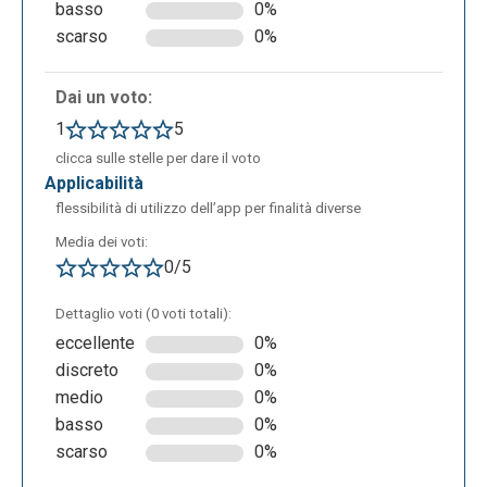
basso
0%
scarso
0%
In alternativa è possibile anche condividerlo,
scegliendo per ogni persona se può solo
Dai un voto:
visualizzarlo, commentarlo o anche modificarlo.
1
5
clicca sulle stelle per dare il voto
applicabilità
flessibilità di utilizzo dell’app per finalità diverse
Media dei voti:
0/5
Dettaglio voti (0 voti totali):
eccellente
0%
discreto
0%
medio
0%
basso
0%
scarso
0%