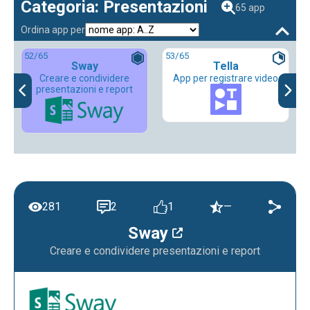
Categoria: Presentazioni
65 app
Ordina app per
52
/65
53
/65
Sway
Tella
Creare e condividere
App per registrare video
presentazioni e report
281
2
1
—
Sway
Creare e condividere presentazioni e report