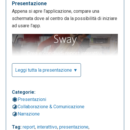
Presentazione
Appena si apre l’applicazione, compare una
schermata dove al centro da la possibilità di iniziare
ad usare l’app.
Leggi tutta la presentazione ▼
Per poter utilizzare l’app basta possedere un
Categorie:
account Microsoft (email o Skype) o inserire un
Presentazioni
numero di telefono.
Collaborazione & Comunicazione
Narrazione
Tag:
report
,
interattivo
,
presentazione
,