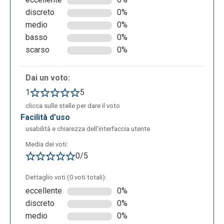
discreto
0%
medio
0%
basso
0%
scarso
0%
Dai un voto:
1
5
clicca sulle stelle per dare il voto
facilità d’uso
usabilità e chiarezza dell’interfaccia utente
Media dei voti:
0/5
Dettaglio voti (0 voti totali):
eccellente
0%
discreto
0%
medio
0%