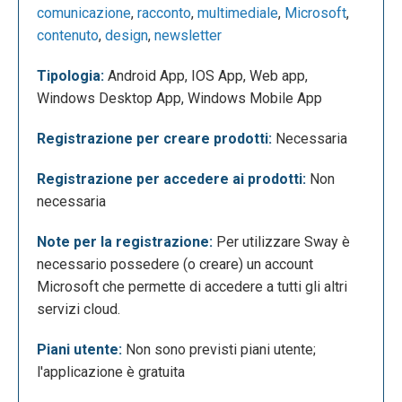
comunicazione
,
racconto
,
multimediale
,
Microsoft
,
contenuto
,
design
,
newsletter
Tipologia:
Android App, IOS App, Web app,
Windows Desktop App, Windows Mobile App
Registrazione per creare prodotti:
Necessaria
Registrazione per accedere ai prodotti:
Non
Ora che abbiamo effettuato l’accesso, possiamo
necessaria
iniziare a creare le nostre presentazioni. Come
prima opzione ci viene data la possibilità di crearne
Note per la registrazione:
Per utilizzare Sway è
una nuova o iniziarne una partendo da un documento
necessario possedere (o creare) un account
già esistente.
Microsoft che permette di accedere a tutti gli altri
servizi cloud.
Piani utente:
Non sono previsti piani utente;
l'applicazione è gratuita