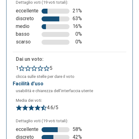
Dettaglio voti (19 voti totali):
L’app consente di lavorare anche senza
eccellente
21%
connessione alla Rete e di vedere la cronologia
discreto
63%
delle modifiche con la possibilità di ripristinare una
medio
16%
determinata versione.
basso
0%
scarso
0%
Dai un voto:
1
5
clicca sulle stelle per dare il voto
facilità d’uso
usabilità e chiarezza dell’interfaccia utente
Media dei voti:
4.6/5
Dettaglio voti (19 voti totali):
eccellente
58%
discreto
42%