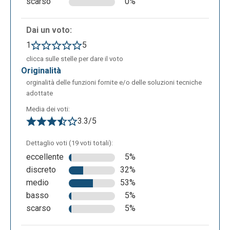
scarso
0%
Dai un voto:
1
5
clicca sulle stelle per dare il voto
originalità
orginalità delle funzioni fornite e/o delle soluzioni tecniche
adottate
Media dei voti:
3.3/5
Dettaglio voti (19 voti totali):
eccellente
5%
discreto
32%
medio
53%
basso
5%
scarso
5%