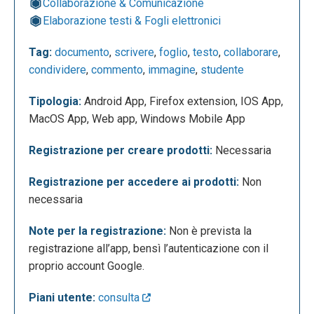
Collaborazione & Comunicazione
Lo spazio bianco centrale rappresenta il foglio su
Elaborazione testi & Fogli elettronici
cui è possibile scrivere. Cliccando su “Documento
senza titolo” l’utente può rinominare il documento;
Tag:
documento
,
scrivere
,
foglio
,
testo
,
collaborare
,
mentre l’icona blu in alto a sinistra permette di
condividere
,
commento
,
immagine
,
studente
tornare alla Home di Documenti, dove sono custoditi
tutti i documenti creati. Attraverso la barra del menù
Tipologia:
Android App, Firefox extension, IOS App,
visibile in alto è possibile gestire le impostazioni
MacOS App, Web app, Windows Mobile App
della pagina, ad esempio stampando il documento o
inserendo immagini, tabelle e grafici. La barra degli
Registrazione per creare prodotti:
Necessaria
strumenti sottostante permette invece di modificare
le caratteristiche del contenuto della pagina, come
Registrazione per accedere ai prodotti:
Non
caratteri, dimensioni, colori, font ed allineamento.
necessaria
Note per la registrazione:
Non è prevista la
registrazione all’app, bensì l’autenticazione con il
proprio account Google.
Piani utente:
consulta