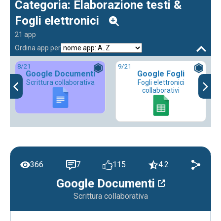
Categoria: Elaborazione testi &
Fogli elettronici
21 app
Ordina app per
8
/21
9
/21
Google Documenti
Google Fogli
Scrittura collaborativa
Fogli elettronici
collaborativi
366
7
115
4.2
Google Documenti
Scrittura collaborativa