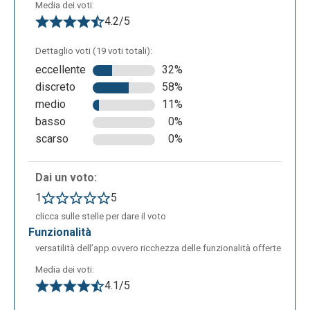
Media dei voti:
4.2/5
Dettaglio voti (19 voti totali):
eccellente
32%
discreto
58%
medio
11%
Una volta completato il documento, esso si salverà
basso
0%
automaticamente sui server di Google e comparirà
scarso
0%
nella pagina iniziale di Google Documenti.
Dai un voto:
1
5
clicca sulle stelle per dare il voto
funzionalità
versatilità dell’app ovvero ricchezza delle funzionalità offerte
Media dei voti:
4.1/5