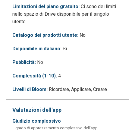
Limitazioni del piano gratuito:
Ci sono dei limiti
Il trattino verde indica che, oltre a noi, un altro utente
nello spazio di Drive disponibile per il singolo
sta lavorando in tempo reale sullo stesso
utente
documento. Una caratteristica molto interessante è
la possibilità di inserire dei commenti contestuali,
Catalogo dei prodotti utente:
No
che appariranno a destra del testo associato,
attraverso i quali aprire delle piccole discussioni
Disponibile in italiano:
Sì
prima di apportare modifiche al documento. Ai
commenti si potrà rispondere (sarà notificato
Pubblicità:
No
l’autore del commento precedente) e, quando
opportuno, “risolverli” per farli scomparire dalla
Complessità (1-10):
4
pagina (è sempre possibile accedervi e riaprirli
Livelli di Bloom:
Ricordare, Applicare, Creare
attraverso il tasto “Commenti” in alto a destra).
Inoltre è possibile arricchire il foglio di testo
inserendo immagini, grafici e tabelle che andranno
Valutazioni dell'app
ad implementare il contenuto della pagina.
giudizio complessivo
grado di apprezzamento complessivo dell’app