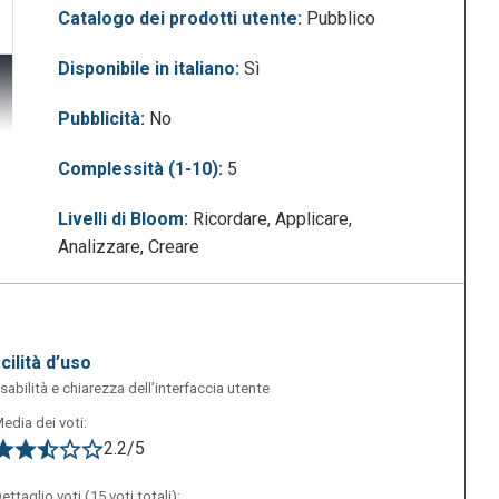
Catalogo dei prodotti utente:
Pubblico
Disponibile in italiano:
Sì
Pubblicità:
No
Complessità (1-10):
5
Livelli di Bloom:
Ricordare, Applicare,
Analizzare, Creare
acilità d’uso
sabilità e chiarezza dell’interfaccia utente
edia dei voti:
2.2/5
ci
ettaglio voti (15 voti totali):