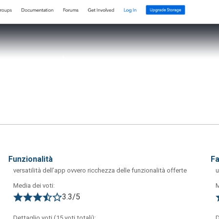
funzionalità
f
versatilità dell’app ovvero ricchezza delle funzionalità offerte
u
Media dei voti:
M
3.3/5
onnector, estensione utile per importare i riferimenti bibliografi
asi browser (Firefox, Chrome, Safari, ecc).
Dettaglio voti (15 voti totali):
D