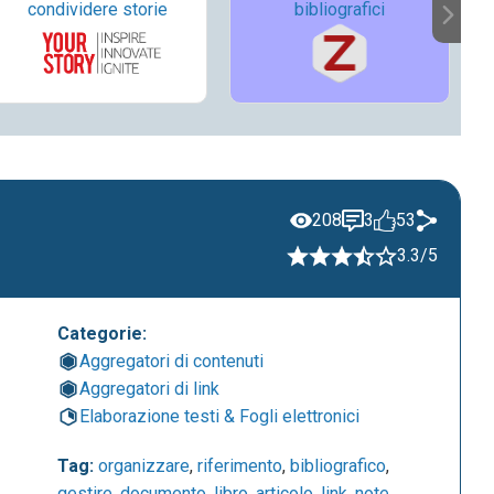
condividere storie
bibliografici
208
3
53
3.3/5
Categorie:
Aggregatori di contenuti
Aggregatori di link
Elaborazione testi & Fogli elettronici
Tag:
organizzare
,
riferimento
,
bibliografico
,
gestire
,
documento
,
libro
,
articolo
,
link
,
note
,