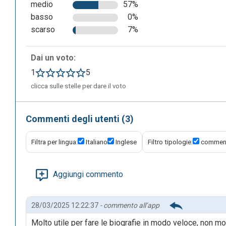
medio
57%
basso
0%
Per immagazzinare le ricerche effettuate sul web nella b
scarso
7%
sincronizzazione tra il proprio account web e la versione 
apparirà la dashboard del proprio account, dopodichè biso
Dai un voto:
“preferences”.
1
5
clicca sulle stelle per dare il voto
Commenti degli utenti (3)
Filtra per lingua:
Italiano
Inglese
Filtro tipologie:
comment
Aggiungi commento
28/03/2025 12:22:37
- commento all’app
Molto utile per fare le biografie in modo veloce, non molto