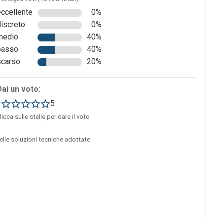
eccellente
0%
discreto
0%
medio
40%
basso
40%
scarso
20%
Dai un voto:
1
5
licca sulle stelle per dare il voto
delle soluzioni tecniche adottate