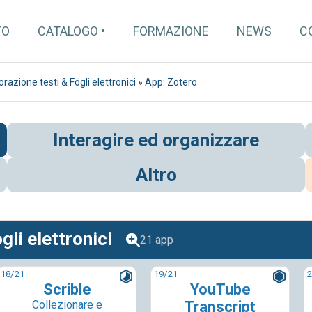
TO
CATALOGO
FORMAZIONE
NEWS
C
razione testi & Fogli elettronici
»
App: Zotero
Interagire ed organizzare
Altro
gli elettronici
21 app
18
/21
19
/21
2
Scrible
YouTube
Collezionare e
Transcript