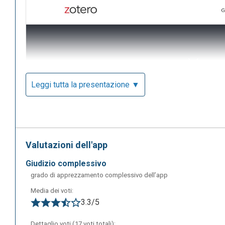
Leggi tutta la presentazione ▼
Valutazioni dell'app
giudizio complessivo
grado di apprezzamento complessivo dell’app
Media dei voti:
3.3/5
In fase di download è importante scaricare anche Zotero C
dal web. Zotero Connector può essere installato su qualsi
Dettaglio voti (17 voti totali):