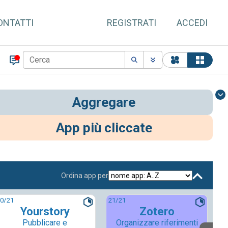
ONTATTI
REGISTRATI
ACCEDI
Aggregare
App più cliccate
Ordina app per
0
/21
21
/21
Yourstory
Zotero
Pubblicare e
Organizzare riferimenti