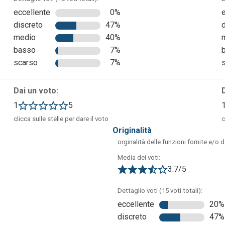
eccellente
0%
discreto
47%
medio
40%
basso
7%
scarso
7%
Dai un voto:
1
5
clicca sulle stelle per dare il voto
c
originalità
orginalità delle funzioni fornite e/o 
Media dei voti:
3.7/5
Dettaglio voti (15 voti totali):
eccellente
20%
discreto
47%