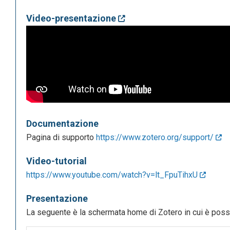
Video-presentazione
Documentazione
Pagina di supporto
https://www.zotero.org/support/
Video-tutorial
https://www.youtube.com/watch?v=lt_FpuTihxU
Presentazione
La seguente è la schermata home di Zotero in cui è possi