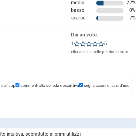
medio
27%
basso
0%
iblioteca personale presente nel PC è necessario attivare la
scarso
7%
installata nel PC. Per farlo bisogna aprire Zotero sul proprio PC 
gna cliccare su “edit” (in alto a sinistra) e successivamente su
Dai un voto:
1
5
clicca sulle stelle per dare il voto
i all’app
commenti alla scheda descrittiva
segnalazioni di casi d’uso
 intuitiva, soprattutto ai primi utilizzi.