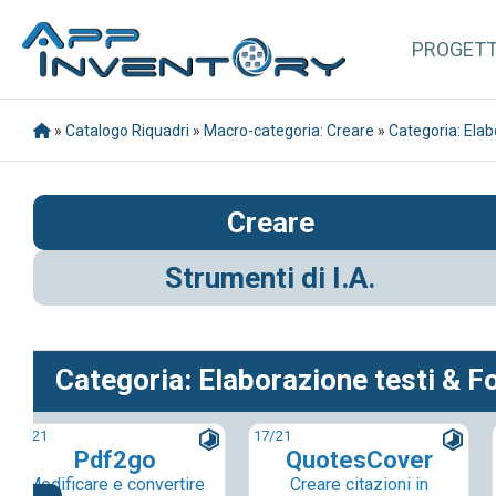
PROGET
»
Catalogo Riquadri
»
Macro-categoria: Creare
»
Categoria: Elabo
Creare
Strumenti di I.A.
Categoria: Elaborazione testi & Fo
16
/21
17
/21
Pdf2go
QuotesCover
Modificare e convertire
Creare citazioni in