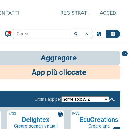
ONTATTI
REGISTRATI
ACCEDI
Aggregare
App più cliccate
Ordina app per
7
/33
8
/33
Delightex
EduCreations
Creare scenari virtuali
Creare una