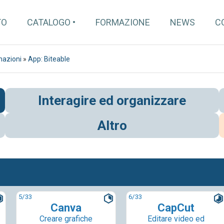
TO
CATALOGO
FORMAZIONE
NEWS
C
mazioni
»
App: Biteable
Interagire ed organizzare
Altro
5
/33
6
/33
Canva
CapCut
Creare grafiche
Editare video ed