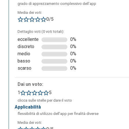
grado di apprezzamento complessivo dell’app
Media dei voti:
0/5
Dettaglio voti (0 voti totali):
L’applicazione richiede una registrazione obbligatoria e
eccellente
0%
discreto
0%
medio
0%
basso
0%
scarso
0%
Dai un voto:
1
5
clicca sulle stelle per dare il voto
applicabilità
flessibilità di utilizzo dell’app per finalità diverse
Media dei voti: