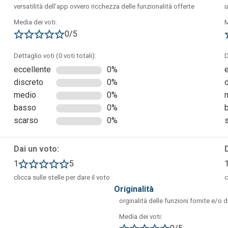
versatilità dell’app ovvero ricchezza delle funzionalità offerte
u
Media dei voti:
M
0/5
Dettaglio voti (0 voti totali):
D
 può essere utilizzata attraverso un comune browser.
eccellente
0%
discreto
0%
medio
0%
basso
0%
scarso
0%
Dai un voto:
1
5
clicca sulle stelle per dare il voto
c
originalità
orginalità delle funzioni fornite e/o 
Media dei voti: