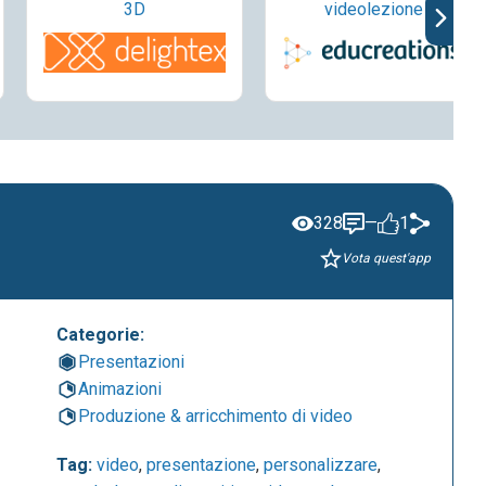
3D
videolezione
328
—
1
Vota quest'app
Categorie:
Presentazioni
Animazioni
Produzione & arricchimento di video
Tag:
video
,
presentazione
,
personalizzare
,