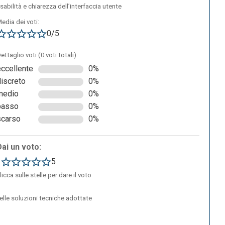
sabilità e chiarezza dell’interfaccia utente
edia dei voti:
0/5
ettaglio voti (0 voti totali):
eccellente
0%
discreto
0%
medio
0%
basso
0%
scarso
0%
Dai un voto:
1
5
licca sulle stelle per dare il voto
delle soluzioni tecniche adottate