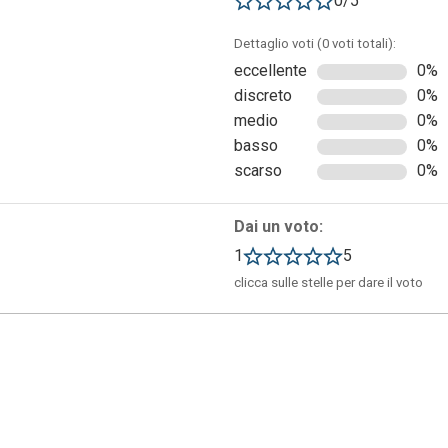
0/5
Dettaglio voti (0 voti totali):
eccellente
0%
discreto
0%
medio
0%
 due pacchetti: quello gratuito, che permette di utilizzare solo
basso
0%
 premium, che invece consente di utilizzare un numero maggiore d
scarso
0%
ta autenticati si potrà iniziare a creare la video-presentazione
nti: advertising, presentation, intro, slideshow e business
Dai un voto:
itor dove si potranno modificare le singole slide contenenti
1
5
clicca sulle stelle per dare il voto