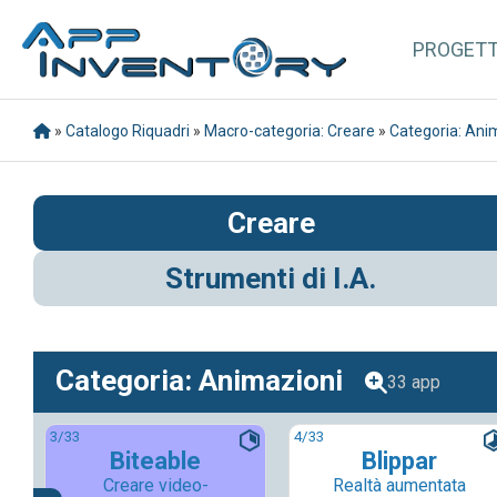
PROGET
»
Catalogo Riquadri
»
Macro-categoria: Creare
»
Categoria: Ani
Creare
Strumenti di I.A.
Categoria: Animazioni
33 app
3
/33
4
/33
Biteable
Blippar
Creare video-
Realtà aumentata