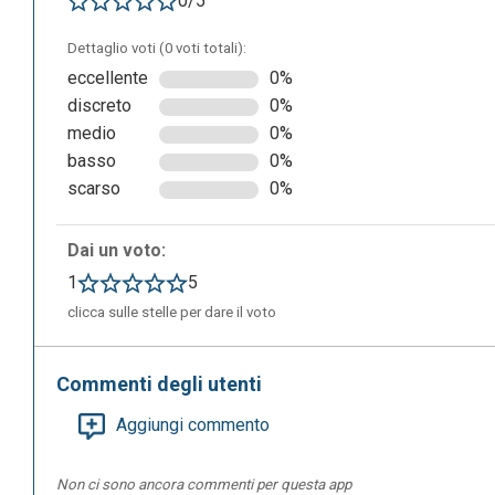
0/5
Dettaglio voti (0 voti totali):
eccellente
0%
discreto
0%
medio
0%
Appena iscritto, l’utente ha la possibilità di scegliere fra
basso
0%
alcune delle animazioni proposte dall’app e il pacchetto
scarso
0%
animazioni ed usufruire di funzionalità aggiuntive. Una vol
scegliendo la tipologia di prodotto desiderato tra i segue
Dai un voto:
explainer. Scelta la tipologia si entrerà nell’ambiente ed
1
5
animazioni idonee all’argomento scelto.
clicca sulle stelle per dare il voto
Commenti degli utenti
Aggiungi commento
Non ci sono ancora commenti per questa app