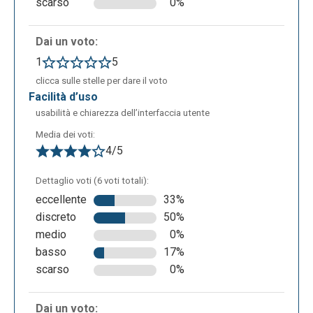
scarso
0%
condiviso direttamente online.
Dai un voto:
1
5
clicca sulle stelle per dare il voto
facilità d’uso
usabilità e chiarezza dell’interfaccia utente
Media dei voti:
4/5
Powtoon può essere utilizzata in ambito didattico
Dettaglio voti (6 voti totali):
per:
eccellente
33%
creare video e videopresentazioni arricchite da
discreto
50%
elementi grafici, animazioni e audio;
medio
0%
progettare attività creative e contenuti animati
basso
17%
per aumentare il coinvolgimento degli studenti;
scarso
0%
supportare la spiegazione di concetti
complessi attraverso storytelling visivo;
Dai un voto: