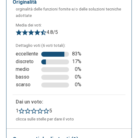
originalità
orginalità delle funzioni fornite e/o delle soluzioni tecniche
adottate
Media dei voti:
4.8/5
Dettaglio voti (6 voti totali):
eccellente
83%
discreto
17%
medio
0%
basso
0%
scarso
0%
Dai un voto:
1
5
clicca sulle stelle per dare il voto