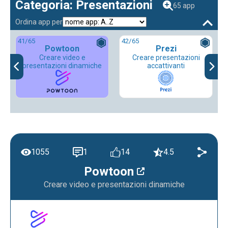
Categoria: Presentazioni
65 app
Ordina app per
41
/65
42
/65
Powtoon
Prezi
Creare video e
Creare presentazioni
presentazioni dinamiche
accattivanti
1055
1
14
4.5
Powtoon
Creare video e presentazioni dinamiche