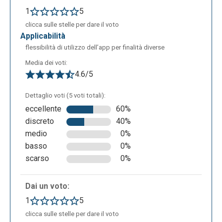
produrre videolezioni e materiali didattici per la
1
5
didattica digitale e a distanza.
clicca sulle stelle per dare il voto
applicabilità
flessibilità di utilizzo dell’app per finalità diverse
Media dei voti:
4.6/5
Dettaglio voti (5 voti totali):
eccellente
60%
discreto
40%
medio
0%
basso
0%
scarso
0%
Dai un voto:
1
5
clicca sulle stelle per dare il voto