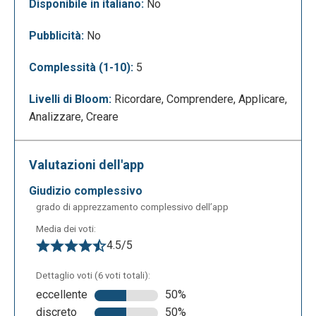
strumenti di intelligenza artificiale messi a
Disponibile in italiano:
No
disposizione dalla piattaforma. In particolare, è
Pubblicità:
No
possibile generare lo script del video tramite
prompt testuale, creare il voiceover con sintesi
Complessità (1-10):
5
vocale (text-to-speech), inserire avatar AI, produrre
immagini generate dall’AI e persino realizzare
Livelli di Bloom:
Ricordare, Comprendere, Applicare,
automaticamente un intero video a partire da un
Analizzare, Creare
testo.
Valutazioni dell'app
giudizio complessivo
grado di apprezzamento complessivo dell’app
Media dei voti:
4.5/5
Dettaglio voti (6 voti totali):
La seguente è la schermata di editing, in cui è
eccellente
50%
possibile realizzare il proprio progetto. A sinistra è
discreto
50%