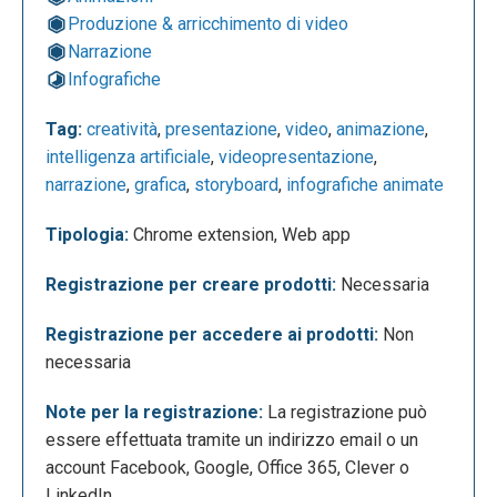
Produzione & arricchimento di video
Narrazione
Infografiche
Tag:
creatività
,
presentazione
,
video
,
animazione
,
intelligenza artificiale
,
videopresentazione
,
narrazione
,
grafica
,
storyboard
,
infografiche animate
La seguente è la dashboard di Powtoon, da cui è
possibile avviare nuovi progetti in diversi modi:
Tipologia:
Chrome extension, Web app
partendo da zero (“blank”), utilizzando modelli
Registrazione per creare prodotti:
Necessaria
predefiniti (“templates”), importando contenuti da
locale (“import”) oppure creando con strumenti di
Registrazione per accedere ai prodotti:
Non
intelligenza artificiale (“create with AI”), tutte opzioni
necessaria
accessibili dal menu di sinistra. Attraverso la
sezione “Create” è inoltre possibile scegliere tra
Note per la registrazione:
La registrazione può
diverse tipologie di progetto (come video animati,
essere effettuata tramite un indirizzo email o un
presentazioni, whiteboard o contenuti per social e
account Facebook, Google, Office 365, Clever o
formazione), accedendo a template e strumenti
LinkedIn.