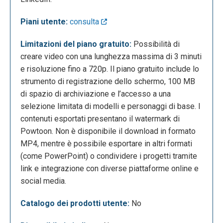
specifici. Nella parte destra della schermata sono
visibili i progetti già realizzati e una selezione di
Piani utente:
consulta
tutorial che guidano l’utente nella creazione dei
contenuti.
Limitazioni del piano gratuito:
Possibilità di
creare video con una lunghezza massima di 3 minuti
e risoluzione fino a 720p. Il piano gratuito include lo
strumento di registrazione dello schermo, 100 MB
di spazio di archiviazione e l’accesso a una
selezione limitata di modelli e personaggi di base. I
contenuti esportati presentano il watermark di
Powtoon. Non è disponibile il download in formato
MP4, mentre è possibile esportare in altri formati
(come PowerPoint) o condividere i progetti tramite
La seguente è la sezione “Create with AI”, che
link e integrazione con diverse piattaforme online e
rappresenta un’alternativa alla creazione di un
social media.
progetto a partire da un template o da un editor
vuoto. Da qui è possibile progettare una
Catalogo dei prodotti utente:
No
videopresentazione sfruttando, in ogni fase, gli