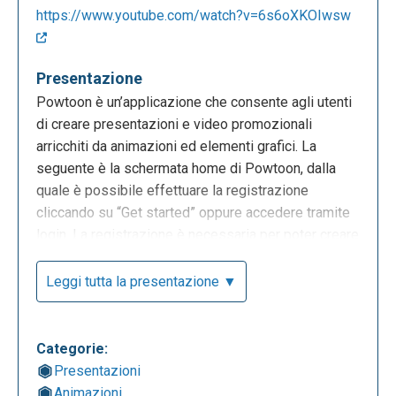
https://www.youtube.com/watch?v=6s6oXKOIwsw
Presentazione
Powtoon è un’applicazione che consente agli utenti
di creare presentazioni e video promozionali
arricchiti da animazioni ed elementi grafici. La
seguente è la schermata home di Powtoon, dalla
quale è possibile effettuare la registrazione
cliccando su “Get started” oppure accedere tramite
login. La registrazione è necessaria per poter creare
contenuti digitali. L’app è disponibile in una versione
gratuita; tuttavia, per accedere a un numero
Leggi tutta la presentazione ▼
maggiore di modelli e funzionalità, è possibile
sottoscrivere un piano a pagamento mensile o
annuale.
Categorie:
Presentazioni
Animazioni