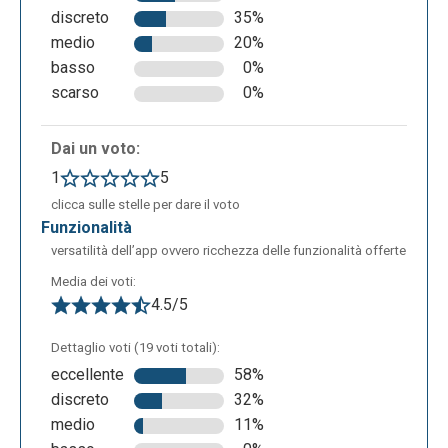
discreto
35%
medio
20%
basso
0%
scarso
0%
Dai un voto:
1
5
clicca sulle stelle per dare il voto
funzionalità
versatilità dell’app ovvero ricchezza delle funzionalità offerte
Media dei voti:
4.5/5
Dettaglio voti (19 voti totali):
eccellente
58%
discreto
32%
medio
11%