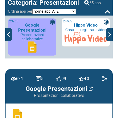
Categoria: Presentazioni
65 app
Ordina app per
23
/65
24
/65
Google
Hippo Video
Presentazioni
Creare e registrare video
Presentazioni
collaborative
631
5
99
4.3
Google Presentazioni
Presentazioni collaborative