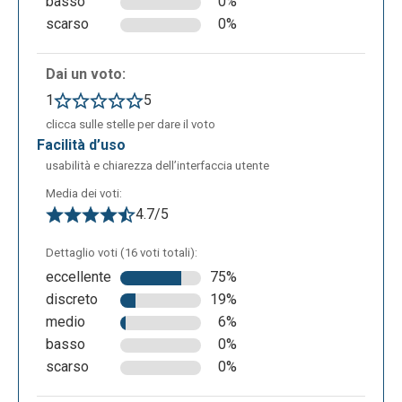
basso
0%
scarso
0%
Dai un voto:
1
5
clicca sulle stelle per dare il voto
facilità d’uso
usabilità e chiarezza dell’interfaccia utente
Media dei voti:
4.7/5
Dettaglio voti (16 voti totali):
eccellente
75%
discreto
19%
medio
6%
basso
0%
scarso
0%