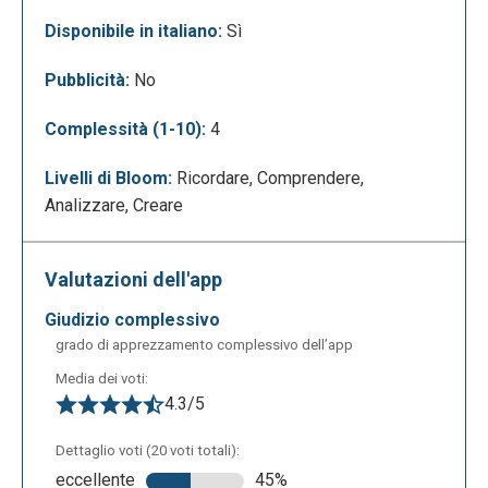
commenti da lasciare ad altri utenti, presentare e
Disponibile in italiano:
Sì
condividere la presentazione.
Pubblicità:
No
Complessità (1-10):
4
Livelli di Bloom:
Ricordare, Comprendere,
Analizzare, Creare
Valutazioni dell'app
giudizio complessivo
grado di apprezzamento complessivo dell’app
Media dei voti:
4.3/5
Dettaglio voti (20 voti totali):
eccellente
45%