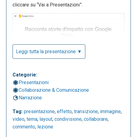
cliccare su “Vai a Presentazioni”.
Leggi tutta la presentazione ▼
La seguente è la dashboard del proprio account
dove è possibile creare una nuova presentazione,
Categorie:
partendo da zero o utilizzando i modelli a
Presentazioni
disposizione, e visionare i progetti già creati.
Collaborazione & Comunicazione
Narrazione
Tag:
presentazione
,
effetto
,
transizione
,
immagine
,
video
,
tema
,
layout
,
condivisione
,
collaborare
,
commento
,
lezione
Lo spazio centrale rappresenta una slide, su cui è