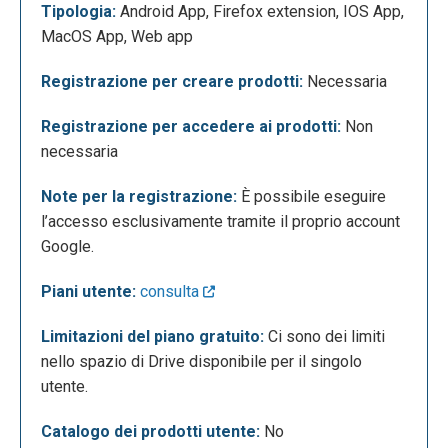
Tipologia:
Android App, Firefox extension, IOS App,
possibile inserire un qualsiasi elemento (testi,
MacOS App, Web app
immagini, video, audio). Cliccando su
“Presentazione senza titolo” si può rinominare il file;
Registrazione per creare prodotti:
Necessaria
mentre l’icona gialla posta in alto a sinistra consente
di tornare alla Home di Presentazioni, dove sono
Registrazione per accedere ai prodotti:
Non
custoditi tutti i lavori precedentemente creati.
necessaria
Attraverso la barra del menù è possibile gestire le
impostazioni della pagina, ad esempio stampando
Note per la registrazione:
È possibile eseguire
le slide o inserendo immagini, tabelle e grafici. La
l’accesso esclusivamente tramite il proprio account
sottostante barra degli strumenti permette invece di
Google.
modificare le proprietà dei singoli elementi delle
Piani utente:
consulta
slide, come colore, dimensione, font ed
allineamento. Sulla colonna posta a sinistra è
Limitazioni del piano gratuito:
Ci sono dei limiti
possibile visualizzare e scegliere i temi predefiniti
nello spazio di Drive disponibile per il singolo
da attribuire alla presentazione, mentre nella
utente.
colonna di destra si possono visualizzare le varie
slides create.
Catalogo dei prodotti utente:
No
Tramite le voci in alto a destra è possibile inserire