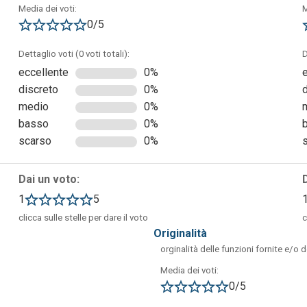
Media dei voti:
M
0/5
Dettaglio voti (0 voti totali):
D
eccellente
0%
discreto
0%
medio
0%
lla stessa applicazione, che si trovano principalmente sotto alla
basso
0%
sta cliccare sulla casella “Genres” e si aprirà un vasto elenco di
scarso
0%
ria libreria, si potrà vedere la lista di quelli letti.
Dai un voto:
1
5
clicca sulle stelle per dare il voto
c
originalità
orginalità delle funzioni fornite e/o 
Media dei voti:
0/5