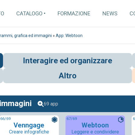
TO
CATALOGO
FORMAZIONE
NEWS
C
grammi, grafica ed immagini
»
App: Webtoon
Interagire ed organizzare
Altro
 immagini
69 app
66
/69
67
/69
6
Venngage
Webtoon
Creare infografiche
Leggere e condividere