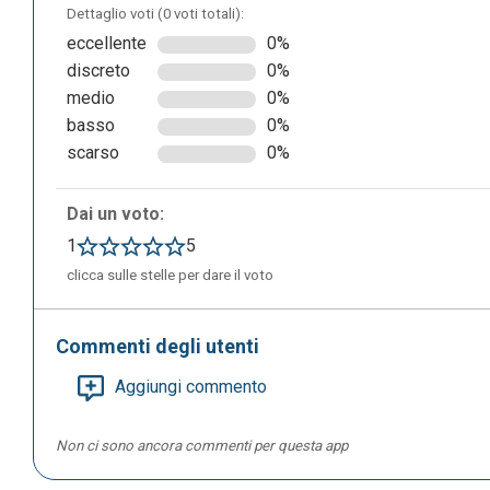
Dettaglio voti (0 voti totali):
eccellente
0%
discreto
0%
medio
0%
basso
0%
scarso
0%
L’applicazione ha un’organizzazione delle date di uscita de
Dai un voto:
1
5
clicca sulle stelle per dare il voto
Commenti degli utenti
Aggiungi commento
Non ci sono ancora commenti per questa app