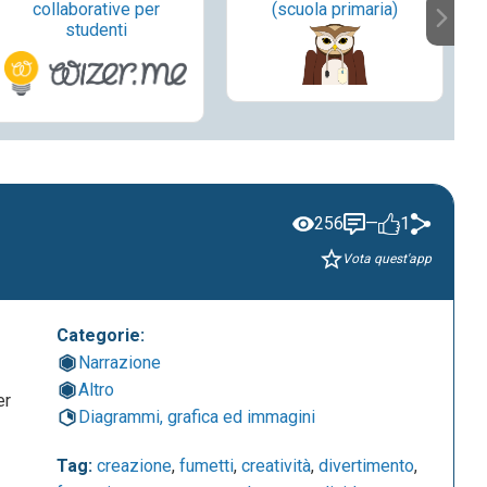
collaborative per
(scuola primaria)
studenti
256
—
1
Vota quest'app
Categorie:
Narrazione
Altro
er
Diagrammi, grafica ed immagini
Tag:
creazione
,
fumetti
,
creatività
,
divertimento
,