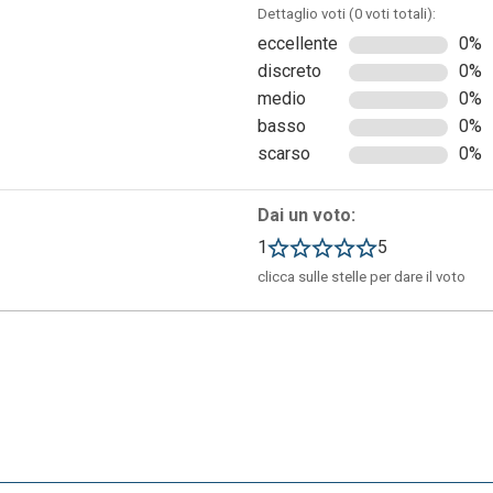
Dettaglio voti (0 voti totali):
eccellente
0%
discreto
0%
medio
0%
basso
0%
scarso
0%
i vari comics e di quelli che sono finiti.
Dai un voto:
1
5
clicca sulle stelle per dare il voto