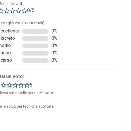
edia dei voti:
0/5
ettaglio voti (0 voti totali):
eccellente
0%
discreto
0%
medio
0%
basso
0%
scarso
0%
Dai un voto:
1
5
licca sulle stelle per dare il voto
delle soluzioni tecniche adottate