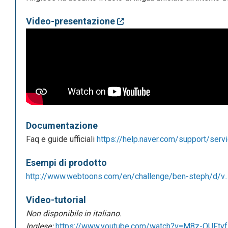
Video-presentazione
Documentazione
Faq e guide ufficiali
https://help.naver.com/support/serv
Esempi di prodotto
http://www.webtoons.com/en/challenge/ben-steph/d/v..
Video-tutorial
Non disponibile in italiano.
Inglese:
https://www.youtube.com/watch?v=M8z-QUFt