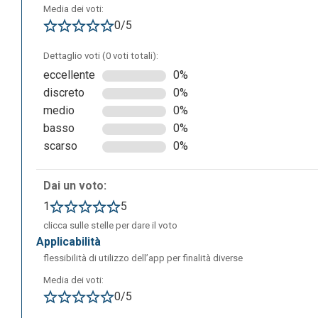
Media dei voti:
0/5
Dettaglio voti (0 voti totali):
eccellente
0%
discreto
0%
medio
0%
Si potranno subito scegliere alcuni comics consigliati da
basso
0%
categoria “Popular”. Se si vorranno leggere degli altri, ba
scarso
0%
fumetti suddivisi nelle varie categorie. All’interno della prop
Dai un voto:
1
5
clicca sulle stelle per dare il voto
applicabilità
flessibilità di utilizzo dell’app per finalità diverse
Media dei voti:
0/5