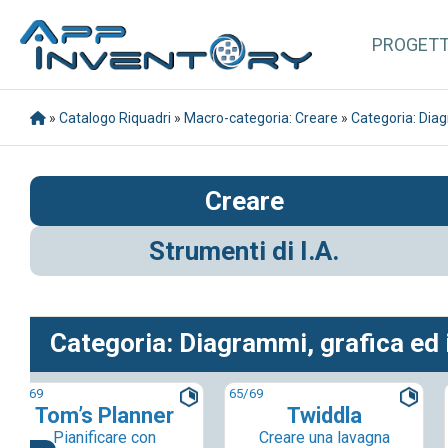
PROGET
»
Catalogo Riquadri
»
Macro-categoria: Creare
»
Categoria: Dia
Creare
Strumenti di I.A.
Categoria: Diagrammi, grafica ed
64
/69
65
/69
Tom’s Planner
Twiddla
Pianificare con
Creare una lavagna