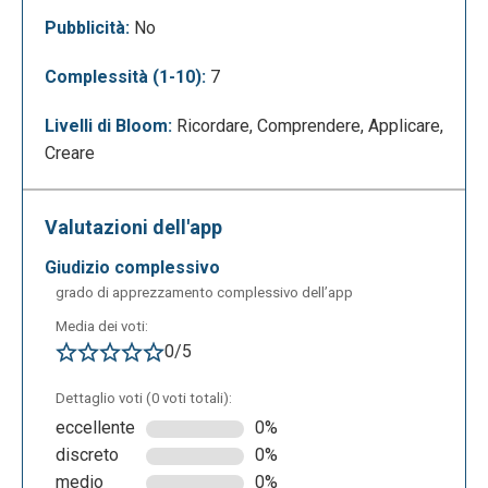
Pubblicità:
No
Complessità (1-10):
7
Livelli di Bloom:
Ricordare, Comprendere, Applicare,
Creare
Valutazioni dell'app
Mappe narrative (StoryMap):
giudizio complessivo
grado di apprezzamento complessivo dell’app
Media dei voti:
0/5
Dettaglio voti (0 voti totali):
eccellente
0%
discreto
0%
medio
0%