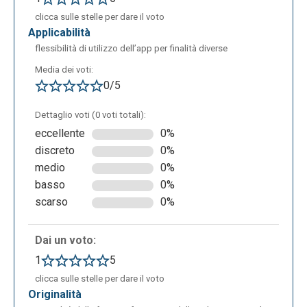
clicca sulle stelle per dare il voto
Ricerca di documenti cittadini (City Hall Monitor):
applicabilità
flessibilità di utilizzo dell’app per finalità diverse
Media dei voti:
0/5
Dettaglio voti (0 voti totali):
eccellente
0%
discreto
0%
medio
0%
basso
0%
scarso
0%
Navigare su Twitter in modo alternativo (twXplorer):
Dai un voto:
1
5
clicca sulle stelle per dare il voto
originalità