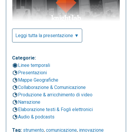
Leggi tutta la presentazione ▼
Nella schermata home ci sono alcuni esempi delle
operazioni che questa applicazione permette di
svolgere, come raccontare delle storie tramite delle
Categorie:
immagini.
Linee temporali
Presentazioni
Mappe Geografiche
Per questa applicazione non è necessaria la
Collaborazione & Comunicazione
registrazione. È possibile infatti, utilizzare tutte le
Produzione & arricchimento di video
sue funzioni descritte nel menù in alto.
Narrazione
Elaborazione testi & Fogli elettronici
Audio & podcasts
L’insieme dei progetti del laboratorio è molto ampio
Tag:
strumento
,
comunicazione
,
innovazione