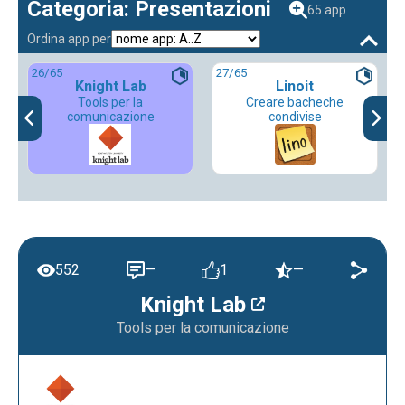
Categoria: Presentazioni
65 app
Ordina app per
26
/65
27
/65
Knight Lab
Linoit
Tools per la
Creare bacheche
comunicazione
condivise
552
—
1
—
Knight Lab
Tools per la comunicazione