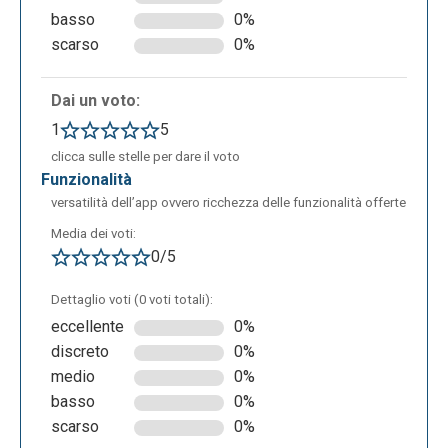
basso
0%
Creare linee del tempo (Timeline):
scarso
0%
Dai un voto:
1
5
clicca sulle stelle per dare il voto
funzionalità
versatilità dell’app ovvero ricchezza delle funzionalità offerte
Media dei voti:
0/5
360 VR (Scene):
Dettaglio voti (0 voti totali):
eccellente
0%
discreto
0%
medio
0%
basso
0%
scarso
0%