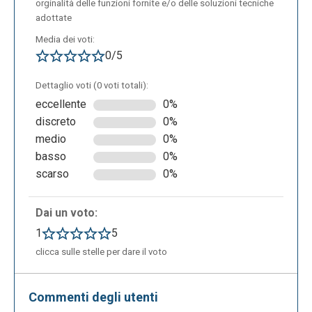
orginalità delle funzioni fornite e/o delle soluzioni tecniche
adottate
Media dei voti:
0/5
Scrivere articoli (Learn):
Dettaglio voti (0 voti totali):
eccellente
0%
discreto
0%
medio
0%
basso
0%
scarso
0%
Dai un voto:
1
5
clicca sulle stelle per dare il voto
Mappare luoghi più frequentati (SnapMap):
Commenti degli utenti