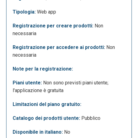
e ciascuna applicazione andrebbe documentata
separatamente, viene mostrato di seguito
Tipologia:
Web app
unicamente l’aspetto di alcune delle applicazioni
presenti nella piattaforma rimandando a ciascuna di
Registrazione per creare prodotti:
Non
queste per un’approfondimento. Comparare
necessaria
immagini (Juxtapose):
Registrazione per accedere ai prodotti:
Non
necessaria
Note per la registrazione:
Piani utente:
Non sono previsti piani utente;
l'applicazione è gratuita
Limitazioni del piano gratuito:
Catalogo dei prodotti utente:
Pubblico
TTSReader (Soundcite):
Disponibile in italiano:
No