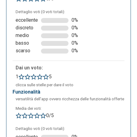
Una volta terminato, il video prodotto potrà essere
Dettaglio voti (0 voti totali):
ritrovato nella sezione ”video walls”, e si potrà
eccellente
0%
visualizzare, modificare o condividere.
discreto
0%
medio
0%
basso
0%
scarso
0%
Dai un voto:
1
5
clicca sulle stelle per dare il voto
funzionalità
versatilità dell’app ovvero ricchezza delle funzionalità offerte
Media dei voti:
0/5
Dettaglio voti (0 voti totali):
eccellente
0%