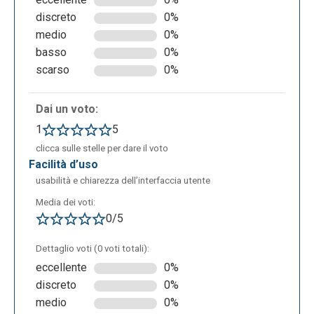
discreto
0%
medio
0%
basso
0%
scarso
0%
Dai un voto:
1
5
clicca sulle stelle per dare il voto
facilità d’uso
usabilità e chiarezza dell’interfaccia utente
Media dei voti:
0/5
Dettaglio voti (0 voti totali):
eccellente
0%
discreto
0%
medio
0%