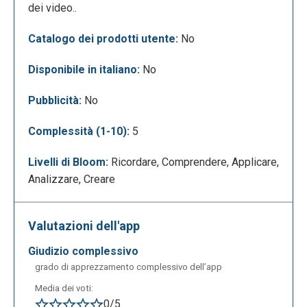
dei video..
Catalogo dei prodotti utente:
No
Disponibile in italiano:
No
Pubblicità:
No
Si può agire sui singoli video, aggiungere un
sottofondo musicale, testi ed effetti. Il tutto è
Complessità (1-10):
5
abbastanza intuitivo, grazie alle icone degli
strumenti disponibili.
Livelli di Bloom:
Ricordare, Comprendere, Applicare,
Analizzare, Creare
Valutazioni dell'app
giudizio complessivo
grado di apprezzamento complessivo dell’app
Media dei voti:
0/5