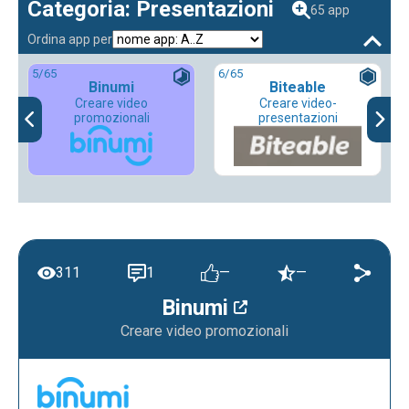
Categoria: Presentazioni
65 app
Ordina app per
5
/65
6
/65
Binumi
Biteable
Creare video
Creare video-
promozionali
presentazioni
311
1
—
—
Binumi
Creare video promozionali