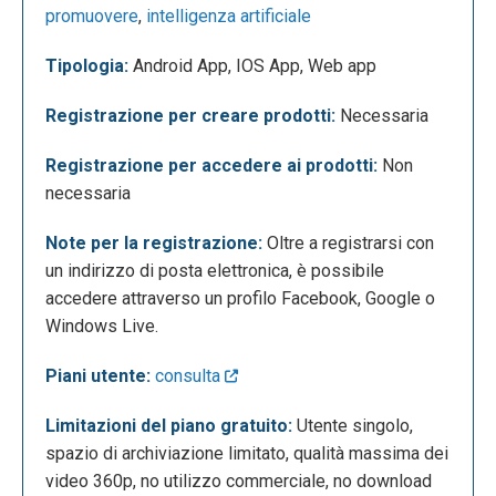
promuovere
,
intelligenza artificiale
Tipologia:
Android App, IOS App, Web app
Registrazione per creare prodotti:
Necessaria
Registrazione per accedere ai prodotti:
Non
necessaria
È visibile anche il tasto per passare alla versione a
pagamento, quello per creare un nuovo video, il
Note per la registrazione:
Oltre a registrarsi con
pannello delle notifiche, la sezione di supporto ed il
un indirizzo di posta elettronica, è possibile
profilo personale. Per creare un nuovo video, si
accedere attraverso un profilo Facebook, Google o
clicca sul tasto nero e blu in alto a destra. Si accede
Windows Live.
ad una pagina da cui è possibile selezionare il
modello di video desiderato. L’applicazione offre
Piani utente:
consulta
una grande quantità di brevi video da inserire nella
propria creazione.
Limitazioni del piano gratuito:
Utente singolo,
spazio di archiviazione limitato, qualità massima dei
video 360p, no utilizzo commerciale, no download