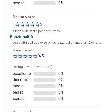
tracciare una o più linee da un punto a un altro
scarso
0%
fornendo informazioni sulla distanza tra i punti. - Lo
strumento “Draw a polygon” permette di creare un
Dai un voto:
poligono per circoscrivere un luogo. - Lo strumento
1
5
“Draw a rectangle” permette di creare un rettangolo.
clicca sulle stelle per dare il voto
- Lo strumento “Draw a circle” permette di creare un
funzionalità
cerchio. - Lo strumento “Draw a marker” permette di
versatilità dell’app ovvero ricchezza delle funzionalità offerte
aggiungere alla mappa diversi contrassegni. - Lo
Media dei voti:
strumento “Text” permette di aggiungere un testo.
0/5
Dettaglio voti (0 voti totali):
eccellente
0%
discreto
0%
medio
0%
basso
0%
scarso
0%