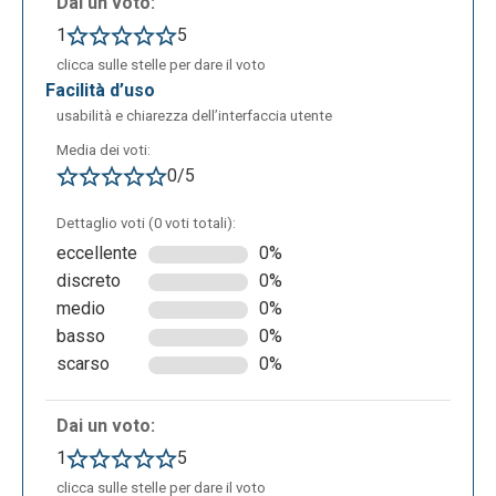
Dai un voto:
1
5
I tasti “Edit layers” e “Delete layers” permettono di
clicca sulle stelle per dare il voto
modificare e/o eliminare gli strumenti utilizzati
facilità d’uso
precedentemente selezionandoli. “Edit layers” offre
usabilità e chiarezza dell’interfaccia utente
anche la possibilità di collegare vari link agli
Media dei voti:
elementi inseriti. Il tasto “Country facts and flags”
0/5
permette di vedere le bandiere dei diversi paesi.
Infine, il tasto “Show Lat and Lng lines” permette di
Dettaglio voti (0 voti totali):
vedere latitudine e longitudine.
eccellente
0%
discreto
0%
medio
0%
basso
0%
scarso
0%
Dai un voto:
1
5
clicca sulle stelle per dare il voto