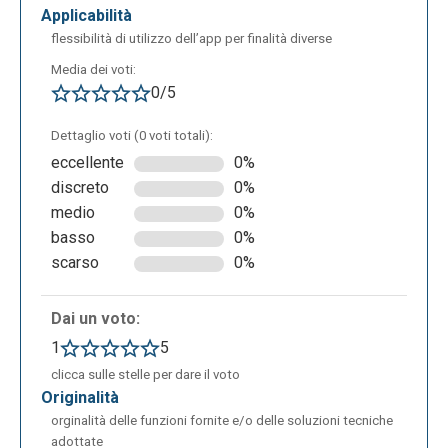
applicabilità
Per salvare la nostra mappa basta cliccare sul tasto
flessibilità di utilizzo dell’app per finalità diverse
“Save” e si apre una schermata dove inserire il titolo
e l’indirizzo mail al quale inviare la mappa.
Media dei voti:
0/5
Dettaglio voti (0 voti totali):
eccellente
0%
discreto
0%
medio
0%
basso
0%
scarso
0%
Una volta salvata la mappa principale è possibile
Dai un voto:
creare dei segnalibri per raccontare una storia
1
5
geografica: basta cliccare sul tasto “Bookmarks” e
clicca sulle stelle per dare il voto
salvare. Si possono creare fino a 15 bookmarks ed
originalità
è possibile modificarli e riorganizzare il loro ordine.
orginalità delle funzioni fornite e/o delle soluzioni tecniche
adottate