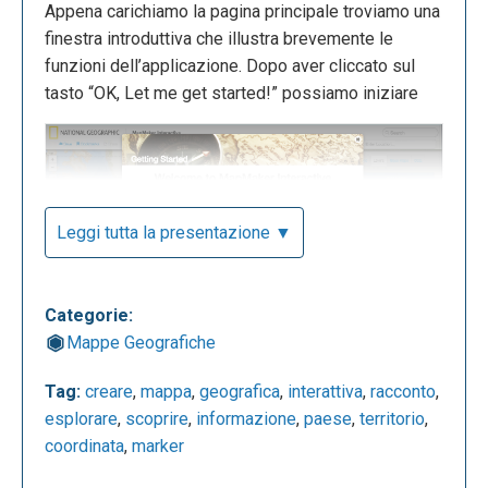
Appena carichiamo la pagina principale troviamo una
finestra introduttiva che illustra brevemente le
funzioni dell’applicazione. Dopo aver cliccato sul
tasto “OK, Let me get started!” possiamo iniziare
Leggi tutta la presentazione ▼
Questa è la schermata di lavoro dell’applicazione. A
Categorie:
destra troviamo una serie di opzioni (legenda, livelli,
Mappe Geografiche
mappe di base, dati), mentre a sinistra abbiamo
diversi strumenti di lavoro. Vediamo le opzioni utili
Tag:
creare
,
mappa
,
geografica
,
interattiva
,
racconto
,
per iniziare:
esplorare
,
scoprire
,
informazione
,
paese
,
territorio
,
coordinata
,
marker