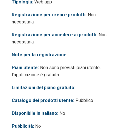
Tipologia:
Web app
Registrazione per creare prodotti:
Non
necessaria
Registrazione per accedere ai prodotti:
Non
necessaria
Cliccando sul tasto “Layers” - “Add Layer” si apre
Note per la registrazione:
una finestra che ci offre diversi livelli, divisi per
categoria, da aggiungere alla nostra mappa. Ogni
Piani utente:
Non sono previsti piani utente;
livello può essere sovrapposto ad un altro con
l'applicazione è gratuita
diverse trasparenze. Questo permette di
Limitazioni del piano gratuito:
confrontare vari livelli. Le informazioni riguardanti i
vari livelli le troviamo cliccando “Legend”.
Catalogo dei prodotti utente:
Pubblico
Disponibile in italiano:
No
Pubblicità:
No