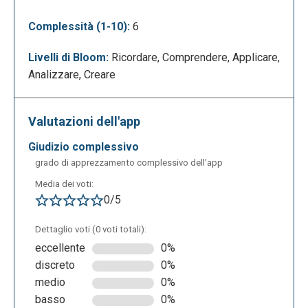
Complessità (1-10):
6
Livelli di Bloom:
Ricordare, Comprendere, Applicare,
Analizzare, Creare
Cliccando sul tasto “Base Maps” possiamo
scegliere la tipologia di mappa che vogliamo
Valutazioni dell'app
utilizzare come base. Vediamo ora gli strumenti:
giudizio complessivo
grado di apprezzamento complessivo dell’app
Media dei voti:
0/5
Dettaglio voti (0 voti totali):
eccellente
0%
discreto
0%
medio
0%
- Lo strumento “Draw a polyline” consente di
basso
0%