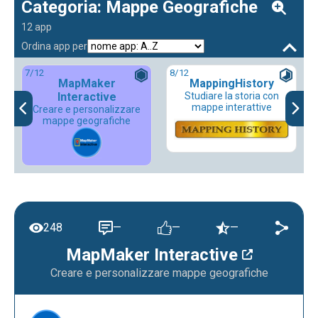
Categoria: Mappe Geografiche
12 app
Ordina app per
7
/12
8
/12
MapMaker
MappingHistory
Interactive
Studiare la storia con
mappe interattive
Creare e personalizzare
mappe geografiche
248
—
—
—
MapMaker Interactive
Creare e personalizzare mappe geografiche