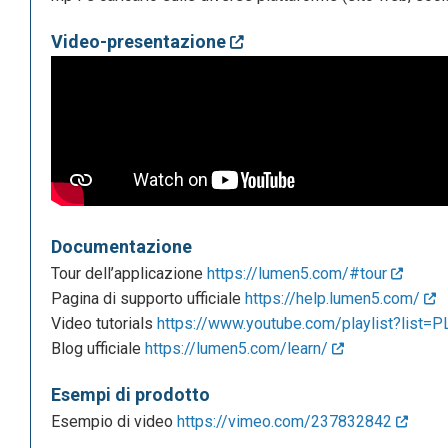
Video-presentazione
Documentazione
Tour dell’applicazione
https://lumen5.com/#tour
Pagina di supporto ufficiale
https://help.lumen5.com/
Video tutorials
https://www.youtube.com/playlist?list=
Blog ufficiale
https://lumen5.com/learn/
Esempi di prodotto
Esempio di video
https://vimeo.com/237832842