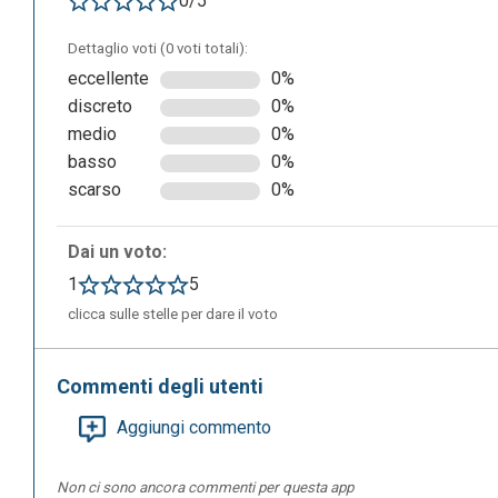
0/5
Dettaglio voti (0 voti totali):
eccellente
0%
discreto
0%
medio
0%
basso
0%
scarso
0%
Dai un voto:
1
5
clicca sulle stelle per dare il voto
Commenti degli utenti
Una volta registrati si apre immediatamente una dashboar
lavori. Cliccando su "CREATE VIDEO" si apre la pagina per 
Aggiungi commento
Non ci sono ancora commenti per questa app