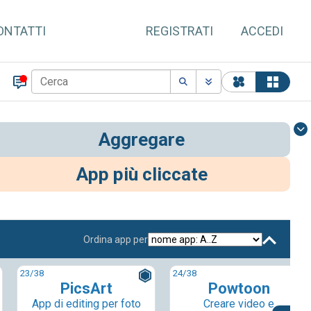
ONTATTI
REGISTRATI
ACCEDI
Aggregare
App più cliccate
Ordina app per
23
/38
24
/38
PicsArt
Powtoon
App di editing per foto
Creare video e