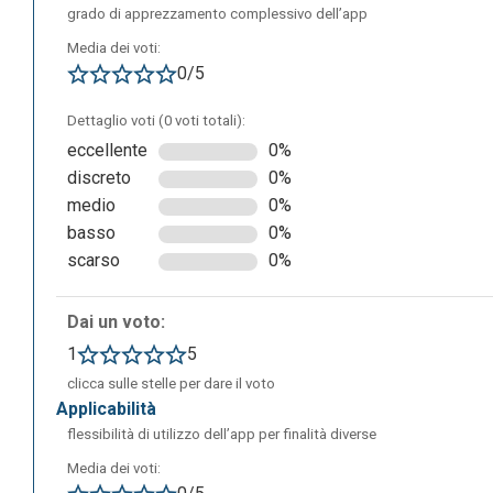
grado di apprezzamento complessivo dell’app
Media dei voti:
0/5
Dettaglio voti (0 voti totali):
eccellente
0%
discreto
0%
Per registrarsi è necessario fornire un indirizzo mail oppu
medio
0%
basso
0%
scarso
0%
Dai un voto:
1
5
clicca sulle stelle per dare il voto
applicabilità
flessibilità di utilizzo dell’app per finalità diverse
Media dei voti: