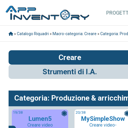
PROGET
»
Catalogo Riquadri
»
Macro-categoria: Creare
»
Categoria: Prod
Creare
Strumenti di I.A.
Categoria: Produzione & arricchi
19
/38
20
/38
Lumen5
MySimpleShow
Creare video
Creare video-