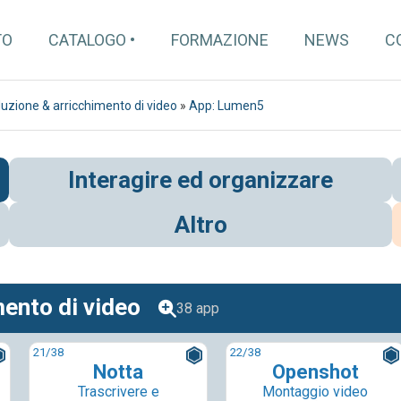
TO
CATALOGO
FORMAZIONE
NEWS
C
uzione & arricchimento di video
»
App: Lumen5
Interagire ed organizzare
Altro
mento di video
38 app
21
/38
22
/38
Notta
Openshot
Trascrivere e
Montaggio video