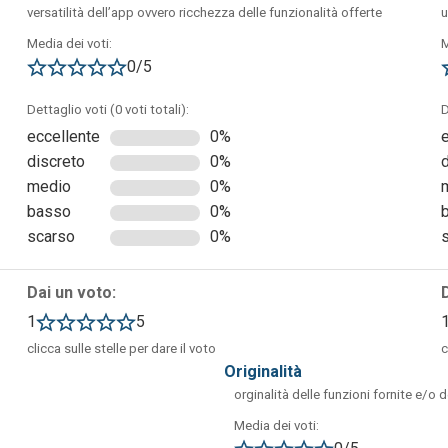
versatilità dell’app ovvero ricchezza delle funzionalità offerte
u
Media dei voti:
M
0/5
Dettaglio voti (0 voti totali):
D
eccellente
0%
discreto
0%
re utilizzare il proprio profilo Facebook.
medio
0%
basso
0%
scarso
0%
Dai un voto:
1
5
clicca sulle stelle per dare il voto
c
originalità
orginalità delle funzioni fornite e/o 
Media dei voti: