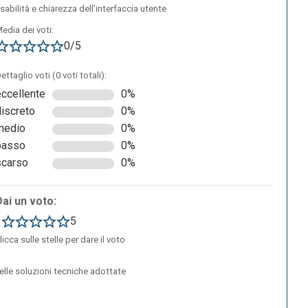
sabilità e chiarezza dell’interfaccia utente
edia dei voti:
0/5
ettaglio voti (0 voti totali):
eccellente
0%
discreto
0%
medio
0%
basso
0%
scarso
0%
Dai un voto:
1
5
licca sulle stelle per dare il voto
delle soluzioni tecniche adottate