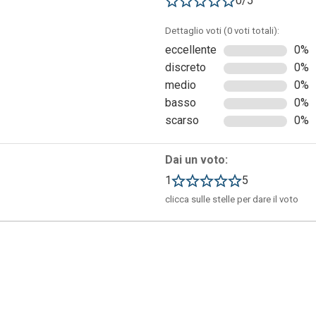
0/5
Dettaglio voti (0 voti totali):
eccellente
0%
discreto
0%
medio
0%
basso
0%
scarso
0%
Dai un voto:
1
5
clicca sulle stelle per dare il voto
d molto semplice e dove in seguito appariranno tutti i nostri
iniziare a creare il nostro prodotto.