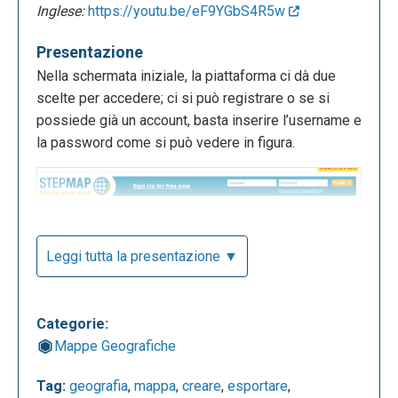
Inglese:
https://youtu.be/eF9YGbS4R5w
Presentazione
Nella schermata iniziale, la piattaforma ci dà due
scelte per accedere; ci si può registrare o se si
possiede già un account, basta inserire l’username e
la password come si può vedere in figura.
Una volta entrati nell’app c’è la possibilità di
scegliere tra due tipi di mappe geografiche. Nel
Leggi tutta la presentazione ▼
primo caso si tratta di una mappa standard, nel
secondo di una mappa regionale (o della città).
Categorie:
Mappe Geografiche
Tag:
geografia
,
mappa
,
creare
,
esportare
,