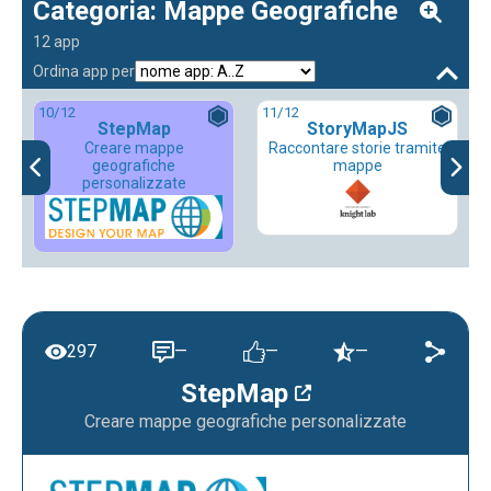
Categoria: Mappe Geografiche
12 app
Ordina app per
10
/12
11
/12
StepMap
StoryMapJS
Creare mappe
Raccontare storie tramite
geografiche
mappe
personalizzate
297
—
—
—
StepMap
Creare mappe geografiche personalizzate