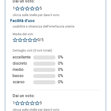
Dai un voto:
1
5
clicca sulle stelle per dare il voto
facilità d’uso
usabilità e chiarezza dell’interfaccia utente
Media dei voti:
0/5
Dettaglio voti (0 voti totali):
eccellente
0%
discreto
0%
medio
0%
basso
0%
scarso
0%
Dai un voto:
1
5
clicca sulle stelle per dare il voto