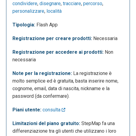
condividere
,
disegnare
,
tracciare
,
percorso
,
personalizzare
,
località
Tipologia:
Flash App
Registrazione per creare prodotti:
Necessaria
Per creare la mappa ci sono 4 step da seguire; nel
Registrazione per accedere ai prodotti:
Non
primo step si sceglie la zona di interesse e la scala
necessaria
della mappa e gli elementi di interesse che si
desidera includere (città, confini, laghi, monti, strade,
Note per la registrazione:
La registrazione è
zone pedonali, aree verdi…). Nel secondo step è
molto semplice ed è gratuita, basta inserire nome,
possibile creare delle linee di collegamento tra due
cognome, email, data di nascita, nickname e la
punti definiti nella mappa o inserire dei simboli. Nel
password (da confermare).
terzo si può inserire una foto o un video per ogni
posizione che abbiamo creato sulla mappa ed
Piani utente:
consulta
inserire anche una piccola descrizione. Infine nel
quarto ed ultimo step si completa il lavoro
Limitazioni del piano gratuito:
StepMap fa una
inserendo il titolo, la descrizione del progetto e
differenziazione tra gli utenti che utilizzano i loro