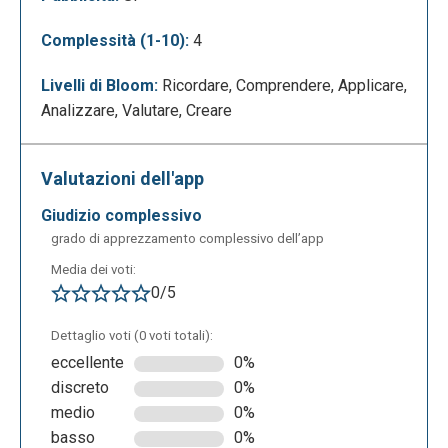
Complessità (1-10):
4
Livelli di Bloom:
Ricordare, Comprendere, Applicare,
Analizzare, Valutare, Creare
Questa applicazione è versatile per via delle sue
numerosissime personalizzazioni e può risultare
utile soprattutto in ambito scolastico per creare
Valutazioni dell'app
rappresentazioni di informazioni complesse basate
giudizio complessivo
su mappe geografiche, utili nello studio della storia,
grado di apprezzamento complessivo dell’app
della geografia, ...
Media dei voti:
0/5
Dettaglio voti (0 voti totali):
eccellente
0%
discreto
0%
medio
0%
basso
0%