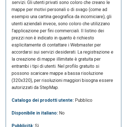
delle parole chiave che verranno visualizzate nei
servizi. Gli utenti privati sono coloro che creano le
“file multimediali caricati”.
mappe per motivi personali o di svago (come ad
esempio una cartina geografica da incorniciare); gli
utenti aziendali invece, sono coloro che utilizzano
l’applicazione per fini commerciali. Il listino dei
prezzi non è indicato in quanto è richiesto
esplicitamente di contattare i Webmaster per
accordarsi sui servizi desiderati. La registrazione e
Una volta terminata la mappa si sceglie l’opzione
la creazione di mappe illimitate è gratuita per
“salva mappa” e comparirà la schermata in cui c’è la
entrambi i tipi di utenti. Nel profilo gratuito si
possibilità di scaricarla, incorporarla in un sito Web
possono scaricare mappe a bassa risoluzione
o nel proprio blog, condividerla su Facebook, Twitter
(320x320), per risoluzioni maggiori bisogna essere
o Google+, modificarla o cancellarla. Il prodotto
autorizzati da StepMap.
finale viene salvato nello spazio cloud
dell’applicazione accessibile tramite l’icona “le mie
Catalogo dei prodotti utente:
Pubblico
mappe”.
Disponibile in italiano:
No
Pubblicità:
Sì