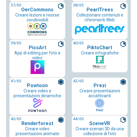
37
/65
38
/65
OerCommons
PearlTrees
Creare lezioni e risorse
Collezionare contenuti e
condivisibili
riferimenti Web
39
/65
40
/65
PicsArt
PiktoChart
App di editing per foto e
Creare infografiche
video
41
/65
42
/65
Powtoon
Prezi
Creare video e
Creare presentazioni
presentazioni dinamiche
accattivanti
43
/65
44
/65
Renderforest
SceneVR
Creare video
Creare scenari 3D da una
presentazioni animate
collezione di foto