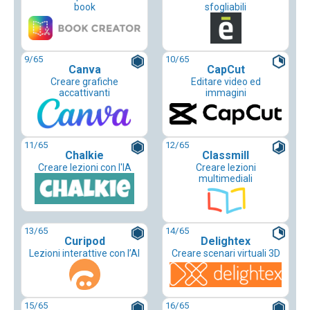
book
sfogliabili
9
/65
10
/65
Canva
CapCut
Creare grafiche
Editare video ed
accattivanti
immagini
11
/65
12
/65
Chalkie
Classmill
Creare lezioni con l'IA
Creare lezioni
multimediali
13
/65
14
/65
Curipod
Delightex
Lezioni interattive con l’AI
Creare scenari virtuali 3D
15
/65
16
/65