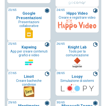
23
/65
24
/65
Google
Hippo Video
Presentazioni
Creare e registrare video
Presentazioni
collaborative
25
/65
26
/65
Kapwing
Knight Lab
App per creare contenuti
Tools per la
grafici e video
comunicazione
27
/65
28
/65
Linoit
Loopy
Creare bacheche
Simulazione di sistemi
condivise
29
/65
30
/65
Mentimeter
Microsoft Teams