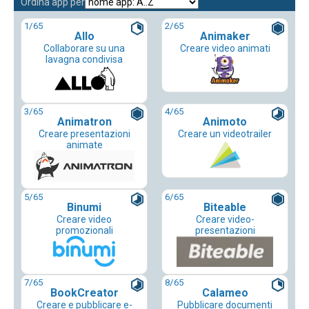
Ordina app per
1
/65
2
/65
Allo
Animaker
Collaborare su una
Creare video animati
lavagna condivisa
3
/65
4
/65
Animatron
Animoto
Creare presentazioni
Creare un videotrailer
animate
5
/65
6
/65
Binumi
Biteable
Creare video
Creare video-
promozionali
presentazioni
7
/65
8
/65
BookCreator
Calameo
Creare e pubblicare e-
Pubblicare documenti