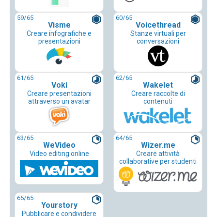
59
/65
60
/65
Visme
Voicethread
Creare infografiche e
Stanze virtuali per
presentazioni
conversazioni
61
/65
62
/65
Voki
Wakelet
Creare presentazioni
Creare raccolte di
attraverso un avatar
contenuti
63
/65
64
/65
WeVideo
Wizer.me
Video editing online
Creare attività
collaborative per studenti
65
/65
Yourstory
Pubblicare e condividere