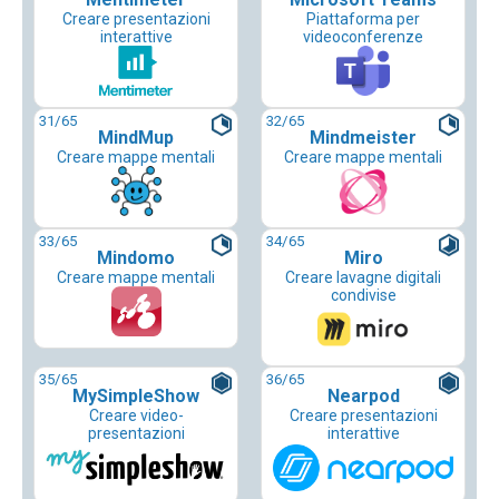
Creare presentazioni
Piattaforma per
interattive
videoconferenze
31
/65
32
/65
MindMup
Mindmeister
Creare mappe mentali
Creare mappe mentali
33
/65
34
/65
Mindomo
Miro
Creare mappe mentali
Creare lavagne digitali
condivise
35
/65
36
/65
MySimpleShow
Nearpod
Creare video-
Creare presentazioni
presentazioni
interattive