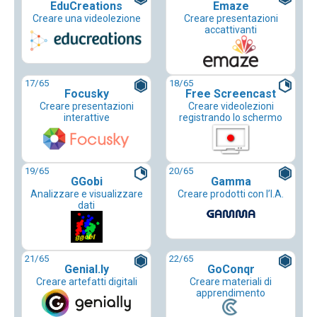
EduCreations
Emaze
Creare una videolezione
Creare presentazioni
accattivanti
17
/65
18
/65
Focusky
Free Screencast
Creare presentazioni
Creare videolezioni
interattive
registrando lo schermo
19
/65
20
/65
GGobi
Gamma
Analizzare e visualizzare
Creare prodotti con l’I.A.
dati
21
/65
22
/65
Genial.ly
GoConqr
Creare artefatti digitali
Creare materiali di
apprendimento