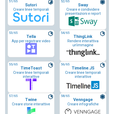
51
/65
52
/65
Sutori
Sway
Creare linee temporali
Creare e condividere
presentazioni e report
53
/65
54
/65
Tella
ThingLink
App per registrare video
Rendere interattiva
un'immagine
55
/65
56
/65
TimeToast
Timeline.JS
Creare linee temporali
Creare linee temporali
interattive
interattive
57
/65
58
/65
Twine
Venngage
Creare storie interattive
Creare infografiche