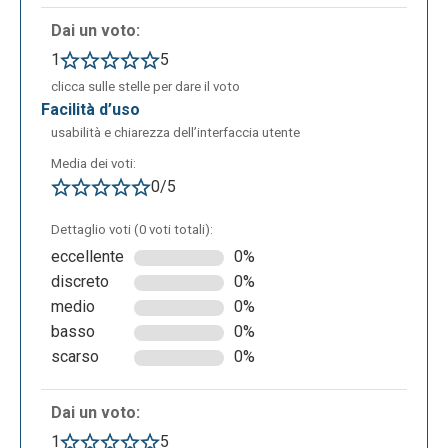
Dai un voto:
1
5
clicca sulle stelle per dare il voto
facilità d’uso
usabilità e chiarezza dell’interfaccia utente
Dopodiché si può condividere la propria linea
Media dei voti:
temporale tramite gli appositi link e visionarla
0/5
direttamente sull’app tramite il tasto “preview”
oppure visionarla su una nuova finestra cliccando su
Dettaglio voti (0 voti totali):
“open preview in a new window”.
eccellente
0%
discreto
0%
medio
0%
basso
0%
scarso
0%
Dai un voto:
1
5