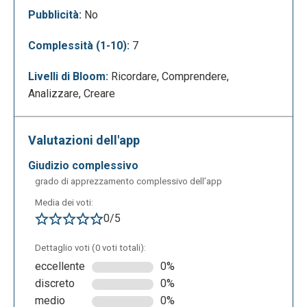
Pubblicità:
No
Complessità (1-10):
7
Una volta terminato, si può procedere con la
pubblicazione come nella seguente schermata. Si
Livelli di Bloom:
Ricordare, Comprendere,
può condividere il proprio progetto sul web,
Analizzare, Creare
cliccando su “pubblica sul web”. L’importante è non
impostare il foglio Google Timeline su "chiunque
abbia il link può modificarlo", in quanto qualcuno
Valutazioni dell'app
potrebbe modificare la timeline senza consenso.
giudizio complessivo
Successivamente è necessario copiare l'URL nella
grado di apprezzamento complessivo dell’app
barra degli indirizzi del browser in alto.
Media dei voti:
0/5
Dettaglio voti (0 voti totali):
eccellente
0%
discreto
0%
medio
0%