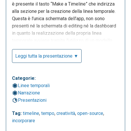
è presente il tasto “Make a Timeline” che indirizza
alla sezione per la creazione della linea temporale.
Questa è l’unica schermata dell’app, non sono
presenti né la schermata di editing né la dashboard
in quanto la realizzazione della propria linea
temporale avviene tramite l’utilizzo di un modello
che l’app mette a disposizione.
Leggi tutta la presentazione ▼
Categorie:
Linee temporali
Narrazione
Questa è la sezione che spiega come creare una
Presentazioni
linea temporale. Il primo passo è quello di creare un
nuovo foglio di calcolo Google utilizzando il modello
Tag:
timeline
,
tempo
,
creatività
,
open-source
,
che l’app mette a disposizione. È necessario
incorporare
cliccare su “get the spreadsheet template" e copiare