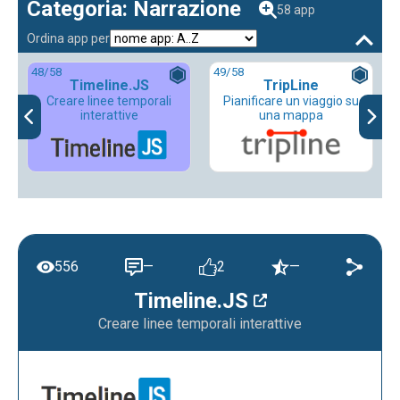
Categoria: Narrazione
58 app
Ordina app per
48
/58
49
/58
Timeline.JS
TripLine
Creare linee temporali
Pianificare un viaggio su
interattive
una mappa
556
—
2
—
Timeline.JS
Creare linee temporali interattive