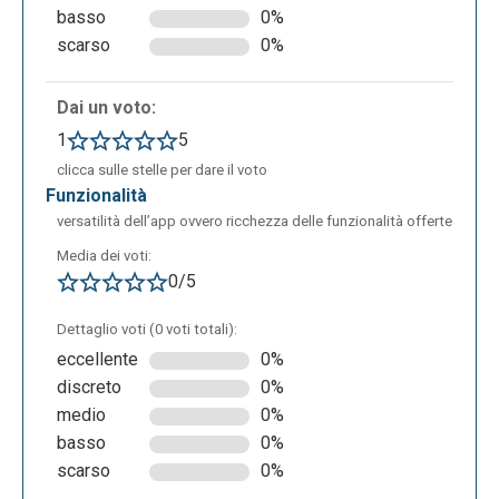
basso
0%
scarso
0%
Dai un voto:
1
5
clicca sulle stelle per dare il voto
funzionalità
versatilità dell’app ovvero ricchezza delle funzionalità offerte
Media dei voti:
Quando l’URL del proprio foglio Google è stato
0/5
copiato è necessario tornare sulla schermata home
di Timeline nella sezione dedicata a “make a
Dettaglio voti (0 voti totali):
timeline” e inserire l’URL copiato nella barra
eccellente
0%
presente al passaggio numero 3, come nella
discreto
0%
schermata sottostante.
medio
0%
basso
0%
scarso
0%