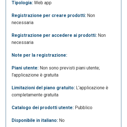
Tipologia:
Web app
il modello sul proprio account Google Drive facendo
clic sul pulsante "crea una copia".
Registrazione per creare prodotti:
Non
necessaria
Registrazione per accedere ai prodotti:
Non
necessaria
Note per la registrazione:
Apparirà questa schermata: il template è sul proprio
Piani utente:
Non sono previsti piani utente;
account di Google Fogli. Ora si possono inserite le
l'applicazione è gratuita
date, i testi e i link ai media nelle colonne
appropriate. L’importante è non modificare le
Limitazioni del piano gratuito:
L’applicazione è
intestazioni delle colonne, non rimuovere le colonne
completamente gratuita
e non lasciare righe vuote nel foglio di calcolo.
Catalogo dei prodotti utente:
Pubblico
Disponibile in italiano:
No