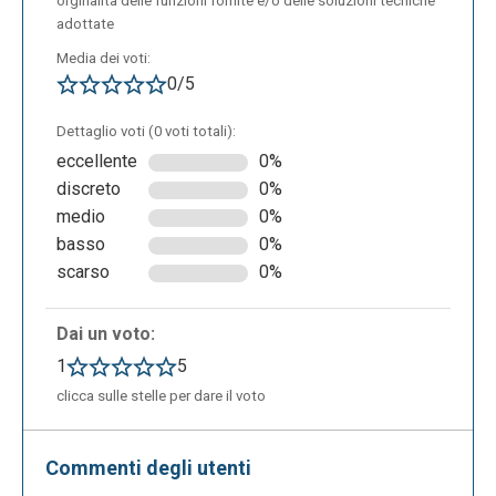
orginalità delle funzioni fornite e/o delle soluzioni tecniche
adottate
Media dei voti:
0/5
Dettaglio voti (0 voti totali):
eccellente
0%
discreto
0%
medio
0%
basso
0%
scarso
0%
Dai un voto:
1
5
clicca sulle stelle per dare il voto
Commenti degli utenti