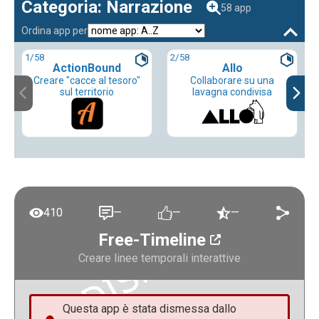
Categoria: Narrazione
58 app
Ordina app per
1
/58
2
/58
ActionBound
Allo
Creare "cacce al tesoro"
Collaborare su una
sul territorio
lavagna condivisa
410
—
—
—
Free-Timeline
Creare linee temporali interattive
Questa app è stata dismessa dallo