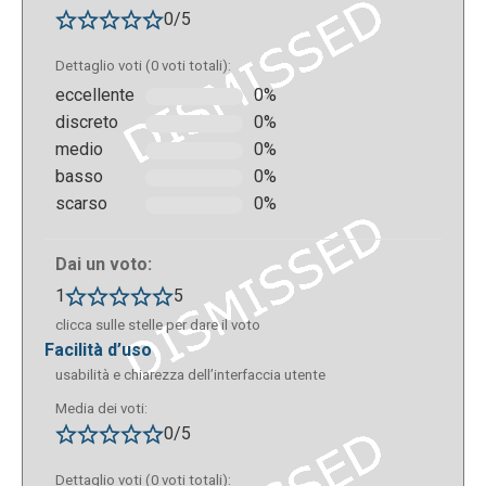
0/5
Dettaglio voti (0 voti totali):
eccellente
0%
discreto
0%
medio
0%
basso
0%
scarso
0%
Dai un voto:
1
5
clicca sulle stelle per dare il voto
facilità d’uso
usabilità e chiarezza dell’interfaccia utente
Media dei voti:
0/5
Dettaglio voti (0 voti totali):