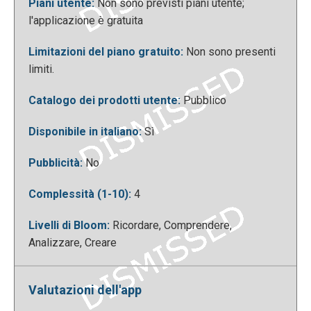
Piani utente:
Non sono previsti piani utente;
essere sempre reperibili su qualsiasi dispositivo
l'applicazione è gratuita
se si sceglie di effettuare l’iscrizione all’app,
tramite l’inserimento di dati personali quali indirizzo
Limitazioni del piano gratuito:
Non sono presenti
email e password. Free-timeline offre anche la
limiti.
possibilità di visualizzare e/o modificare le timeline
condivise dagli altri utenti. Le timeline condivise
Catalogo dei prodotti utente:
Pubblico
potranno essere modificate solo dagli utenti iscritti,
gli utenti senza un profilo potranno effettuare
Disponibile in italiano:
Sì
modifiche temporaneamente: una volta chiusa
l’applicazione il contenuto da loro inserito sarà
Pubblicità:
No
automaticamente eliminato.
Complessità (1-10):
4
Livelli di Bloom:
Ricordare, Comprendere,
Analizzare, Creare
Valutazioni dell'app