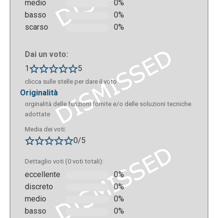
medio
0%
basso
0%
scarso
0%
Dai un voto:
1
5
clicca sulle stelle per dare il voto
originalità
orginalità delle funzioni fornite e/o delle soluzioni tecniche
adottate
Media dei voti:
0/5
Dettaglio voti (0 voti totali):
eccellente
0%
discreto
0%
medio
0%
basso
0%