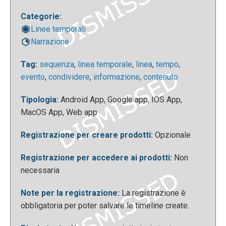
Categorie:
Linee temporali
Narrazione
Tag:
sequenza
,
linea temporale
,
linea
,
tempo
,
Il prodotto finito assomiglierà alla seguente
evento
,
condividere
,
informazione
,
contenuto
timeline:
Tipologia:
Android App, Google app, IOS App,
MacOS App, Web app
Registrazione per creare prodotti:
Opzionale
Registrazione per accedere ai prodotti:
Non
necessaria
Una volta completato il proprio progetto, la timeline
Note per la registrazione:
La registrazione è
resterà attiva e privata sul proprio dispositivo per
obbligatoria per poter salvare le timeline create.
una settimana. I propri progetti potranno invece