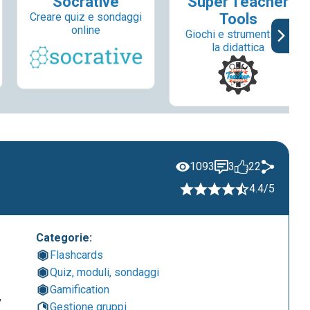
Socrative
Super Teacher
Creare quiz e sondaggi
Tools
online
Giochi e strumenti per
la didattica
1093
3
22
4.4/5
Categorie:
Flashcards
Quiz, moduli, sondaggi
Gamification
,
Gestione gruppi