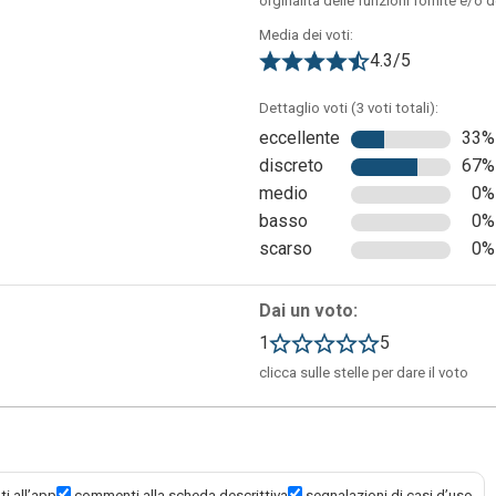
orginalità delle funzioni fornite e/o 
Media dei voti:
4.3/5
Dettaglio voti (3 voti totali):
eccellente
33%
discreto
67%
medio
0%
basso
0%
scarso
0%
reare i set. Sarà necessario attribuirgli un nome e un'eventuale
Dai un voto:
n le relative definizioni e sarà possibile crearlo e salvarlo nella
a propria classe o con altri utenti tramite URL.
1
5
clicca sulle stelle per dare il voto
i all’app
commenti alla scheda descrittiva
segnalazioni di casi d’uso