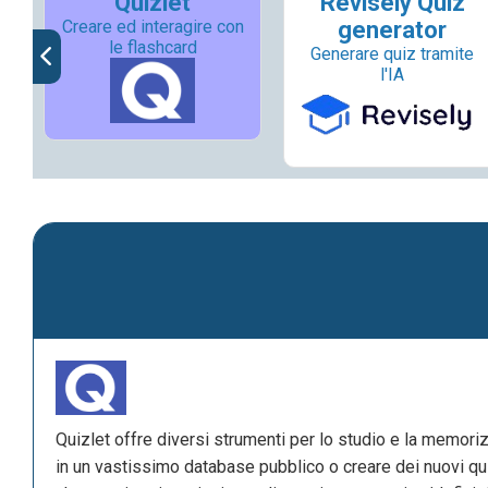
Quizlet
Revisely Quiz
i
Creare ed interagire con
generator
le flashcard
Generare quiz tramite
l'IA
Quizlet offre diversi strumenti per lo studio e la memoriz
in un vastissimo database pubblico o creare dei nuovi qui