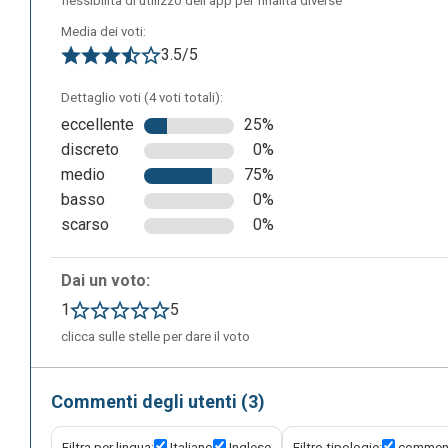
flessibilità di utilizzo dell’app per finalità diverse
Media dei voti:
3.5/5
Dettaglio voti (4 voti totali):
eccellente
25%
discreto
0%
medio
75%
basso
0%
scarso
0%
La seguente è la schermata di editing in cui è possibile c
Dai un voto:
descrizione. Dopodiché bisognerà inserire i vari termini co
propria dashboard. Si potrà decidere se condividerlo con l
1
5
clicca sulle stelle per dare il voto
Commenti degli utenti (3)
Filtra per lingua:
Italiano
Inglese
Filtro tipologie:
comment