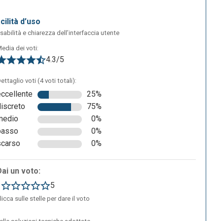
acilità d’uso
sabilità e chiarezza dell’interfaccia utente
edia dei voti:
4.3/5
ettaglio voti (4 voti totali):
re
eccellente
25%
discreto
75%
medio
0%
basso
0%
scarso
0%
Dai un voto:
1
5
licca sulle stelle per dare il voto