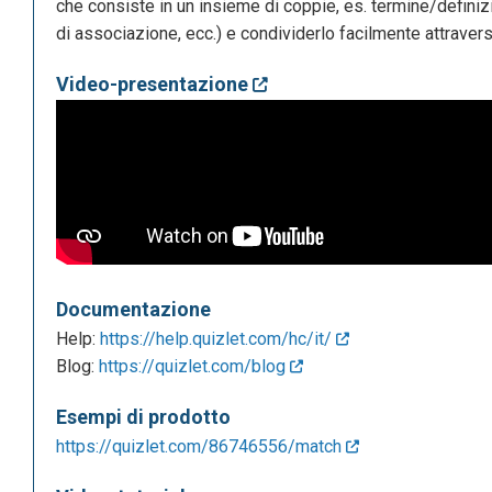
che consiste in un insieme di coppie, es. termine/definizio
di associazione, ecc.) e condividerlo facilmente attravers
Video-presentazione
Documentazione
Help:
https://help.quizlet.com/hc/it/
Blog:
https://quizlet.com/blog
Esempi di prodotto
https://quizlet.com/86746556/match