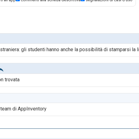
 straniera: gli studenti hanno anche la possibilità di stamparsi la l
on trovata
l team di AppInventory
 i set per imparare. Nel menù a destra si possono scegliere