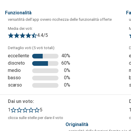
funzionalità
f
versatilità dell’app ovvero ricchezza delle funzionalità offerte
u
Media dei voti:
M
4.4/5
Dettaglio voti (5 voti totali):
D
e schermata che è la dashboard dell'app. Da qui si potrà procede
eccellente
40%
ei set da condividere con gli studenti.
discreto
60%
medio
0%
basso
0%
scarso
0%
Dai un voto:
1
5
clicca sulle stelle per dare il voto
c
originalità