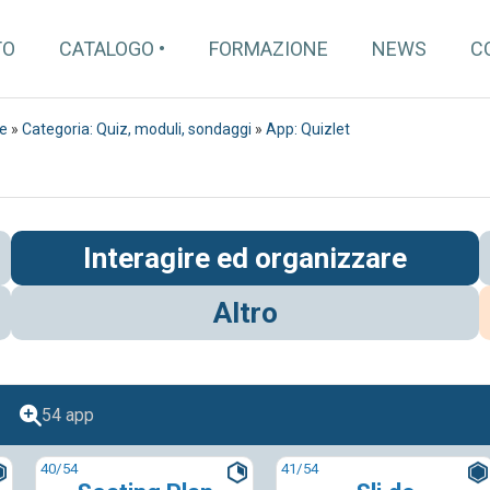
TO
CATALOGO
FORMAZIONE
NEWS
C
re
»
Categoria: Quiz, moduli, sondaggi
»
App: Quizlet
Interagire ed organizzare
Altro
54 app
40
/54
41
/54