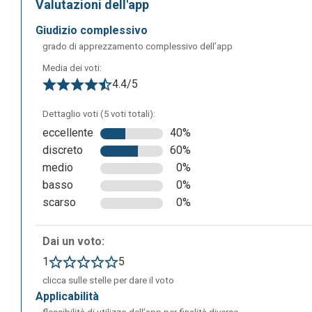
Valutazioni dell'app
giudizio complessivo
grado di apprezzamento complessivo dell’app
Media dei voti:
4.4/5
Dettaglio voti (5 voti totali):
Una volta effettuata la registrazione apparirà la seguent
eccellente
40%
con la creazione della propria classe o con la creazione d
discreto
60%
medio
0%
basso
0%
scarso
0%
Dai un voto:
1
5
clicca sulle stelle per dare il voto
applicabilità