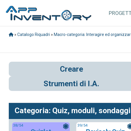
PROGET
»
Catalogo Riquadri
»
Macro-categoria: Interagire ed organizza
Creare
Strumenti di I.A.
Categoria: Quiz, moduli, sondaggi
38
/54
39
/54