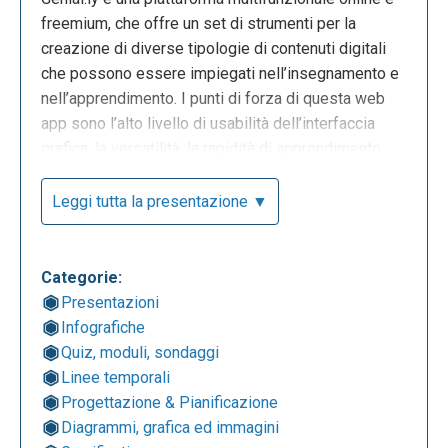
freemium, che offre un set di strumenti per la
creazione di diverse tipologie di contenuti digitali
che possono essere impiegati nell’insegnamento e
nell’apprendimento. I punti di forza di questa web
app sono l’alto livello di usabilità dell’interfaccia
grafica, la versatilità, la rapidità di apprendimento
delle principali procedure e operazioni, la semplicità
di utilizzo ed infine la semplicità con cui la si può
Leggi tutta la presentazione ▼
integrare nelle attività didattiche. La schermata
principale ci suggerisce la necessaria creazione di
un account per poter iniziare a creare un prodotto.
Categorie:
Presentazioni
Infografiche
Quiz, moduli, sondaggi
Linee temporali
Progettazione & Pianificazione
Diagrammi, grafica ed immagini