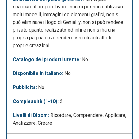
scaricare il proprio lavoro, non si possono utilizzare
molti modelli, immagini ed elementi grafici, non si
può eliminare il logo di Genial.ly, non si può rendere
privato quanto realizzato ed infine non si ha una
propria pagina dove rendere visibili agli altri le
proprie creazioni.
Una volta creato il proprio account, apparirà la
seguente schermata che è la dashboard
Catalogo dei prodotti utente:
No
dell’applicazione, in cui sarà possibile iniziare a
Disponibile in italiano:
No
creare la propria risorsa scegliendone la tipologia
tra quelle messe a disposizione da Genial.ly.
Pubblicità:
No
Complessità (1-10):
2
Livelli di Bloom:
Ricordare, Comprendere, Applicare,
Analizzare, Creare