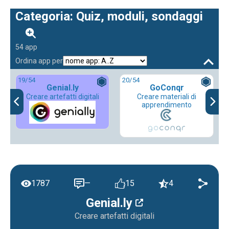
Categoria: Quiz, moduli, sondaggi
54 app
Ordina app per
19
/54
20
/54
Genial.ly
GoConqr
Creare artefatti digitali
Creare materiali di
apprendimento
1787
—
15
4
Genial.ly
Creare artefatti digitali