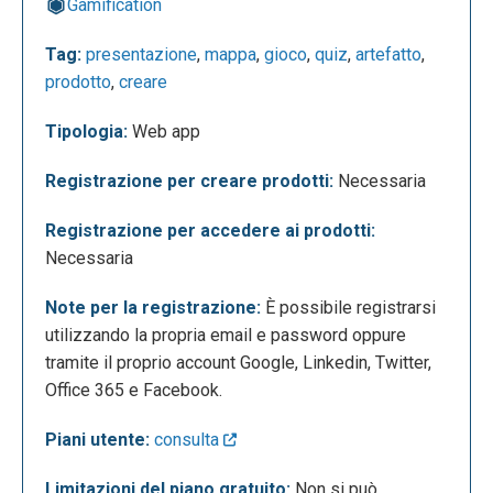
Gamification
Tag:
presentazione
,
mappa
,
gioco
,
quiz
,
artefatto
,
L’applicazione offre due principali tipologie di piani
prodotto
,
creare
di abbonamento: Education e Professional con 4
modalità di account. Per quanto riguarda il piano
Tipologia:
Web app
Education il primo account è totalmente gratuito, il
secondo chiamato “Student”, il terzo “Edu Pro” ed
Registrazione per creare prodotti:
Necessaria
infine l’ultimo “Master”. Mentre per l’abbonamento
Professional il primo è totalmente gratuito, il
Registrazione per accedere ai prodotti:
secondo chiamato “Pro”, il terzo “Master” ed infine
Necessaria
l’ultimo “Team”. Le principali differenze tra i vari
Note per la registrazione:
È possibile registrarsi
account consistono nella quantità di risorse e
utilizzando la propria email e password oppure
templates a disposizione, nella possibilità di
tramite il proprio account Google, Linkedin, Twitter,
importare file che si possono caricare all’interno
Office 365 e Facebook.
dell’applicazione e nella possibilità di
personalizzazione di elementi e prodotti.
Piani utente:
consulta
Limitazioni del piano gratuito:
Non si può