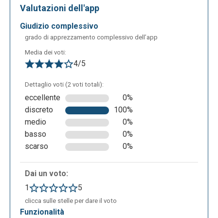
Valutazioni dell'app
Dopo aver scelto la tipologia si aprirà la seguente
giudizio complessivo
schermata in cui sono illustrati tutti i templates che
grado di apprezzamento complessivo dell’app
si possono utilizzare. Dopo aver scelto il template,
Media dei voti:
si può selezionare uno dei modelli predefiniti o
4/5
cominciare con un documento vuoto.
Dettaglio voti (2 voti totali):
eccellente
0%
discreto
100%
medio
0%
basso
0%
scarso
0%
Dai un voto:
Dopo aver scelto il modello più appropriato al
1
5
prodotto che si vuole creare, basta fornire un titolo e
clicca sulle stelle per dare il voto
editare o modificare il documento utilizzando il
funzionalità