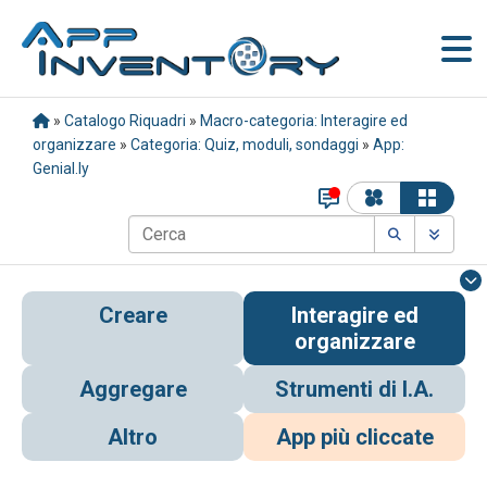
»
Catalogo Riquadri
»
Macro-categoria: Interagire ed
organizzare
»
Categoria: Quiz, moduli, sondaggi
»
App:
Genial.ly
Creare
Interagire ed
organizzare
Aggregare
Strumenti di I.A.
Altro
App più cliccate