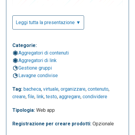
Leggi tutta la presentazione ▼
Categorie:
Aggregatori di contenuti
Aggregatori di link
La seguente è la dashboard di Digipad. Qui si
Gestione gruppi
possono creare i pad o importarli, visitare quelli
Lavagne condivise
degli altri utenti, vedere quelli condivisi o creare una
directory per organizzarli in base a categorie.
Tag:
bacheca
,
virtuale
,
organizzare
,
contenuto
,
creare
,
file
,
link
,
testo
,
aggregare
,
condividere
Tipologia:
Web app
Registrazione per creare prodotti:
Opzionale