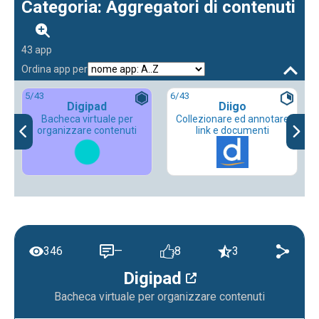
Categoria: Aggregatori di contenuti
43 app
Ordina app per
5
/43
6
/43
Digipad
Diigo
Bacheca virtuale per
Collezionare ed annotare
organizzare contenuti
link e documenti
346
—
8
3
Digipad
Bacheca virtuale per organizzare contenuti