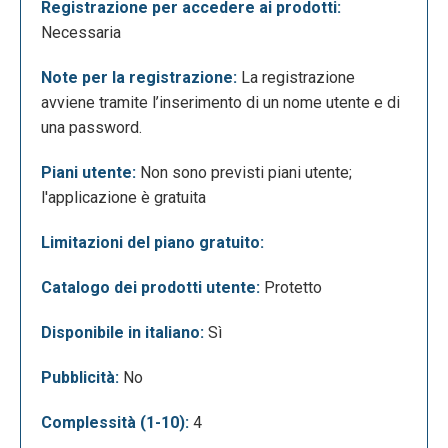
Registrazione per accedere ai prodotti:
Necessaria
Note per la registrazione:
La registrazione
La seguente è la schermata di editing dei pad. Qui è
avviene tramite l’inserimento di un nome utente e di
possibile creare le capsule di contenuti cliccando
una password.
sul tasto “+” in basso a destra. Ad ogni capsula si
Piani utente:
Non sono previsti piani utente;
può assegnare un titolo e un testo e si possono
l'applicazione è gratuita
inserire contenuti come file (Word, PDF, ecc),
registrazioni audio, link (es. Google Moduli, YouTube,
Limitazioni del piano gratuito:
Kahoot, Learning Apps, ecc), immagini o creare
documenti collaborativi con scrittura condivisa per
Catalogo dei prodotti utente:
Protetto
collaborare in tempo reale.
Disponibile in italiano:
Sì
Pubblicità:
No
Complessità (1-10):
4