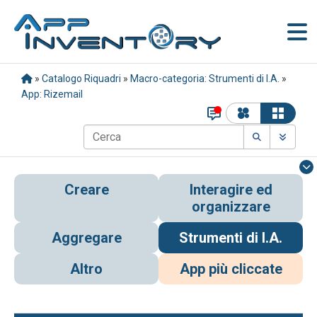
»
Catalogo Riquadri
»
Macro-categoria: Strumenti di I.A.
»
App: Rizemail
Creare
Interagire ed
organizzare
Aggregare
Strumenti di I.A.
Altro
App più cliccate