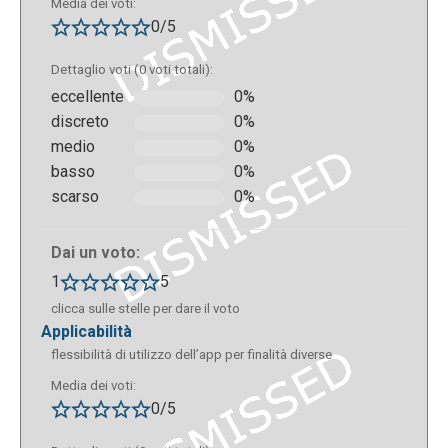
Media dei voti:
0/5
Dettaglio voti (0 voti totali):
eccellente
0%
discreto
0%
medio
0%
basso
0%
scarso
0%
Dai un voto:
1
5
clicca sulle stelle per dare il voto
applicabilità
flessibilità di utilizzo dell’app per finalità diverse
Media dei voti:
0/5