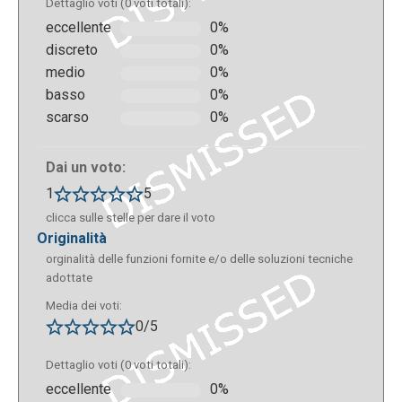
Dettaglio voti (0 voti totali):
eccellente
0%
discreto
0%
medio
0%
basso
0%
scarso
0%
Dai un voto:
1
5
clicca sulle stelle per dare il voto
originalità
orginalità delle funzioni fornite e/o delle soluzioni tecniche
adottate
Media dei voti:
0/5
Dettaglio voti (0 voti totali):
eccellente
0%