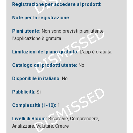
Registrazione per accedere ai prodotti:
Note per la registrazione:
Piani utente:
Non sono previsti piani utente;
Di seguito un esempio della risposta data da
l'applicazione è gratuita
RizeMail.
Limitazioni del piano gratuito:
L’app è gratuita.
Catalogo dei prodotti utente:
No
Disponibile in italiano:
No
Pubblicità:
Sì
Complessità (1-10):
1
Livelli di Bloom:
Ricordare, Comprendere,
Analizzare, Valutare, Creare
Rizemail può essere utilizzata In ambito didattico