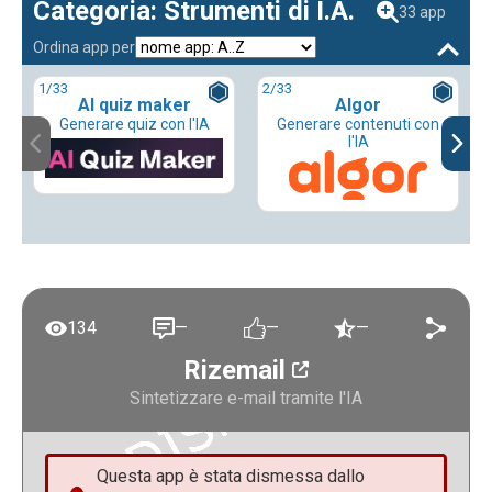
Categoria: Strumenti di I.A.
33 app
Ordina app per
1
/33
2
/33
AI quiz maker
Algor
Generare quiz con l'IA
Generare contenuti con
l'IA
134
—
—
—
Rizemail
Sintetizzare e-mail tramite l'IA
Questa app è stata dismessa dallo