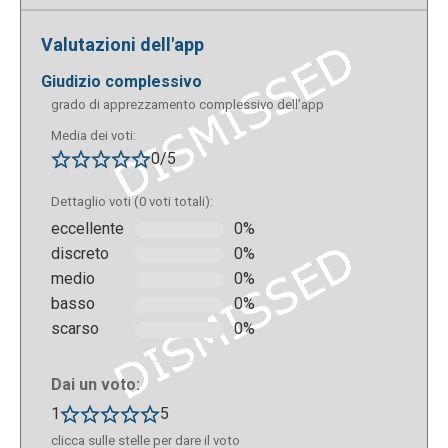
per: per estrarre i concetti chiave e le informazioni
Valutazioni dell'app
cruciali da lunghe e-mail contenenti materiali
didattici; aiutare gli studenti a organizzare e gestire
giudizio complessivo
le informazioni provenienti da varie fonti e
grado di apprezzamento complessivo dell’app
comunicazioni e-mail; sintetizzare le informazioni
Media dei voti:
chiave da comunicare agli studenti; riassumere i
0/5
punti salienti di una discussione via e-mail.
Dettaglio voti (0 voti totali):
eccellente
0%
discreto
0%
medio
0%
basso
0%
scarso
0%
Dai un voto:
1
5
clicca sulle stelle per dare il voto