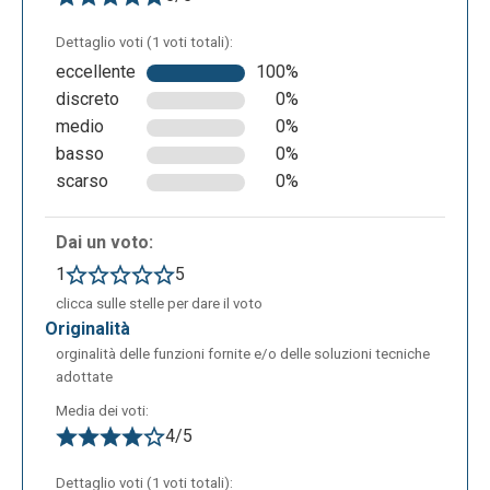
Dettaglio voti (1 voti totali):
eccellente
100%
SLIDE SET Cominciamo, per esempio, cliccando su
discreto
0%
“Slide Set”. Come si può vedere nell’interfaccia che
medio
0%
ci si presenta davanti, a sinistra è presente la
basso
0%
funzione per creare le slide, mentre alla sua destra
scarso
0%
(parte centrale) visualizzeremo le nostre slide
appena create.
Dai un voto:
1
5
clicca sulle stelle per dare il voto
originalità
orginalità delle funzioni fornite e/o delle soluzioni tecniche
adottate
Media dei voti:
Cliccando quindi a sinistra per creare le nostre slide,
4/5
ci si aprirà una finestra dove dovremo scegliere il
Dettaglio voti (1 voti totali):
nostro template: se composto solo da testo, solo