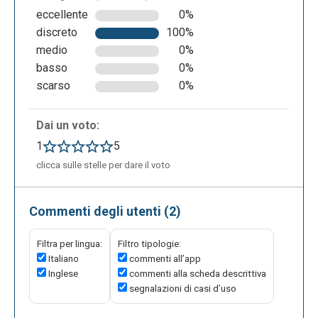
eccellente
0%
da media o da entrambi.
discreto
100%
medio
0%
basso
0%
scarso
0%
Dai un voto:
1
5
clicca sulle stelle per dare il voto
Selezionando per esempio “Text with media”, a
Commenti degli utenti (2)
sinistra aggiungeremo il nostro testo, mentre a
destra l’immagine che vogliamo abbinare al testo.
Filtra per lingua:
Filtro tipologie:
Compilata sia la parte relativa al testo che quella
Italiano
commenti all’app
riguardante l’immagine, cliccheremo su “Actions” (in
Inglese
commenti alla scheda descrittiva
alto a sinistra) per visualizzare la nostra anteprima e
segnalazioni di casi d’uso
questa sarà come si presenta (esempio) la nostra