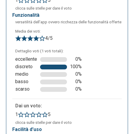
1
5
clicca sulle stelle per dare il voto
funzionalità
versatilità dell’app ovvero ricchezza delle funzionalità offerte
Media dei voti:
Avendo illustrate tutte le voci componenti la barra
4/5
laterale, adesso verrà analizzata la parte principale
Dettaglio voti (1 voti totali):
dell’applicazione, che può essere raggiunta
eccellente
0%
cliccando sul tasto “Create”. Si aprirà un menu a
discreto
100%
tendina contenente una serie di funzioni che l’app ci
medio
0%
mette a disposizione: SLIDE SET FLASH CARD
basso
0%
MIND MAP NOTE QUIZ FLOWCHART COURSE
scarso
0%
Dai un voto:
1
5
clicca sulle stelle per dare il voto
facilità d’uso