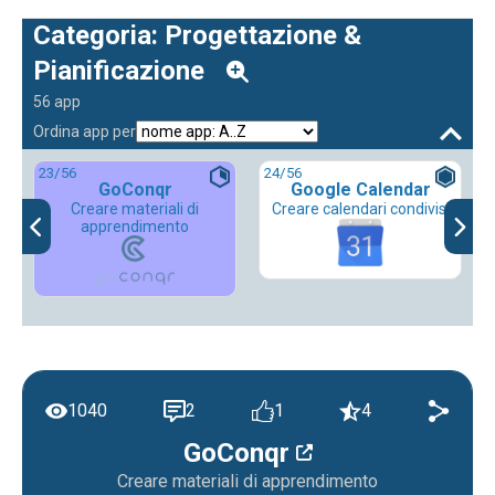
Categoria: Progettazione &
Pianificazione
56 app
Ordina app per
23
/56
24
/56
GoConqr
Google Calendar
Creare materiali di
Creare calendari condivisi
apprendimento
1040
2
1
4
GoConqr
Creare materiali di apprendimento