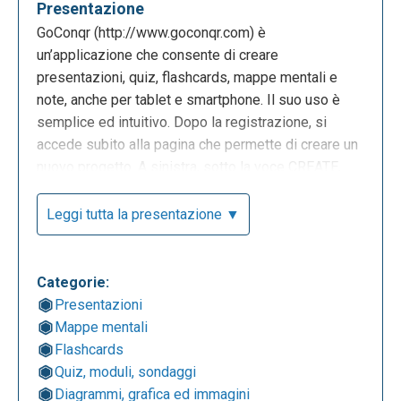
Presentazione
GoConqr (http://www.goconqr.com) è
un’applicazione che consente di creare
presentazioni, quiz, flashcards, mappe mentali e
note, anche per tablet e smartphone. Il suo uso è
semplice ed intuitivo. Dopo la registrazione, si
accede subito alla pagina che permette di creare un
nuovo progetto. A sinistra, sotto la voce CREATE,
che verrà analizzata in seguito, si trova una barra
con elencate una serie di voci: la sezione dedicata
Leggi tutta la presentazione ▼
al mio PROFILO PERSONALE (in questo caso si sta
analizzando il profilo personale di Lorenzo Spilotti);
My GoConqr SUBJECT, rappresenta la
Categorie:
visualizzazione dei miei contenuti raggruppati per
Presentazioni
categorie; COURSES, per la creazione di veri e
Mappe mentali
propri corsi indicando il nome della materia e la
Flashcards
relativa descrizione, così potremo inserire tutti i
Quiz, moduli, sondaggi
contenuti e lavori che riguardano la disciplina in
Diagrammi, grafica ed immagini