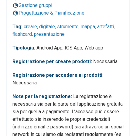
esame; GROUPS, per creare un nuovo gruppo, che
Gestione gruppi
può essere pubblico o privato, caratterizzandolo e
Progettazione & Pianificazione
invitando le persone a farne parte; DISCOVERY
Tag:
creare
,
digitale
,
strumento
,
mappa
,
artefatti
,
GROUPS, per cercare i gruppi all’interno della
flashcard
,
presentazione
comunità di GoConqr; MARKETPLACE SHOP, per
accedere a contenuti Premium a pagamento; MY
Tipologia:
Android App, IOS App, Web app
PURCHASES, dove vengono indicati tutti gli
eventuali acquisti che abbiamo effettuato se siamo
Registrazione per creare prodotti:
Necessaria
utenti premium; SUGGESTED CONTENT, dove
vengono indicati i contenuti consigliati; GoConqr Hub
Registrazione per accedere ai prodotti:
HELP & FAQ, dove vengono raggruppate tutte le
Necessaria
domande più frequenti per far fronte a degli
eventuali dubbi che potrebbero insorgere
Note per la registrazione:
La registrazione è
nell’utente; PLANS, dove sono indicati tutti i piani
necessaria sia per la parte dell’applicazione gratuita
tariffari per rendere migliore l’esperienza formativa;
sia per quella a pagamento. L’accesso può essere
Recently Viewed Resources Elenco di tutte le
effettuato sia inserendo le proprie credenziali
visualizzate di recente.
(indirizzo email e password) sia attraverso un social
network in cui siamo già registrati regolarmente (es.