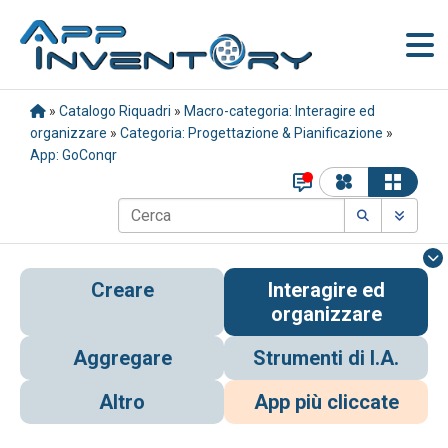
»
Catalogo Riquadri
»
Macro-categoria: Interagire ed
organizzare
»
Categoria: Progettazione & Pianificazione
»
App: GoConqr
Creare
Interagire ed
organizzare
Aggregare
Strumenti di I.A.
Altro
App più cliccate