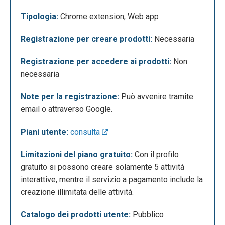
Tipologia:
Chrome extension, Web app
Ecco come si presenta la pagina contenente le
nostre attività già create.
Registrazione per creare prodotti:
Necessaria
Registrazione per accedere ai prodotti:
Non
necessaria
Note per la registrazione:
Può avvenire tramite
email o attraverso Google.
Piani utente:
consulta
Ecco come si presenta la pagina della community.
Limitazioni del piano gratuito:
Con il profilo
gratuito si possono creare solamente 5 attività
interattive, mentre il servizio a pagamento include la
creazione illimitata delle attività.
Catalogo dei prodotti utente:
Pubblico