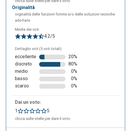
clicca sulle stelle per dare il voto
originalità
orginalità delle funzioni fornite e/o delle soluzioni tecniche
adottate
Media dei voti:
4.2/5
Dettaglio voti (5 voti totali):
eccellente
20%
discreto
80%
medio
0%
basso
0%
scarso
0%
Dai un voto:
1
5
clicca sulle stelle per dare il voto