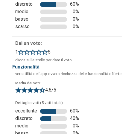
discreto
60%
medio
0%
basso
0%
scarso
0%
Dai un voto:
1
5
clicca sulle stelle per dare il voto
funzionalità
versatilità dell’app ovvero ricchezza delle funzionalità offerte
Media dei voti:
4.6/5
Dettaglio voti (5 voti totali):
eccellente
60%
discreto
40%
medio
0%
basso
0%