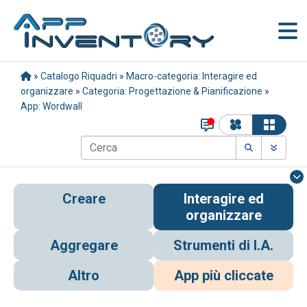
»
Catalogo Riquadri
»
Macro-categoria: Interagire ed
organizzare
»
Categoria: Progettazione & Pianificazione
»
App: Wordwall
Creare
Interagire ed
organizzare
Aggregare
Strumenti di I.A.
Altro
App più cliccate