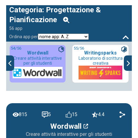
Categoria: Progettazione &
Pianificazione
56 app
Ordina app per
54
/56
55
/56
Wordwall
Writingsparks
Creare attività interattive
Laboratorio di scrittura
per gli studenti
creativa
815
5
15
4.4
Wordwall
Creare attività interattive per gli studenti