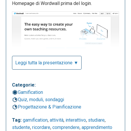
Homepage di Wordwall prima del login.
Leggi tutta la presentazione ▼
Questa è la pagina in cui possiamo scegliere la
tipologia di quiz/gioco da creare.
Categorie:
Gamification
Quiz, moduli, sondaggi
Progettazione & Pianificazione
Tag:
gamification
,
attività
,
interattivo
,
studiare
,
studente
,
ricordare
,
comprendere
,
apprendimento