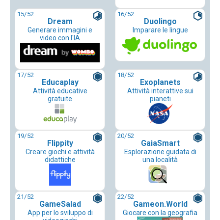
15
/52
16
/52
Dream
Duolingo
Generare immagini e
Imparare le lingue
video con l'IA
17
/52
18
/52
Educaplay
Exoplanets
Attività educative
Attività interattive sui
gratuite
pianeti
19
/52
20
/52
Flippity
GaiaSmart
Creare giochi e attività
Esplorazione guidata di
didattiche
una località
21
/52
22
/52
GameSalad
Gameon.World
App per lo sviluppo di
Giocare con la geografia