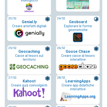
videogiochi
23
/52
24
/52
Genial.ly
Geoboard
Creare artefatti digitali
Esplorare le forme
geometriche
25
/52
26
/52
Geocaching
Goose Chase
Cacce al tesoro sul
Creare cacce al tesoro
territorio
interattive
27
/52
28
/52
Kahoot
LearningApps
Creare quiz coinvolgenti
Creare app didattiche
interattive