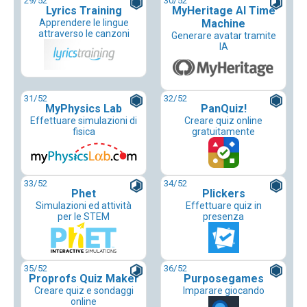
29
/52
30
/52
Lyrics Training
MyHeritage AI Time
Apprendere le lingue
Machine
attraverso le canzoni
Generare avatar tramite
IA
31
/52
32
/52
MyPhysics Lab
PanQuiz!
Effettuare simulazioni di
Creare quiz online
fisica
gratuitamente
33
/52
34
/52
Phet
Plickers
Simulazioni ed attività
Effettuare quiz in
per le STEM
presenza
35
/52
36
/52
Proprofs Quiz Maker
Purposegames
Creare quiz e sondaggi
Imparare giocando
online