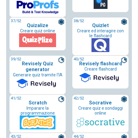
37
/52
38
/52
Quizalize
Quizlet
Creare quiz online
Creare ed interagire con
le flashcard
39
/52
40
/52
Revisely Quiz
Revisely flashcard
generator
Creare flashcard
Generare quiz tramite l'IA
41
/52
42
/52
Scratch
Socrative
Imparare la
Creare quiz e sondaggi
programmazione
online
43
/52
44
/52