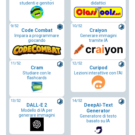
studenti e genitori
didattici
9
/52
10
/52
Code Combat
Craiyon
Impara a programmare
Generare immagini
giocando
tramite IA
11
/52
12
/52
Cram
Curipod
Studiare con le
Lezioni interattive con l’AI
flashcards
13
/52
14
/52
DALL-E 2
DeepAI-Text
Modello di IA per
Generator
generare immagini
Generatore di testo
basato su IA