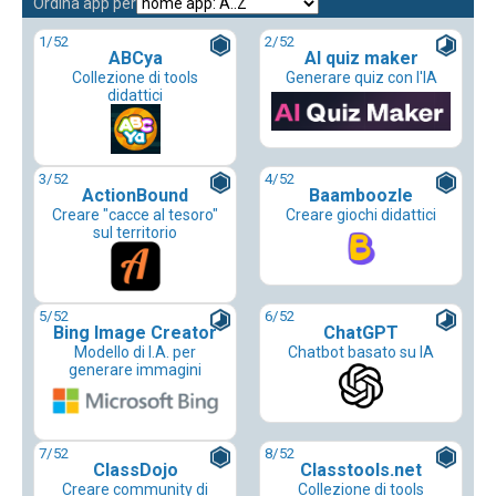
Ordina app per
1
/52
2
/52
ABCya
AI quiz maker
Collezione di tools
Generare quiz con l'IA
didattici
3
/52
4
/52
ActionBound
Baamboozle
Creare "cacce al tesoro"
Creare giochi didattici
sul territorio
5
/52
6
/52
Bing Image Creator
ChatGPT
Modello di I.A. per
Chatbot basato su IA
generare immagini
7
/52
8
/52
ClassDojo
Classtools.net
Creare community di
Collezione di tools