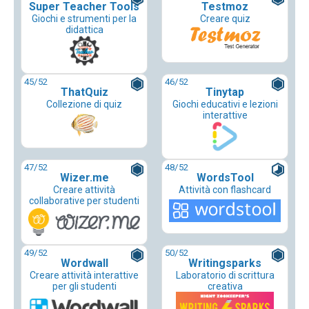
Super Teacher Tools
Testmoz
Giochi e strumenti per la
Creare quiz
didattica
45
/52
46
/52
ThatQuiz
Tinytap
Collezione di quiz
Giochi educativi e lezioni
interattive
47
/52
48
/52
Wizer.me
WordsTool
Creare attività
Attività con flashcard
collaborative per studenti
49
/52
50
/52
Wordwall
Writingsparks
Creare attività interattive
Laboratorio di scrittura
per gli studenti
creativa