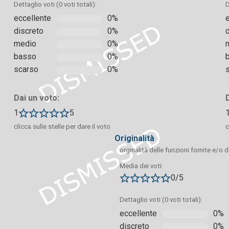
Dettaglio voti (0 voti totali):
D
eccellente
0%
discreto
0%
medio
0%
basso
0%
scarso
0%
Dai un voto:
1
5
clicca sulle stelle per dare il voto
c
originalità
orginalità delle funzioni fornite e/o 
Media dei voti:
0/5
Dettaglio voti (0 voti totali):
ll’America:
eccellente
0%
discreto
0%