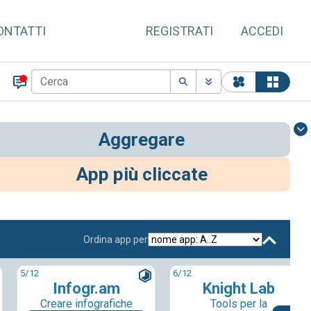
ONTATTI
REGISTRATI
ACCEDI
Aggregare
App più cliccate
Ordina app per
5
/12
6
/12
Infogr.am
Knight Lab
Creare infografiche
Tools per la