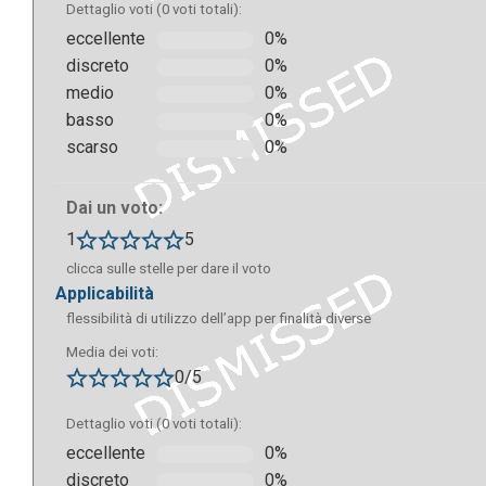
Dettaglio voti (0 voti totali):
eccellente
0%
discreto
0%
medio
0%
basso
0%
scarso
0%
Dai un voto:
1
5
clicca sulle stelle per dare il voto
applicabilità
flessibilità di utilizzo dell’app per finalità diverse
Media dei voti:
0/5
Dettaglio voti (0 voti totali):
Esempio di quiz sulla posizione degli stati appartenenti a
eccellente
0%
discreto
0%