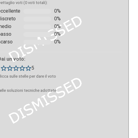
ettaglio voti (0 voti totali):
eccellente
0%
discreto
0%
medio
0%
basso
0%
scarso
0%
Dai un voto:
1
5
licca sulle stelle per dare il voto
delle soluzioni tecniche adottate