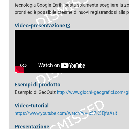
tecnologia Google Earth, basta solamente scegliere la zon
pronti ed è possibile crearne di nuovi registrandosi alla p
Video-presentazione
Esempi di prodotto
Esempio di GeoQuiz
http://www.giochi-geografici.com/gi
Video-tutorial
https://www.youtube.com/watch?v=-x57K5EjfsA
Presentazione