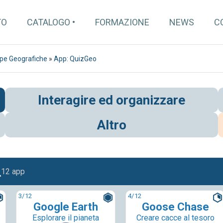
TO
CATALOGO
FORMAZIONE
NEWS
C
pe Geografiche
»
App: QuizGeo
Interagire ed organizzare
Altro
12 app
3
/12
4
/12
Google Earth
Goose Chase
Esplorare il pianeta
Creare cacce al tesoro