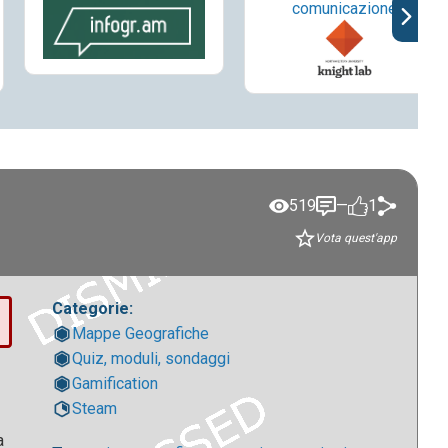
comunicazione
519
—
1
Vota quest'app
Categorie:
Mappe Geografiche
Quiz, moduli, sondaggi
Gamification
Steam
a