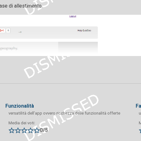
fase di allestimento
funzionalità
f
versatilità dell’app ovvero ricchezza delle funzionalità offerte
u
Media dei voti:
M
0/5