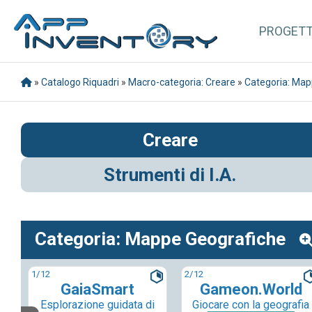
PROGET
»
Catalogo Riquadri
»
Macro-categoria: Creare
»
Categoria: Map
Creare
Strumenti di I.A.
Categoria: Mappe Geografiche
1
/12
2
/12
GaiaSmart
Gameon.World
Esplorazione guidata di
Giocare con la geografia