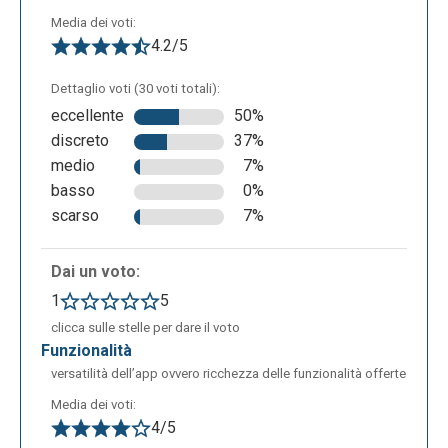
Una volta completato si potranno aggiungere, dal
Media dei voti:
menù a sinistra, altre slides personalizzate oppure
4.2/5
attingere dalla "question bank" per inserire domande
già preimpostate. Cliccando in alto a sinistra su
Dettaglio voti (30 voti totali):
"enter Kahoot title" bisognerà inserire una serie di
eccellente
50%
impostazioni come il titolo, la descrizione, la lingua,
discreto
37%
la visibilità, ecc. Una volta completato sarà possibile
medio
7%
salvare il quiz o condividerlo con altri utenti.
basso
0%
scarso
7%
Dai un voto:
1
5
clicca sulle stelle per dare il voto
funzionalità
versatilità dell’app ovvero ricchezza delle funzionalità offerte
Media dei voti:
4/5
Per sottoporre gli studenti al quiz basterà tornare