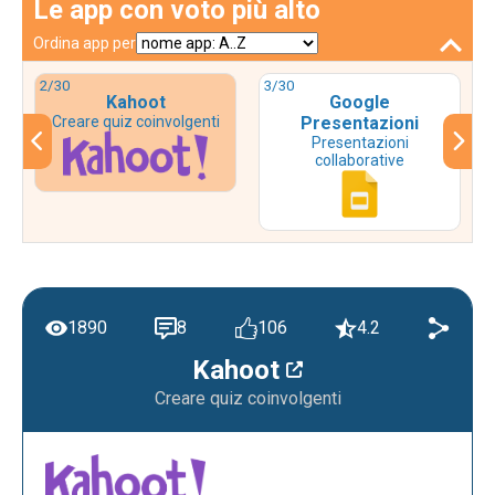
Le app con voto più alto
Ordina app per
2
/30
3
/30
Kahoot
Google
Creare quiz coinvolgenti
Presentazioni
Presentazioni
collaborative
1890
8
106
4.2
Kahoot
Creare quiz coinvolgenti