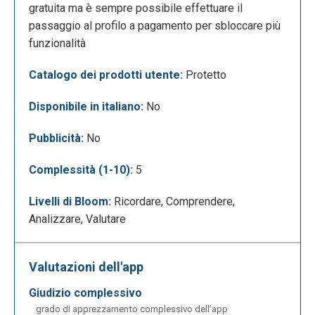
presentazione su come funziona Kahoot, creare
gratuita ma è sempre possibile effettuare il
quiz e creare o gestire gruppi. Per creare un nuovo
passaggio al profilo a pagamento per sbloccare più
quiz basterà cliccare su "create".
funzionalità
Catalogo dei prodotti utente:
Protetto
Disponibile in italiano:
No
Pubblicità:
No
Complessità (1-10):
5
Livelli di Bloom:
Ricordare, Comprendere,
Analizzare, Valutare
Si aprirà la seguente schermata di editing. A questo
punto si potrà procedere all'inserimento della
domanda e delle risposte, stabilire un tempo
Valutazioni dell'app
massimo per rispondere, dei punti per ciascuna
giudizio complessivo
domanda, allegare un'immagine o un link di YouTube.
grado di apprezzamento complessivo dell’app