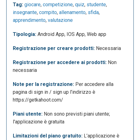
Apparirà la seguente schermata che è la schermata
Tag:
giocare
,
competizione
,
quiz
,
studente
,
home dell'app. Per iniziare a usare Kahoot sarà
insegnante
,
compito
,
allenamento
,
sfida
,
necessario registrarsi o effettuare il login. Sarà
apprendimento
,
valutazione
possibile registrarsi scegliendo tra quattro account:
Tipologia:
Android App, IOS App, Web app
insegnante, studente, personale e professionale.
Registrazione per creare prodotti:
Necessaria
Registrazione per accedere ai prodotti:
Non
necessaria
Note per la registrazione:
Per accedere alla
pagina di sign in / sign up l’indirizzo è
https://getkahoot.com/
Piani utente:
Non sono previsti piani utente;
Una volta effettuata la registrazione apparirà la
l'applicazione è gratuita
seguente schermata che è la dashboard dell'app. A
questo punto sarà possibile vedere una
Limitazioni del piano gratuito:
L’applicazione è