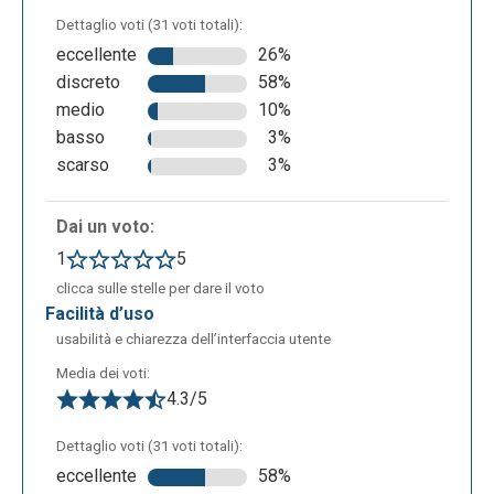
alla dashboard, cliccare su "host Kahoot", scegliere
Dettaglio voti (31 voti totali):
quale quiz somministrare tra quelli creati e decidere
eccellente
26%
se somministrarlo a una classe virtuale o a singoli
discreto
58%
utenti. Dopodiché verrà elaborato il pin da distribuire
medio
10%
agli utenti in modo che possano svolgere il compito.
basso
3%
scarso
3%
Dai un voto:
1
5
clicca sulle stelle per dare il voto
facilità d’uso
usabilità e chiarezza dell’interfaccia utente
Media dei voti:
4.3/5
Dettaglio voti (31 voti totali):
eccellente
58%