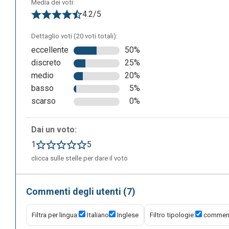
Media dei voti:
4.2/5
Dettaglio voti (20 voti totali):
eccellente
50%
discreto
25%
Il trattino verde indica che, oltre a noi, un altro utente 
medio
20%
caratteristica molto interessante è la possibilità di inse
basso
5%
associato, attraverso i quali aprire delle piccole discus
scarso
0%
potrà rispondere (sarà notificato l’autore del commento p
dalla pagina (è sempre possibile accedervi e riaprirli attr
Dai un voto:
arricchire il foglio di testo inserendo immagini, grafici 
1
5
clicca sulle stelle per dare il voto
Commenti degli utenti (7)
Filtra per lingua:
Italiano
Inglese
Filtro tipologie:
comment