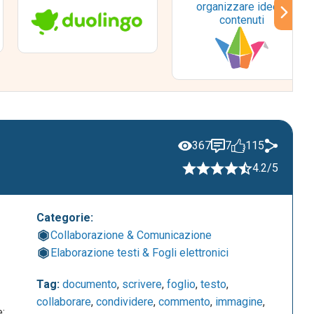
organizzare idee e
contenuti
367
7
115
4.2/5
Categorie:
Collaborazione & Comunicazione
Elaborazione testi & Fogli elettronici
Tag:
documento
,
scrivere
,
foglio
,
testo
,
collaborare
,
condividere
,
commento
,
immagine
,
e;