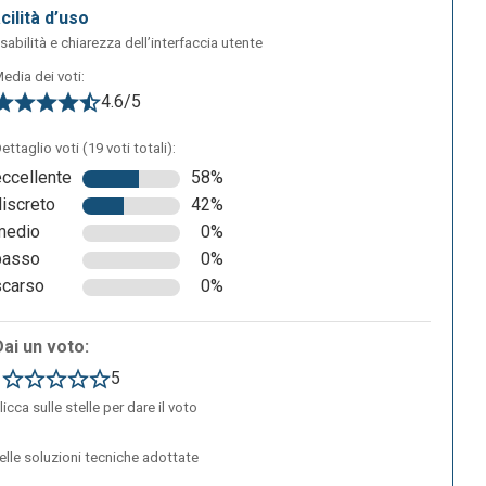
acilità d’uso
sabilità e chiarezza dell’interfaccia utente
edia dei voti:
4.6/5
e
ettaglio voti (19 voti totali):
eccellente
58%
discreto
42%
medio
0%
basso
0%
scarso
0%
Dai un voto:
1
5
licca sulle stelle per dare il voto
delle soluzioni tecniche adottate