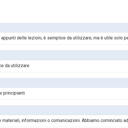
punti delle lezioni, è semplice da utilizzare, ma è utile solo pe
ce da utilizzare
aticamente sui server di Google e comparirà nella pagina inizial
 principianti
teriali, informazioni o comunicazioni. Abbiamo cominciato ad u