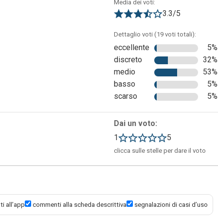
Media dei voti:
3.3/5
Dettaglio voti (19 voti totali):
eccellente
5%
discreto
32%
sta lavorando in tempo reale sullo stesso documento. Una
medio
53%
rire dei commenti contestuali, che appariranno a destra del testo
basso
5%
sioni prima di apportare modifiche al documento. Ai commenti si
scarso
5%
recedente) e, quando opportuno, “risolverli” per farli scomparire
averso il tasto “Commenti” in alto a destra). Inoltre è possibile
Dai un voto:
e tabelle che andranno ad implementare il contenuto della pagina.
1
5
clicca sulle stelle per dare il voto
i all’app
commenti alla scheda descrittiva
segnalazioni di casi d’uso