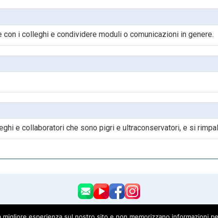
con i colleghi e condividere moduli o comunicazioni in genere.
ghi e collaboratori che sono pigri e ultraconservatori, e si rimpall
Rete e di vedere la cronologia delle modifiche con la possibilit
 migliore esperienza sul nostro sito e non memorizzano informazioni per