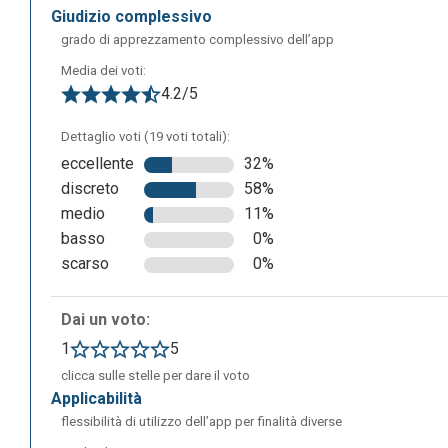
giudizio complessivo
grado di apprezzamento complessivo dell’app
Media dei voti:
4.2/5
Lo spazio bianco centrale rappresenta il foglio su cui è 
può rinominare il documento; mentre l’icona blu in alto a
Dettaglio voti (19 voti totali):
custoditi tutti i documenti creati. Attraverso la barra del 
eccellente
32%
pagina, ad esempio stampando il documento o inserendo im
discreto
58%
permette invece di modificare le caratteristiche del conte
medio
11%
allineamento.
basso
0%
scarso
0%
Dai un voto:
1
5
clicca sulle stelle per dare il voto
applicabilità
flessibilità di utilizzo dell’app per finalità diverse