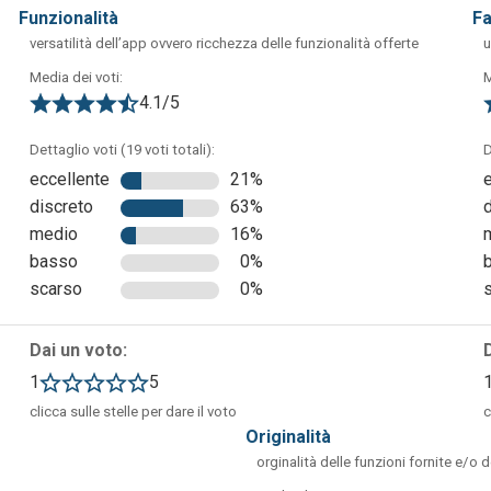
funzionalità
f
versatilità dell’app ovvero ricchezza delle funzionalità offerte
u
Media dei voti:
M
4.1/5
possibile scrivere. Cliccando su “Documento senza titolo” l’utent
 sinistra permette di tornare alla Home di Documenti, dove sono
Dettaglio voti (19 voti totali):
D
menù visibile in alto è possibile gestire le impostazioni della
eccellente
21%
magini, tabelle e grafici. La barra degli strumenti sottostante
discreto
63%
nuto della pagina, come caratteri, dimensioni, colori, font ed
medio
16%
basso
0%
scarso
0%
Dai un voto:
1
5
clicca sulle stelle per dare il voto
c
originalità
orginalità delle funzioni fornite e/o 