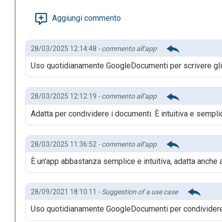
Aggiungi commento
28/03/2025 12:14:48
- commento all’app
Uso quotidianamente GoogleDocumenti per scrivere gli ap
28/03/2025 12:12:19
- commento all’app
Adatta per condividere i documenti. È intuitiva e sempli
Una volta completato il documento, esso si salverà autom
28/03/2025 11:36:52
- commento all’app
di Google Documenti.
È un'app abbastanza semplice e intuitiva, adatta anche ai
28/09/2021 18:10:11
- Suggestion of a use case
Uso quotidianamente GoogleDocumenti per condividere ma