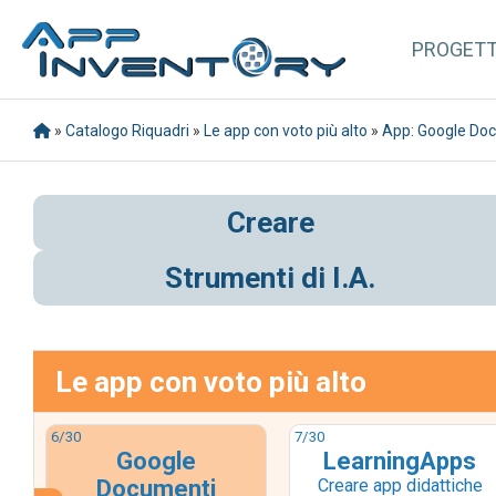
PROGET
»
Catalogo Riquadri
»
Le app con voto più alto
»
App: Google Do
Creare
Strumenti di I.A.
Le app con voto più alto
6
/30
7
/30
Google
LearningApps
Documenti
Creare app didattiche