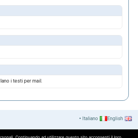
ano i testi per mail.
Italiano
English
à
sonali. Continuando ad utilizzare questo sito acconsenti il loro