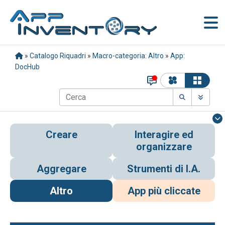
»
Catalogo Riquadri
»
Macro-categoria: Altro
»
App:
DocHub
Creare
Interagire ed
organizzare
Aggregare
Strumenti di I.A.
Altro
App più cliccate