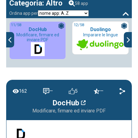
Categoria: Altro
58 app
Ordina app per
11
/58
12
/58
DocHub
Duolingo
Modificare, firmare ed
Imparare le lingue
inviare PDF
162
—
5
—
DocHub
Modificare, firmare ed inviare PDF