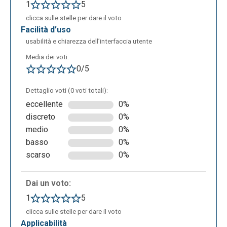
1
5
clicca sulle stelle per dare il voto
facilità d’uso
usabilità e chiarezza dell’interfaccia utente
Media dei voti:
0/5
Dettaglio voti (0 voti totali):
eccellente
0%
discreto
0%
medio
0%
basso
0%
scarso
0%
Dai un voto:
1
5
clicca sulle stelle per dare il voto
applicabilità