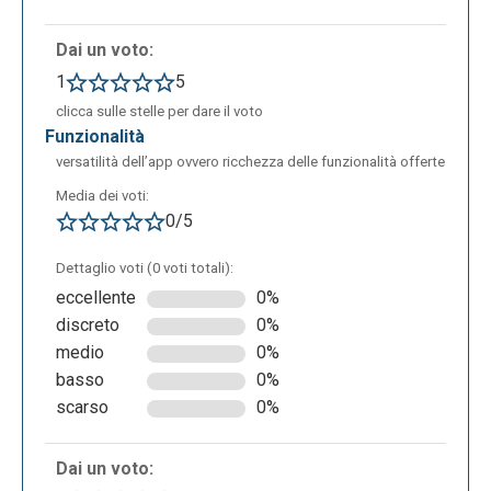
Dai un voto:
1
5
clicca sulle stelle per dare il voto
funzionalità
versatilità dell’app ovvero ricchezza delle funzionalità offerte
Media dei voti:
0/5
L’editor consente di aggiungere elementi grafici alla
pagina, annotazioni, campi compilabili, firme e
Dettaglio voti (0 voti totali):
permette all’utente di inviare il documento ad altri
eccellente
0%
utenti per una loro compilazione.
discreto
0%
medio
0%
basso
0%
scarso
0%
Dai un voto: