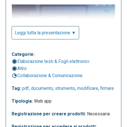
Leggi tutta la presentazione ▼
Categorie:
L’applicazione prevede un profilo gratuito o a
Elaborazione testi & Fogli elettronici
pagamento con maggiori funzionalità.
Altro
Collaborazione & Comunicazione
Tag:
pdf
,
documento
,
strumento
,
modificare
,
firmare
Tipologia:
Web app
Registrazione per creare prodotti:
Necessaria
Registrazione per accedere ai prodotti: