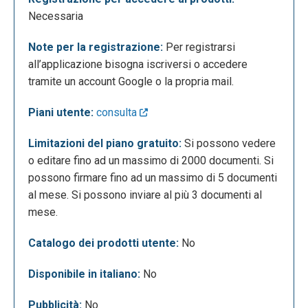
Per poter usare l’app è obbligatorio iscriversi all’app
Necessaria
utilizzando un indirizzo email oppure attraverso un
proprio account Google o Dropbox.
Note per la registrazione:
Per registrarsi
all’applicazione bisogna iscriversi o accedere
tramite un account Google o la propria mail.
Piani utente:
consulta
Limitazioni del piano gratuito:
Si possono vedere
o editare fino ad un massimo di 2000 documenti. Si
possono firmare fino ad un massimo di 5 documenti
al mese. Si possono inviare al più 3 documenti al
Una volta iscritti l’app permette di caricare
mese.
documenti in pdf così da potervi accedere
successivamente in maniera semplice e veloce.
Catalogo dei prodotti utente:
No
Disponibile in italiano:
No
Pubblicità:
No