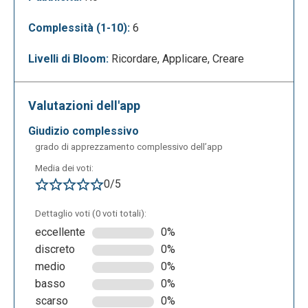
Complessità (1-10):
6
Livelli di Bloom:
Ricordare, Applicare, Creare
Si può decidere se creare un nuovo pdf oppure
caricarlo dal computer, Dropbox o da Google Drive.
Valutazioni dell'app
giudizio complessivo
grado di apprezzamento complessivo dell’app
Media dei voti:
0/5
Dettaglio voti (0 voti totali):
eccellente
0%
discreto
0%
Infine, una volta aggiunto il pdf è possibile
medio
0%
modificarlo direttamente tramite l’app evidenziando
basso
0%
le parti più importanti o aggiungendo nuovi
scarso
0%
informazioni.