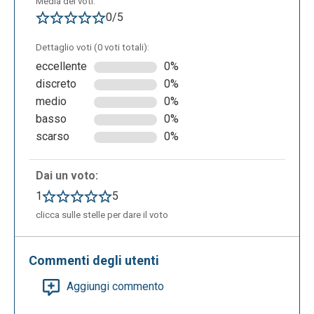
Media dei voti:
0/5
Dettaglio voti (0 voti totali):
eccellente
0%
discreto
0%
medio
0%
basso
0%
scarso
0%
Dai un voto:
1
5
clicca sulle stelle per dare il voto
Commenti degli utenti
Aggiungi commento