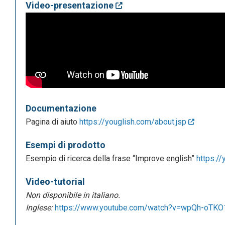
Video-presentazione
Documentazione
Pagina di aiuto
https://youglish.com/about.jsp
Esempi di prodotto
Esempio di ricerca della frase “Improve english”
https:/
Video-tutorial
Non disponibile in italiano.
Inglese:
https://www.youtube.com/watch?v=wpQh-oTK