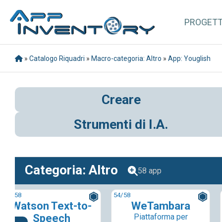
PROGET
»
Catalogo Riquadri
»
Macro-categoria: Altro
»
App: Youglish
Creare
Strumenti di I.A.
Categoria: Altro
58 app
53
/58
54
/58
Watson Text-to-
WeTambara
Speech
Piattaforma per