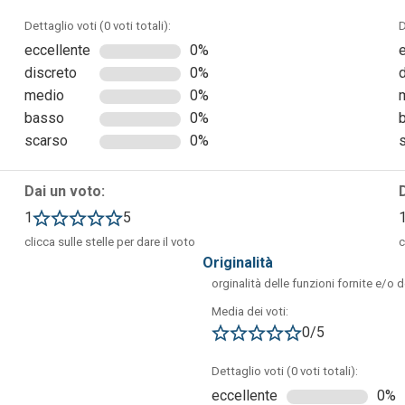
Dettaglio voti (0 voti totali):
D
eccellente
0%
discreto
0%
ultati: 1 su 118603.
medio
0%
basso
0%
scarso
0%
Dai un voto:
1
5
clicca sulle stelle per dare il voto
c
originalità
orginalità delle funzioni fornite e/o 
Media dei voti:
0/5
Dettaglio voti (0 voti totali):
eccellente
0%