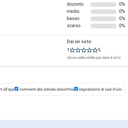
discreto
0%
medio
0%
basso
0%
scarso
0%
pettivi sottotitoli (in inglese), che ci aiutano a comprendere
Dai un voto:
onunciata la parola alla quale siamo interessati, essa viene
1
5
iata la parola “God”:
clicca sulle stelle per dare il voto
i all’app
commenti alla scheda descrittiva
segnalazioni di casi d’uso