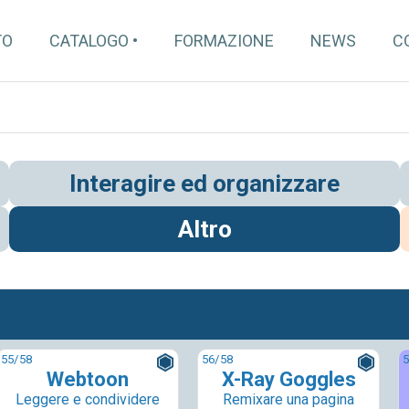
TO
CATALOGO
FORMAZIONE
NEWS
C
Interagire ed organizzare
Altro
55
/58
56
/58
5
Webtoon
X-Ray Goggles
Leggere e condividere
Remixare una pagina