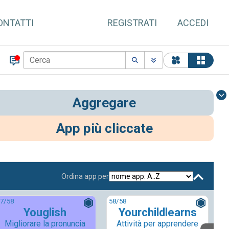
ONTATTI
REGISTRATI
ACCEDI
Aggregare
App più cliccate
Ordina app per
7
/58
58
/58
Youglish
Yourchildlearns
Migliorare la pronuncia
Attività per apprendere