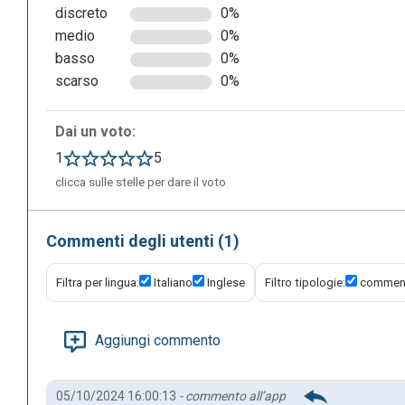
discreto
0%
medio
0%
basso
0%
scarso
0%
I video offerti dall’applicazione sono accompagnati dai ris
Dai un voto:
meglio di cosa parlano. Ogni volta che nel video viene pr
1
5
evidenziata nei sottotitoli. In questo caso è stata evidenz
clicca sulle stelle per dare il voto
Commenti degli utenti (1)
Filtra per lingua:
Italiano
Inglese
Filtro tipologie:
comment
Aggiungi commento
05/10/2024 16:00:13
- commento all’app