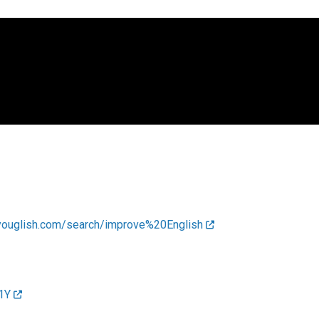
/youglish.com/search/improve%20English
O1Y