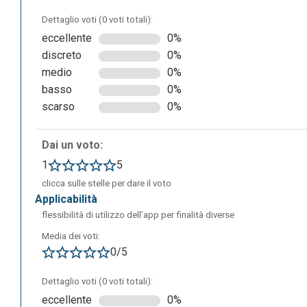
Dettaglio voti (0 voti totali):
eccellente
0%
discreto
0%
Proviamo a fare una ricerca inserendo la parola “God”. Ris
medio
0%
basso
0%
scarso
0%
Dai un voto:
1
5
clicca sulle stelle per dare il voto
applicabilità
flessibilità di utilizzo dell’app per finalità diverse
Media dei voti:
0/5
Dettaglio voti (0 voti totali):
eccellente
0%