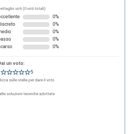
ettaglio voti (0 voti totali):
eccellente
0%
discreto
0%
medio
0%
basso
0%
scarso
0%
Dai un voto:
1
5
licca sulle stelle per dare il voto
delle soluzioni tecniche adottate