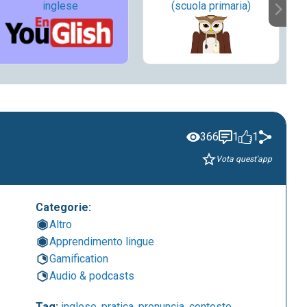
inglese
(scuola primaria)
366
1
1
Vota quest'app
Categorie:
Altro
Apprendimento lingue
Gamification
Audio & podcasts
Tag:
inglese
,
pratica
,
pronuncia
,
contesto
,