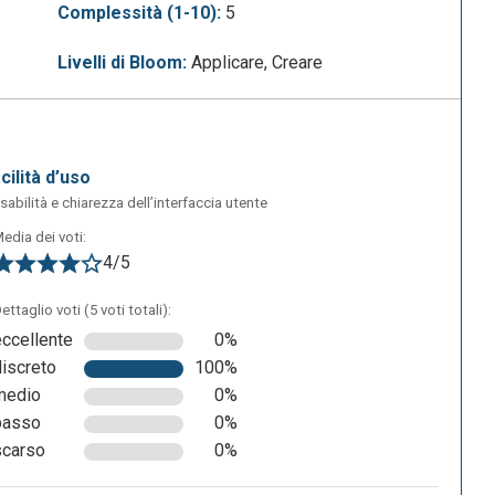
Complessità (1-10):
5
Livelli di Bloom:
Applicare, Creare
acilità d’uso
sabilità e chiarezza dell’interfaccia utente
edia dei voti:
4/5
ettaglio voti (5 voti totali):
eccellente
0%
discreto
100%
ti
medio
0%
i”
basso
0%
à
scarso
0%