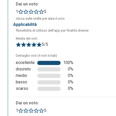
navigazione, la creazione di nuovi server e l'elenco di quelli
Dai un voto:
1
5
clicca sulle stelle per dare il voto
applicabilità
flessibilità di utilizzo dell’app per finalità diverse
Media dei voti:
5/5
Dettaglio voti (4 voti totali):
eccellente
100%
discreto
0%
medio
0%
basso
0%
scarso
0%
Dai un voto:
1
5