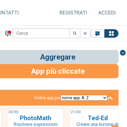
ONTATTI
REGISTRATI
ACCEDI
Aggregare
App più cliccate
Ordina app per
20
/30
21
/30
PhotoMath
Ted-Ed
Risolvere espressioni
Creare una lezione da