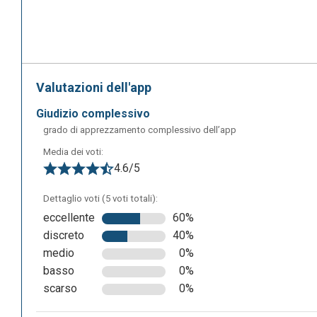
Valutazioni dell'app
giudizio complessivo
grado di apprezzamento complessivo dell’app
Media dei voti:
4.6/5
Dettaglio voti (5 voti totali):
eccellente
60%
discreto
40%
La seguente è la dashboard del proprio account, dove è poss
medio
0%
di attività. Tramite il tasto “Aggiungi amico” è possibile 
basso
0%
è possibile visualizzare le chat private con singoli utent
scarso
0%
in tempo reale degli amici online. La colonna all’estrema 