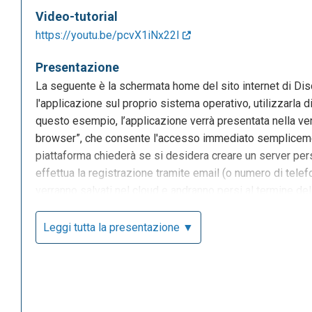
Video-tutorial
https://youtu.be/pcvX1iNx22I
Presentazione
La seguente è la schermata home del sito internet di Dis
l'applicazione sul proprio sistema operativo, utilizzarla d
questo esempio, l’applicazione verrà presentata nella ver
browser”, che consente l'accesso immediato semplicemen
piattaforma chiederà se si desidera creare un server pers
effettua la registrazione tramite email (o numero di telefo
verranno salvati nel cloud e andranno persi al termine de
Leggi tutta la presentazione ▼