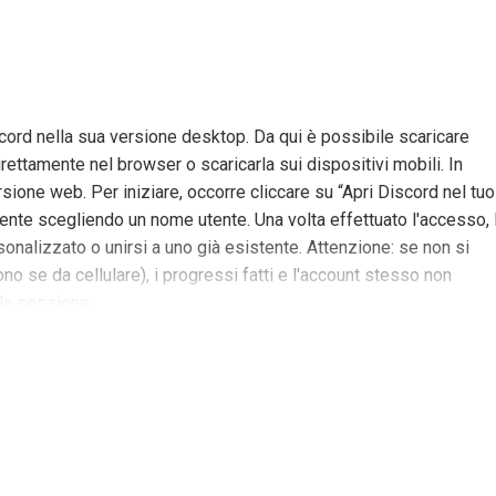
cord nella sua versione desktop. Da qui è possibile scaricare
irettamente nel browser o scaricarla sui dispositivi mobili. In
sione web. Per iniziare, occorre cliccare su “Apri Discord nel tuo
te scegliendo un nome utente. Una volta effettuato l'accesso, 
onalizzato o unirsi a uno già esistente. Attenzione: se non si
no se da cellulare), i progressi fatti e l'account stesso non
lla sessione.