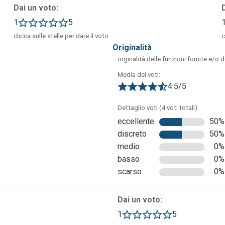
 a cui si è già iscritti.
Dai un voto:
1
5
clicca sulle stelle per dare il voto
c
originalità
orginalità delle funzioni fornite e/o 
Media dei voti:
4.5/5
Dettaglio voti (4 voti totali):
eccellente
50%
discreto
50%
medio
0%
basso
0%
scarso
0%
Dai un voto:
1
5