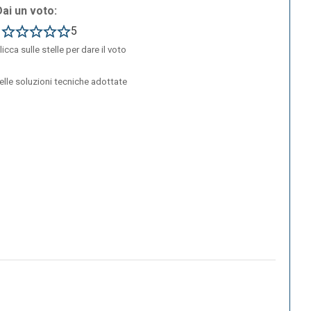
Dai un voto:
1
5
licca sulle stelle per dare il voto
delle soluzioni tecniche adottate