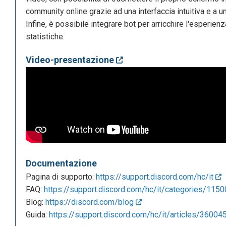
community online grazie ad una interfaccia intuitiva e a u
Infine, è possibile integrare bot per arricchire l'esperie
statistiche.
Video-presentazione
Documentazione
Pagina di supporto:
https://support.discord.com/hc/it
FAQ:
https://support.discord.com/hc/it/categories/11500
Blog:
https://discord.com/blog
Guida:
https://support.discord.com/hc/it/articles/360045