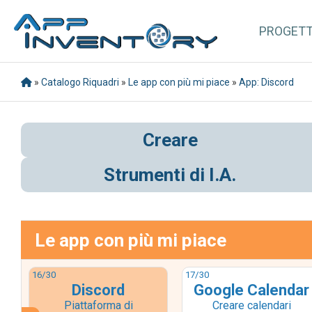
PROGET
»
Catalogo Riquadri
»
Le app con più mi piace
»
App: Discord
Creare
Strumenti di I.A.
Le app con più mi piace
16
/30
17
/30
Discord
Google Calendar
Piattaforma di
Creare calendari