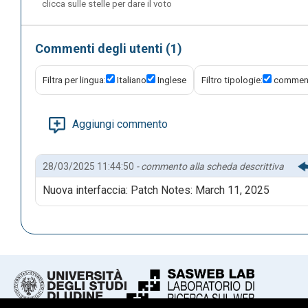
clicca sulle stelle per dare il voto
La seguente è la schermata di creazione del proprio serv
scegliere tra diversi modelli (template) predefiniti in ba
server è destinato a una community pubblica o a un grupp
Commenti degli utenti (1)
un nome al server e, facoltativamente, caricare un'icona 
Filtra per lingua:
Italiano
Inglese
Filtro tipologie:
comment
Aggiungi commento
28/03/2025 11:44:50
- commento alla scheda descrittiva
Nuova interfaccia: Patch Notes: March 11, 2025