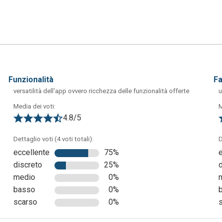
funzionalità
f
versatilità dell’app ovvero ricchezza delle funzionalità offerte
u
Media dei voti:
M
4.8/5
Dettaglio voti (4 voti totali):
D
eccellente
75%
discreto
25%
ibile visualizzare l'elenco dei propri contatti con i relativi sta
medio
0%
inviare nuove richieste di amicizia. Nella sezione “Messaggi dirett
basso
0%
i o gruppi, mentre la parte desctra dello schermo mostra le attivit
scarso
0%
sinistra della finestra contiene invece i comandi per la