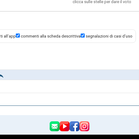
clicca sulle stelle per dare il voto
er. L'applicazione permette di configurarne uno da zero o di
se alle proprie esigenze. Successivamente, verrà chiesto se il
o ristretto di amici. L'ultimo passaggio consiste nell'assegnare
personalizzata.
i all’app
commenti alla scheda descrittiva
segnalazioni di casi d’uso