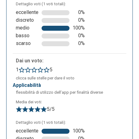
oggetti e per farlo basterà cliccare su “codice” e
Dettaglio voti (1 voti totali):
abilitare entrambe le voci che appaiono, come nella
eccellente
0%
schermata seguente.
discreto
0%
medio
100%
basso
0%
scarso
0%
Dai un voto:
1
5
clicca sulle stelle per dare il voto
applicabilità
Dopodichè è necessario cliccare sulla voce “codice”
flessibilità di utilizzo dell’app per finalità diverse
presente nel menù in alto a destra e si aprirà la
sezione dei blocchi. Qui si potranno applicare tutti i
Media dei voti:
5/5
movimenti che si desiderano, basterà selezionare il
blocco di codice e questo apparirà nella parte
Dettaglio voti (1 voti totali):
bianca, selezionare l’elemento a cui si vuole fare
eccellente
100%
svolgere quell’azione e cliccare su riproduci per
discreto
0%