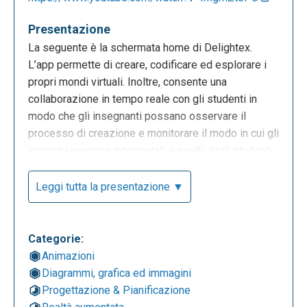
Presentazione
La seguente è la schermata home di Delightex.
L’app permette di creare, codificare ed esplorare i
propri mondi virtuali. Inoltre, consente una
collaborazione in tempo reale con gli studenti in
modo che gli insegnanti possano osservare il
processo di creazione e monitorare il modo in cui gli
incarichi vengono interpretati e svolti dagli studenti.
Da questa schermata è possibile procedere alla
registrazione o al login. Se si accede alla
Leggi tutta la presentazione ▼
piattaforma come studenti è necessario essere in
possesso del codice fornito dall’insegnante per
partecipare alla classe.
Categorie:
Animazioni
Diagrammi, grafica ed immagini
Progettazione & Pianificazione