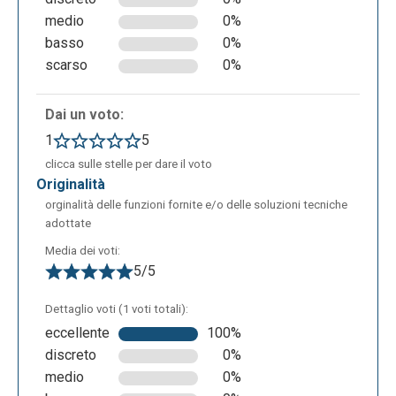
visionare il risultato finale. Ciò rende Delightex una
medio
0%
piattaforma molto interessante per sviluppare il
basso
0%
pensiero computazionale negli studenti ed introdurli
scarso
0%
alla programmazione. Delightex permette anche di
condividere le proprie creazioni con i compagni di
Dai un voto:
classe e gli amici, basta inviare loro il link per poter
farli accedere agli spazi virtuali creati.
1
5
clicca sulle stelle per dare il voto
originalità
orginalità delle funzioni fornite e/o delle soluzioni tecniche
adottate
Media dei voti:
5/5
Dettaglio voti (1 voti totali):
eccellente
100%
discreto
0%
medio
0%