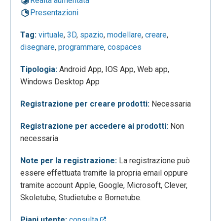
Realtà aumentata
Presentazioni
Tag:
virtuale
,
3D
,
spazio
,
modellare
,
creare
,
disegnare
,
programmare
,
cospaces
Tipologia:
Android App, IOS App, Web app,
Dopo aver effettuato l’accesso apparirà la seguente
Windows Desktop App
schermata che è la dashboard del proprio account.
Registrazione per creare prodotti:
Necessaria
Qui sarà possibile creare delle classi, iniziare a
creare i propri progetti o esplorare la galleria di
Registrazione per accedere ai prodotti:
Non
prodotti creati da altri utenti. Per creare un nuovo
necessaria
progetto basterà cliccare sulla voce “Progetti” nel
pannello a destra e successivamente su “crea
Note per la registrazione:
La registrazione può
Progetto”.
essere effettuata tramite la propria email oppure
tramite account Apple, Google, Microsoft, Clever,
Skoletube, Studietube e Bornetube.
Piani utente:
consulta