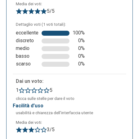
Media dei voti:
per esempio una storia, mentre con il secondo tasto
5/5
si potranno modificare i singoli oggetti che sono
stati inseriti nell’ambiente. Com’è possibile vedere
Dettaglio voti (1 voti totali):
nella seguente schermata si possono inserire delle
eccellente
100%
finestre di dialogo, inserire delle animazioni e
discreto
0%
cambiare il colore. Inoltre si può ruotare il
medio
0%
personaggio su più assi, spostarlo, sollevarlo più in
basso
0%
alto e cambiare quindi la sua posizione nello spazio.
scarso
0%
Dai un voto:
1
5
clicca sulle stelle per dare il voto
facilità d’uso
usabilità e chiarezza dell’interfaccia utente
Media dei voti:
3/5
Si possono anche far eseguire dei movimenti agli