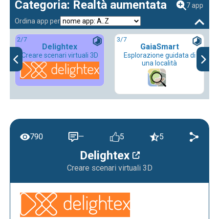
Categoria: Realtà aumentata
7 app
Ordina app per
2
/7
3
/7
Delightex
GaiaSmart
Creare scenari virtuali 3D
Esplorazione guidata di
una località
790
—
5
5
Delightex
Creare scenari virtuali 3D