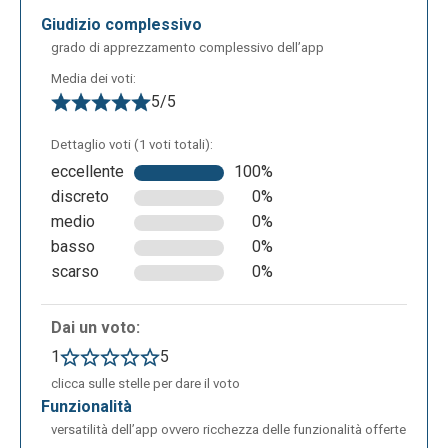
arricchire la scena con del suono, caricando una
giudizio complessivo
musica di sottofondo per creare un’atmosfera
grado di apprezzamento complessivo dell’app
speciale o aggiungere narrazioni per creare delle
storie illustrate.
Media dei voti:
5/5
Dettaglio voti (1 voti totali):
eccellente
100%
discreto
0%
medio
0%
basso
0%
scarso
0%
Dai un voto:
Inoltre, si possono regolare e modificare i
1
5
personaggi, le figure e gli oggetti che sono collocati
clicca sulle stelle per dare il voto
nello spazio. Per farlo basterà cliccare sul menù a
funzionalità
comparsa di sinistra in cui, con il primo tasto,sarà
versatilità dell’app ovvero ricchezza delle funzionalità offerte
possibile inserire più scene e quindi poter creare