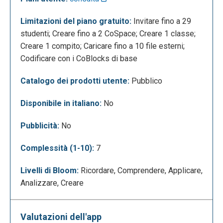
Limitazioni del piano gratuito:
Invitare fino a 29
studenti; Creare fino a 2 CoSpace; Creare 1 classe;
Creare 1 compito; Caricare fino a 10 file esterni;
Codificare con i CoBlocks di base
La seguente è la schermata di editing. A questo
Catalogo dei prodotti utente:
Pubblico
punto Delightex dà la possibilità di popolare la
scena con personaggi ed oggetti e cambiare
Disponibile in italiano:
No
l’impostazione dello spazio per dare vita ad un
nuovo mondo virtuale. Nel menù in basso si può
Pubblicità:
No
accedere alla libreria (permette di inserire vari
Complessità (1-10):
7
elementi, personaggi, oggetti, ecc), si possono
inserire immagini, modelli 3D, files, audio e video
Livelli di Bloom:
Ricordare, Comprendere, Applicare,
caricandoli dal proprio PC oppure effettuando una
Analizzare, Creare
ricerca sul web e, infine, permette di modificare lo
sfondo dell’ambiente scegliendo tra diverse
immagini di background o colori. Inoltre è possibile
Valutazioni dell'app