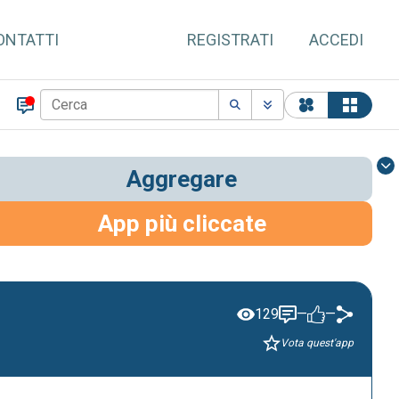
ONTATTI
REGISTRATI
ACCEDI
Aggregare
App più cliccate
129
—
—
Vota quest'app