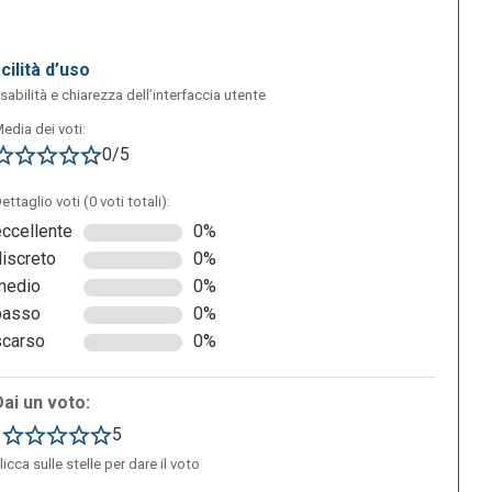
acilità d’uso
sabilità e chiarezza dell’interfaccia utente
edia dei voti:
0/5
ettaglio voti (0 voti totali):
eccellente
0%
discreto
0%
medio
0%
basso
0%
scarso
0%
Dai un voto:
1
5
licca sulle stelle per dare il voto