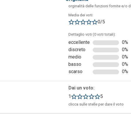
orginalità delle funzioni fornite e/o 
Media dei voti:
0/5
Dettaglio voti (0 voti totali):
eccellente
0%
discreto
0%
medio
0%
basso
0%
scarso
0%
Dai un voto:
1
5
clicca sulle stelle per dare il voto