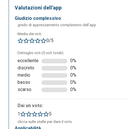
Valutazioni dell'app
giudizio complessivo
grado di apprezzamento complessivo dell’app
Media dei voti:
0/5
Dettaglio voti (0 voti totali):
eccellente
0%
discreto
0%
Cliccando su “CREATE A FREE ACCOUNT” si verrà reindiriz
medio
0%
basso
0%
scarso
0%
Dai un voto:
1
5
clicca sulle stelle per dare il voto
applicabilità