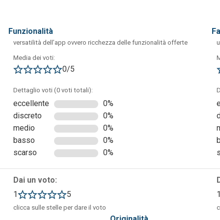
funzionalità
f
versatilità dell’app ovvero ricchezza delle funzionalità offerte
u
Media dei voti:
M
0/5
Dettaglio voti (0 voti totali):
D
eccellente
0%
discreto
0%
zati al modulo di registrazione.
medio
0%
basso
0%
scarso
0%
Dai un voto:
1
5
clicca sulle stelle per dare il voto
c
originalità