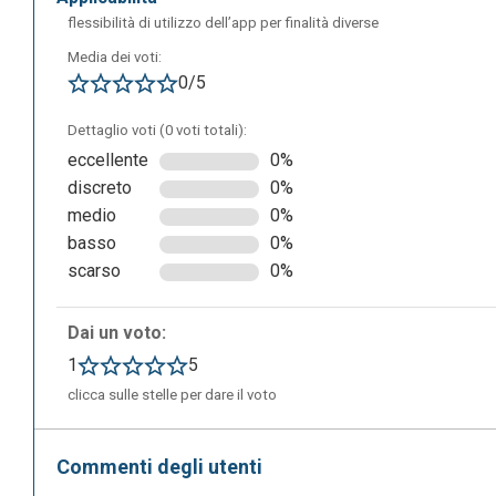
flessibilità di utilizzo dell’app per finalità diverse
Media dei voti:
0/5
Dettaglio voti (0 voti totali):
eccellente
0%
discreto
0%
medio
0%
basso
0%
scarso
0%
Qui ci si registra gratuitamente inserendo i propri dati.
Dai un voto:
1
5
clicca sulle stelle per dare il voto
Commenti degli utenti