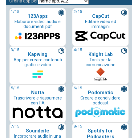
Ordina app per
1
/15
2
/15
123Apps
CapCut
Elaborare video, audio e
Editare video ed
documenti pdf
immagini
3
/15
4
/15
Kapwing
Knight Lab
App per creare contenuti
Tools per la
grafici e video
comunicazione
5
/15
6
/15
Notta
Podomatic
Trascrivere e riassumere
Creare e condividere
con l'IA
podcast
7
/15
8
/15
Soundcite
Spotify for
Incorporare audio in una
Podcasters