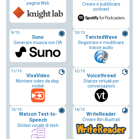
pagina Web
Creare e pubblicare
podcast
9
/15
10
/15
Suno
TwistedWave
Generare musica con l'IA
Registrare e modificare
tracce audio
11
/15
12
/15
VivaVideo
Voicethread
Montare video da disp.
Stanze virtuali per
mobili
conversazioni
13
/15
14
/15
Watson Text-to-
WriteReader
Speech
Creare libri illustrati
Sintesi vocale di testi