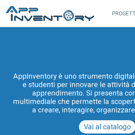
PROGET
AppInventory for Education (Ap
AppInventory è uno strumento digital
rappresenta un’azione mirata di for
e studenti per innovare le attività
gli insegnanti di scuole di ogni or
progetto rientra tra le azioni di inn
apprendimento. Si presenta co
multimediale che permette la scoperta 
e didattica promosse dal Programm
Scuola Digitale in Friuli Venezia Giul
a creare, interagire, organizzar
del PRSD FVG 2021-2
Vai al catalogo