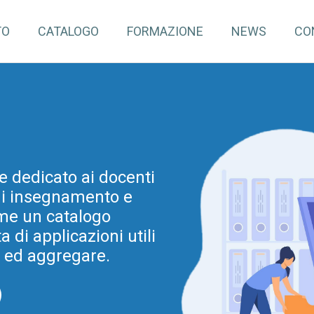
TO
CATALOGO
FORMAZIONE
NEWS
CO
pInventory4Edu)
e dedicato ai docenti
mazione continua per
 di insegnamento e
dine e grado. Tale
ovazione metodologica
me un catalogo
di applicazioni utili
a Regionale per la
ia 2025-2028 (e prima
e ed aggregare.
025).