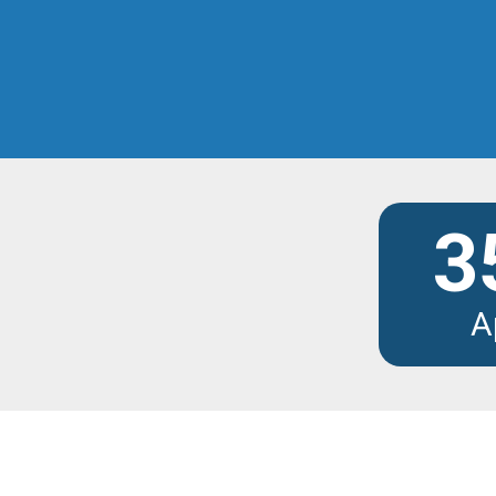
Scopri tutti i modu
3
A