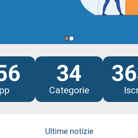
li
56
34
36
pp
Categorie
Iscr
Ultime notizie