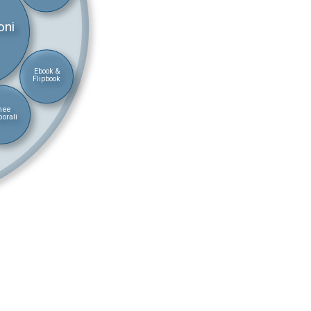
oni
Ebook &
Flipbook
nee
orali