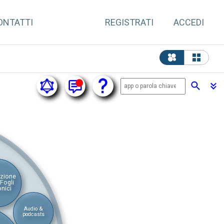
ONTATTI
REGISTRATI
ACCEDI
azione
 Fogli
onici
Audio &
podcasts