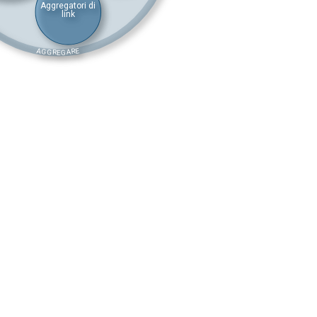
Aggregatori di
link
AGGREGARE