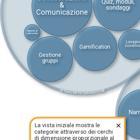
Quiz, moduli,
&
sondaggi
Comunicazione
Rubriche di
valutazione
Lavagn
condivi
Gamification
Gestione
gruppi
INTERAGIRE ED ORGANIZZARE
Nar
La vista iniziale mostra le
categorie attraverso dei cerchi
di dimensione proporzionale al