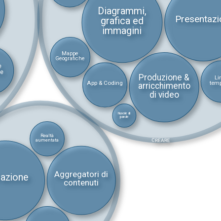
Diagrammi,
Presentazi
grafica ed
immagini
Mappe
Geografiche
e
se
Produzione &
Li
App & Coding
temp
arricchimento
di video
Nuvole di
parole
Realtà
CREARE
aumentata
Aggregatori di
razione
contenuti