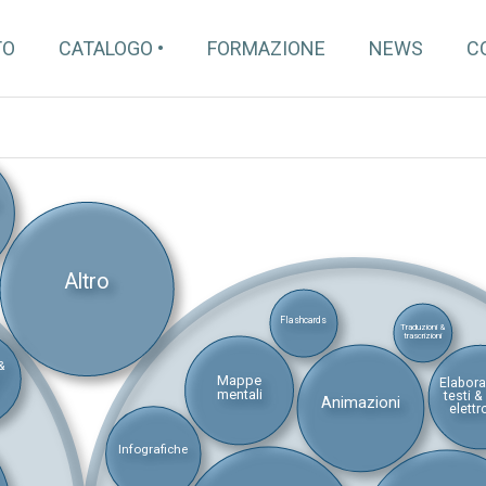
TO
CATALOGO
FORMAZIONE
NEWS
C
Altro
Flashcards
Traduzioni &
trascrizioni
&
i
Mappe
Elabor
mentali
testi &
Animazioni
elettr
Infografiche