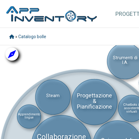
PROGET
»
Catalogo bolle
Strumenti di
I.A.
Progettazione
Steam
&
Chatbots 
Pianificazione
assistent
virtuali
Apprendimento
lingue
Collaborazione