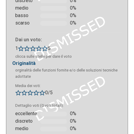
discreto
0%
medio
0%
basso
0%
scarso
0%
Dai un voto:
1
5
clicca sulle stelle per dare il voto
originalità
orginalità delle funzioni fornite e/o delle soluzioni tecniche
adottate
Media dei voti:
0/5
Dettaglio voti (0 voti totali):
eccellente
0%
discreto
0%
medio
0%