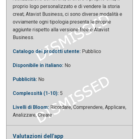
scegliere il nome per i propri lavori. Per tornare alla
proprio logo personalizzato e di vendere la storia
dashboard è sufficiente cliccare nuovamente sul
creat; Atavist Business, ci sono diverse modalità e
simbolo di Atavist in alto a sinistra. Inoltre è
ovviamente ogni tipologia presenta le proprie
possibile accedere ad alcuni esempi che aiutano
aggiunte rispetto alla versione free e Atavist
l’utente a capire meglio le potenzialità
Business.
dell’applicazione ed il risultato finale che si può
Catalogo dei prodotti utente:
Pubblico
ottenere.
Disponibile in italiano:
No
Pubblicità:
No
Complessità (1-10):
5
Livelli di Bloom:
Ricordare, Comprendere, Applicare,
Analizzare, Creare
Se si desidera creare un nuovo progetto è
Valutazioni dell'app