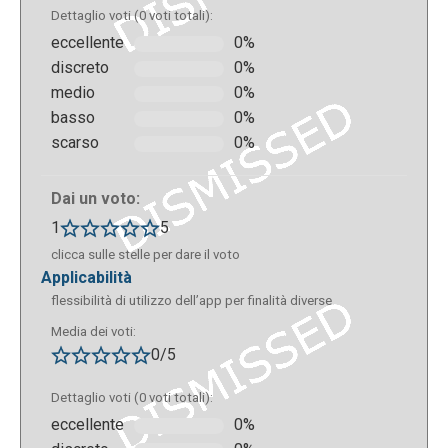
Dettaglio voti (0 voti totali):
eccellente
0%
discreto
0%
medio
0%
basso
0%
scarso
0%
Dai un voto:
Si possono aggiungere diversi tipi di contenuto
1
5
come ad esempio immagini, video, audio, mappe,
clicca sulle stelle per dare il voto
tabelle… Per aggiungere i contenuti è sufficiente
applicabilità
cliccare sopra oppure trascinare il tipo di contenuto
flessibilità di utilizzo dell’app per finalità diverse
scelto. Successivamente si possono
Media dei voti:
personalizzare i contenuti.
0/5
Dettaglio voti (0 voti totali):
eccellente
0%