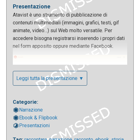
Presentazione
Atavist è uno strumento di pubblicazione di
contenuti multimediali (immagini, grafici, testi, gif
animate, video…) sul Web molto versatile. Per
accedere bisogna registrarsi inserendo i propri dati
nel form apposito oppure mediante Facebook.
Leggi tutta la presentazione ▼
Categorie:
Narrazione
Ebook & Flipbook
Presentazioni
Il piano di abbonamento gratuito è quello “Creative”
e permette creare e pubblicare un numero indefinito
Tag:
raccontare
,
narrazione
,
racconto
,
ebook
,
storia