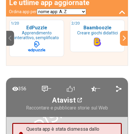
Le utlime app aggiornate
Ordina app per
1
/20
2
/20
EdPuzzle
Baamboozle
Apprendimento
Creare giochi didattici
interattivo, semplificato
356
—
1
—
Atavist
Raccontare e pubblicare storie sul Web
Questa app è stata dismessa dallo