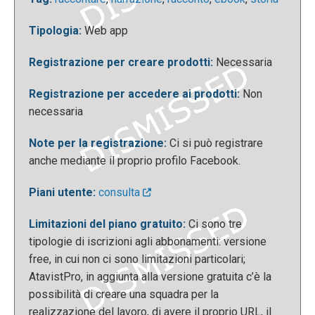
di pagine utilizzando tutti gli strumenti di Atavist.
Inoltre possiamo costituire una squadra composta
Tipologia:
Web app
da 5 membri, guardare il numero di visualizzazioni
della nostra pubblicazione e usufruire del servizio
Registrazione per creare prodotti:
Necessaria
di assistenza.
Registrazione per accedere ai prodotti:
Non
necessaria
Note per la registrazione:
Ci si può registrare
anche mediante il proprio profilo Facebook.
Piani utente:
consulta
Limitazioni del piano gratuito:
Ci sono tre
tipologie di iscrizioni agli abbonamenti: versione
Una volta collegati appare la propria dashboard.
free, in cui non ci sono limitazioni particolari;
Cliccando in alto a destra si possono effettuare
AtavistPro, in aggiunta alla versione gratuita c’è la
alcune modifiche del proprio profilo, quali ad
possibilità di creare una squadra per la
esempio: nome, cognome, breve descrizione, foto,
realizzazione del lavoro, di avere il proprio URL, il