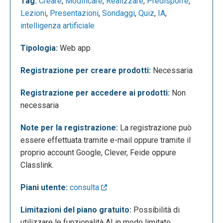
Tag:
Creare
,
Modificare
,
Realizzare
,
Predisporre
,
Lezioni
,
Presentazioni
,
Sondaggi
,
Quiz
,
IA
,
intelligenza artificiale
Tipologia:
Web app
Registrazione per creare prodotti:
Necessaria
Registrazione per accedere ai prodotti:
Non
necessaria
La seguente è la schermata che appare quando si
Note per la registrazione:
La registrazione può
sceglie di generare una lezione tramite intelligenza
essere effettuata tramite e-mail oppure tramite il
artificiale. Qui è richiesto di inserire un prompt
proprio account Google, Clever, Feide oppure
oppure di caricare un file da cui generare la lezione.
Classlink.
È anche possibile utilizzare idee e prompt suggeriti
direttamente dal sito cliccando su "Show lesson
Piani utente:
consulta
ideas". Nel caso in cui si decida di caricare un file
(ad esempio PPT o PDF), sarà possibile scegliere il
Limitazioni del piano gratuito:
Possibilità di
grado di istruzione (da 1 a 12+), aggiungere dei
utilizzare le funzionalità AI in modo limitato,