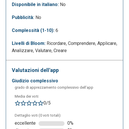
Disponibile in italiano:
No
Pubblicità:
No
Complessità (1-10):
6
Livelli di Bloom:
Ricordare, Comprendere, Applicare,
Analizzare, Valutare, Creare
Valutazioni dell'app
La seguente è la schermata di editing del progetto.
Qui il docente ha a disposizione diversi strumenti
giudizio complessivo
per la modifica della presentazione come testi,
grado di apprezzamento complessivo dell’app
media, elementi grafici, sfondi. Nella sezione di
Media dei voti:
sinistra, "Manual Edit", sono presenti suggerimenti e
0/5
opzioni guidate per modificare la lezione. È inoltre
Dettaglio voti (0 voti totali):
presente una casella di testo ("Ask Curipod AI...") per
eccellente
0%
interagire con l'intelligenza artificiale e richiedere