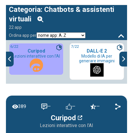
Categoria: Chatbots & assistenti
virtuali
22 app
Ordina app per
6
/22
7
/22
Curipod
DALL-E 2
Lezioni interattive con l’AI
Modello di IA per
generare immagini
389
—
—
—
Curipod
Lezioni interattive con l’AI