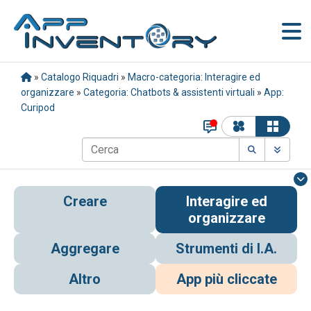
»
Catalogo Riquadri
»
Macro-categoria: Interagire ed
organizzare
»
Categoria: Chatbots & assistenti virtuali
»
App:
Curipod
Creare
Interagire ed
organizzare
Aggregare
Strumenti di I.A.
Altro
App più cliccate