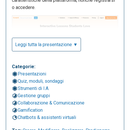
caratteristiche della piattaforma, nonché registrarsi
o accedere.
Leggi tutta la presentazione ▼
Categorie:
Presentazioni
Quiz, moduli, sondaggi
La seguente è la dashboard del proprio account che
Strumenti di I.A.
appare una volta effettuato l'accesso all'app web.
Gestione gruppi
Da questa schermata, per creare un nuovo progetto,
Collaborazione & Comunicazione
è possibile cliccare su "Generate lesson AI" per
Gamification
avviare una lezione assistita dall'intelligenza
Chatbots & assistenti virtuali
artificiale, oppure su "New from blank" per creare
una lezione da zero.