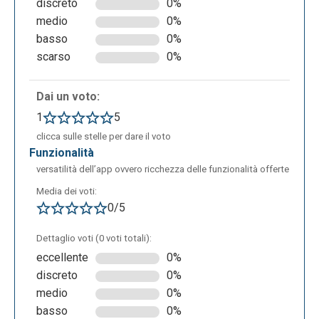
discreto
0%
modifiche specifiche. La parte centrale della
medio
0%
schermata mostra l'anteprima della slide corrente,
basso
0%
mentre in basso è presente una barra con le
scarso
0%
miniature di tutte le slide della presentazione,
permettendo una navigazione rapida.
Dai un voto:
1
5
clicca sulle stelle per dare il voto
funzionalità
versatilità dell’app ovvero ricchezza delle funzionalità offerte
Media dei voti:
0/5
Dettaglio voti (0 voti totali):
eccellente
0%
L'elemento che rende particolari e uniche le
discreto
0%
presentazioni di Curipod sono le attività interattive
medio
0%
dedicate agli studenti. Le attività comprendono
basso
0%
lavagne bianche su cui scrivere, la possibilità di