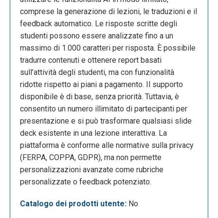
criteri o descrizioni opzionali e selezionare la
comprese la generazione di lezioni, le traduzioni e il
lingua. Questo processo mira a rendere interattiva la
feedback automatico. Le risposte scritte degli
presentazione tramite l'intelligenza artificiale. Infine,
studenti possono essere analizzate fino a un
basterà cliccare su "Invio" o su "Generate lesson"
massimo di 1.000 caratteri per risposta. È possibile
per creare la lezione.
tradurre contenuti e ottenere report basati
sull’attività degli studenti, ma con funzionalità
ridotte rispetto ai piani a pagamento. Il supporto
disponibile è di base, senza priorità. Tuttavia, è
consentito un numero illimitato di partecipanti per
presentazione e si può trasformare qualsiasi slide
deck esistente in una lezione interattiva. La
piattaforma è conforme alle normative sulla privacy
(FERPA, COPPA, GDPR), ma non permette
personalizzazioni avanzate come rubriche
Una volta ultimata la presentazione, questa potrà
personalizzate o feedback potenziato.
essere modificata a piacimento dal docente fino al
Catalogo dei prodotti utente:
No
perfezionamento desiderato. Un click sul pulsante
"Edit" permetterà l'accesso alla pagina dedicata.