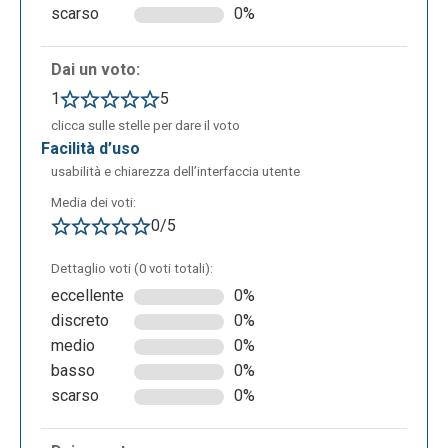
scarso
0%
rispondere a domande aperte, a sondaggi, fare
disegni e creare wordcloud in base alle parole
inserite dagli studenti.
La schermata di "Edit activity"
Dai un voto:
permette allora di modificare le specifiche appena
1
5
elencate, oltre a specificare la durata della sessione
clicca sulle stelle per dare il voto
interattiva ("Duration") e il numero di risposte
facilità d’uso
massime per studente ("Entries per participant”).
usabilità e chiarezza dell’interfaccia utente
Media dei voti:
0/5
Dettaglio voti (0 voti totali):
eccellente
0%
discreto
0%
medio
0%
basso
0%
scarso
0%
Una volta conclusa la modifica del progetto, è
possibile procedere con la presentazione effettiva