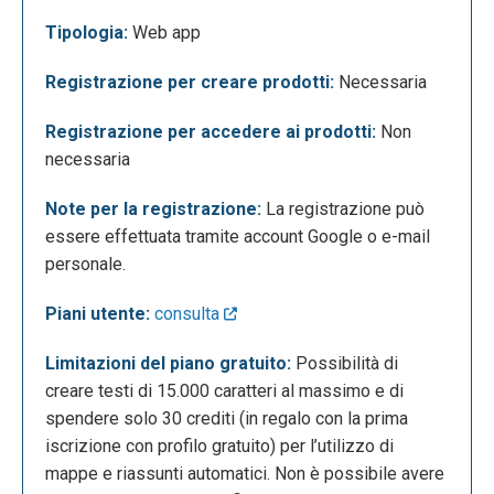
creare contenuti in base alle proprie esigenze.
Tipologia:
Web app
L'applicazione offre la possibilità di creare materiali
"Da Testo", "Da Foto", "Da File", "Da Link web" e "Da
Registrazione per creare prodotti:
Necessaria
Youtube". Per avviare un nuovo progetto, è
sufficiente cliccare sull'icona che meglio risponde
Registrazione per accedere ai prodotti:
Non
all'esigenza dell'utente. Dalla dashboard è inoltre
necessaria
possibile visualizzare i materiali già creati o caricati
Note per la registrazione:
La registrazione può
nella sezione "Materiali" e accedere a "Template" e
essere effettuata tramite account Google o e-mail
"Esplora" tramite il menù laterale sinistro.
personale.
Piani utente:
consulta
Limitazioni del piano gratuito:
Possibilità di
creare testi di 15.000 caratteri al massimo e di
spendere solo 30 crediti (in regalo con la prima
iscrizione con profilo gratuito) per l’utilizzo di
mappe e riassunti automatici. Non è possibile avere