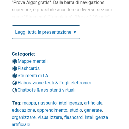
"Prova Algor gratis". Dalla barra di navigazione
superiore, è possibile accedere a diverse sezioni
come "Strumenti", "Templates", "Prezzi", "Scuole",
"Risorse" e "Supporto", oltre a consultare
direttamente numerosi modelli di "Algor Cards"
Leggi tutta la presentazione ▼
cliccando sull'apposita voce nel menu "Risorse",
anche senza preventiva registrazione.
Categorie:
Mappe mentali
Flashcards
Strumenti di I.A.
Elaborazione testi & Fogli elettronici
Chatbots & assistenti virtuali
Tag:
mappa
,
riassunto
,
intelligenza
,
artificiale
,
educazione
,
apprendimento
,
studio
,
generare
,
organizzare
,
visualizzare
,
flashcard
,
intelligenza
La seguente è la dashboard del proprio account,
artificiale
dove sono presenti vari input per poter iniziare a