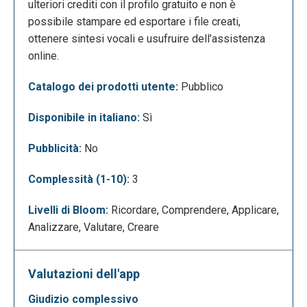
ulteriori crediti con il profilo gratuito e non è
Dal menù a sinistra è inoltre possibile accedere alla
possibile stampare ed esportare i file creati,
creazione di mappe manualmente (vedi “Mappa
ottenere sintesi vocali e usufruire dell’assistenza
Manuale”) e alla sezione dedicata alle trascrizioni
online.
(vedi “Trascrizioni”) da cui è possibile creare mappe
concettuali a partire da file audio e video che
Catalogo dei prodotti utente:
Pubblico
vengono convertiti automaticamente dall’app. Di
Disponibile in italiano:
Sì
seguito la schermata relativa alle trascrizioni
automatiche.
Pubblicità:
No
Complessità (1-10):
3
Livelli di Bloom:
Ricordare, Comprendere, Applicare,
Analizzare, Valutare, Creare
Valutazioni dell'app
giudizio complessivo