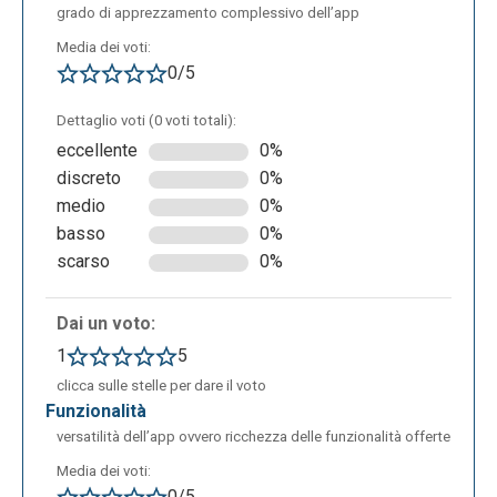
La seguente è la schermata di editing dove è
grado di apprezzamento complessivo dell’app
possibile procedere alla creazione di una mappa
Media dei voti:
concettuale a partire da un file caricato dall'utente.
0/5
Per accedere a questa schermata, si seleziona
l'opzione "Da File" dalla Dashboard, si sceglie il file
Dettaglio voti (0 voti totali):
desiderato e lo si carica. Una volta completato il
eccellente
0%
caricamento, appare la schermata mostrata, dove è
discreto
0%
necessario selezionare le pagine di interesse dal
medio
0%
documento importato. Viene indicato un limite di
basso
0%
15.000 caratteri per la versione gratuita, estendibile
scarso
0%
a 150.000 caratteri con il piano "Pro+".
Dai un voto:
1
5
clicca sulle stelle per dare il voto
funzionalità
versatilità dell’app ovvero ricchezza delle funzionalità offerte
Media dei voti:
0/5