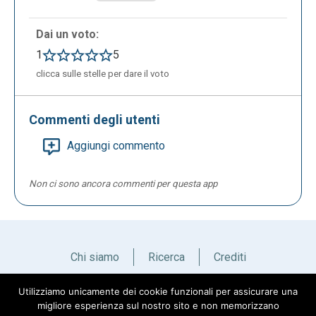
Dai un voto:
1
5
clicca sulle stelle per dare il voto
Commenti degli utenti
Aggiungi commento
Non ci sono ancora commenti per questa app
Chi siamo
Ricerca
Crediti
Utilizziamo unicamente dei cookie funzionali per assicurare una
Italiano
English
migliore esperienza sul nostro sito e non memorizzano