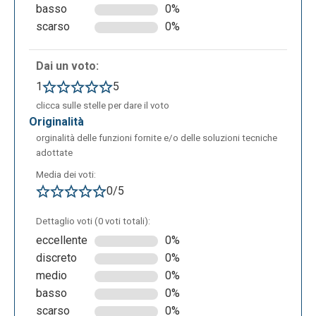
basso
0%
scarso
0%
Algor, in ambito educativo può essere utilizzato per:
facilitare lo studio e agevolare la comprensione
Dai un voto:
di argomenti complessi, grazie alle mappe
1
5
concettuali che consentono di schematizzare e
clicca sulle stelle per dare il voto
organizzare le informazioni in modo visivo;
originalità
favorire l’apprendimento personalizzato, grazie
orginalità delle funzioni fornite e/o delle soluzioni tecniche
alla creazioni di prodotti personalizzabili;
adottate
agevolare l’inclusività, garantendo anche a
Media dei voti:
studenti con disturbi dell'apprendimento, la
0/5
possibilità di usufruire degli strumenti più adatti
alle loro esigenze.
Dettaglio voti (0 voti totali):
eccellente
0%
discreto
0%
medio
0%
basso
0%
scarso
0%