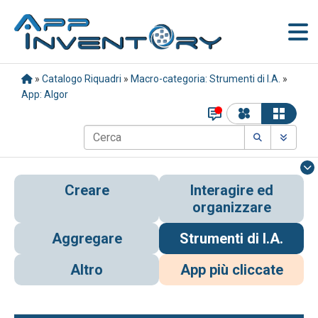
»
Catalogo Riquadri
»
Macro-categoria: Strumenti di I.A.
»
App: Algor
Creare
Interagire ed
organizzare
Aggregare
Strumenti di I.A.
Altro
App più cliccate