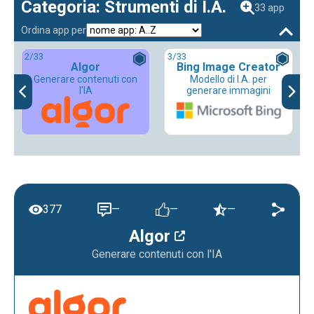
Categoria: Strumenti di I.A.
33 app
Ordina app per
2
/33
3
/33
Algor
Bing Image Creator
Generare contenuti con
Modello di I.A. per
l'IA
generare immagini
377
—
—
—
Algor
Generare contenuti con l'IA