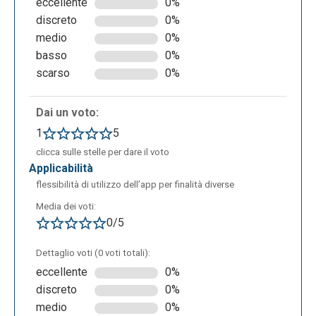
eccellente
0%
discreto
0%
medio
0%
basso
0%
scarso
0%
Di seguito un esempio di Flashcards generate
Dai un voto:
tramite l'app Algor Education. I diversi prodotti
1
5
creati, inclusa la mappa concettuale, il riassunto e le
clicca sulle stelle per dare il voto
Flashcards, possono essere condivisi tramite link
applicabilità
diretto, via e-mail o via QR Code.
flessibilità di utilizzo dell’app per finalità diverse
Media dei voti:
0/5
Dettaglio voti (0 voti totali):
eccellente
0%
discreto
0%
medio
0%