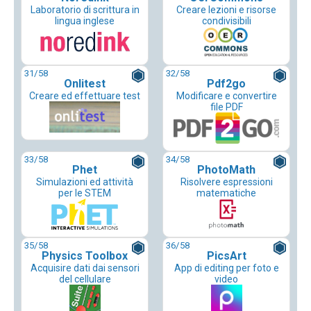
Laboratorio di scrittura in
Creare lezioni e risorse
lingua inglese
condivisibili
31
/58
32
/58
Onlitest
Pdf2go
Creare ed effettuare test
Modificare e convertire
file PDF
33
/58
34
/58
Phet
PhotoMath
Simulazioni ed attività
Risolvere espressioni
per le STEM
matematiche
35
/58
36
/58
Physics Toolbox
PicsArt
Acquisire dati dai sensori
App di editing per foto e
del cellulare
video