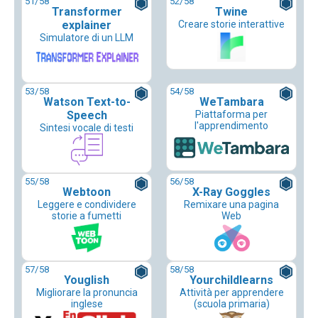
51
/58
52
/58
Transformer
Twine
explainer
Creare storie interattive
Simulatore di un LLM
53
/58
54
/58
Watson Text-to-
WeTambara
Speech
Piattaforma per
l'apprendimento
Sintesi vocale di testi
55
/58
56
/58
Webtoon
X-Ray Goggles
Leggere e condividere
Remixare una pagina
storie a fumetti
Web
57
/58
58
/58
Youglish
Yourchildlearns
Migliorare la pronuncia
Attività per apprendere
inglese
(scuola primaria)