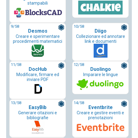
stampabili
9
/58
10
/58
Desmos
Diigo
Creare e sperimentare
Collezionare ed annotare
procedimenti matematici
link e documenti
11
/58
12
/58
DocHub
Duolingo
Modificare, firmare ed
Imparare le lingue
inviare PDF
13
/58
14
/58
EasyBib
Eventbrite
Generare citazioni e
Creare e gestire eventi e
bibliografie
prenotazioni