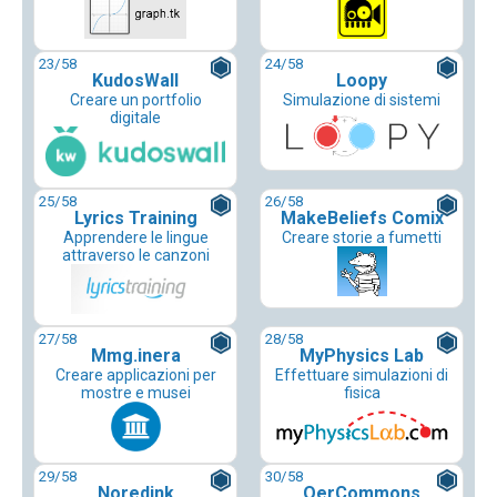
23
/58
24
/58
KudosWall
Loopy
Creare un portfolio
Simulazione di sistemi
digitale
25
/58
26
/58
Lyrics Training
MakeBeliefs Comix
Apprendere le lingue
Creare storie a fumetti
attraverso le canzoni
27
/58
28
/58
Mmg.inera
MyPhysics Lab
Creare applicazioni per
Effettuare simulazioni di
mostre e musei
fisica
29
/58
30
/58
Noredink
OerCommons