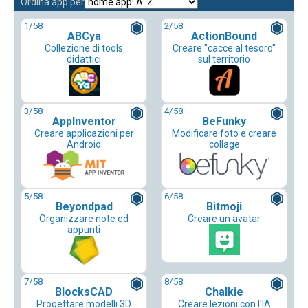
Ordina app per
1
/58
2
/58
ABCya
ActionBound
Collezione di tools
Creare "cacce al tesoro"
didattici
sul territorio
3
/58
4
/58
AppInventor
BeFunky
Creare applicazioni per
Modificare foto e creare
Android
collage
5
/58
6
/58
Beyondpad
Bitmoji
Organizzare note ed
Creare un avatar
appunti
7
/58
8
/58
BlocksCAD
Chalkie
Progettare modelli 3D
Creare lezioni con l'IA