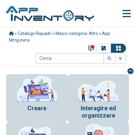
»
Catalogo Riquadri
»
Macro-categoria: Altro
»
App:
Mmg.inera
Creare
Interagire ed
organizzare