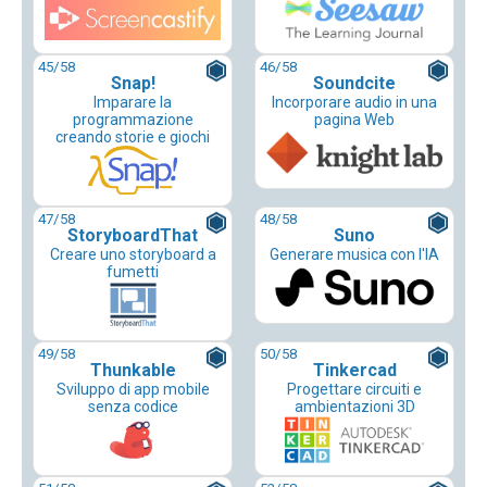
45
/58
46
/58
Snap!
Soundcite
Imparare la
Incorporare audio in una
programmazione
pagina Web
creando storie e giochi
47
/58
48
/58
StoryboardThat
Suno
Creare uno storyboard a
Generare musica con l'IA
fumetti
49
/58
50
/58
Thunkable
Tinkercad
Sviluppo di app mobile
Progettare circuiti e
senza codice
ambientazioni 3D