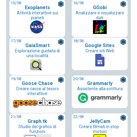
15
/58
16
/58
Exoplanets
GGobi
Attività interattive sui
Analizzare e visualizzare
pianeti
dati
17
/58
18
/58
GaiaSmart
Google Sites
Esplorazione guidata di
Creare siti Web
una località
19
/58
20
/58
Goose Chase
Grammarly
Creare cacce al tesoro
Assistente alla scrittura
interattive
21
/58
22
/58
Graph.tk
JellyCam
Studio del grafico di
Creare filmati in stop-
funzioni
motion