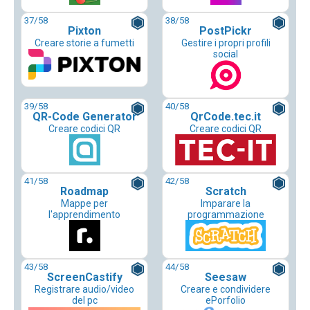
37
/58
38
/58
Pixton
PostPickr
Creare storie a fumetti
Gestire i propri profili
social
39
/58
40
/58
QR-Code Generator
QrCode.tec.it
Creare codici QR
Creare codici QR
41
/58
42
/58
Roadmap
Scratch
Mappe per
Imparare la
l'apprendimento
programmazione
43
/58
44
/58
ScreenCastify
Seesaw
Registrare audio/video
Creare e condividere
del pc
ePorfolio