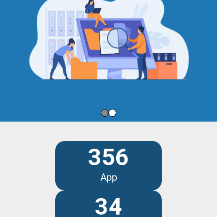
356
App
34