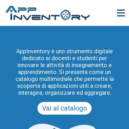
AppInventory for Education
(AppInventory4Edu) rappresenta
AppInventory è uno strumento digitale
un’azione mirata di formazione continua
dedicato ai docenti e studenti per
per gli insegnanti di scuole di ogni ordine
innovare le attività di insegnamento e
e grado. Tale progetto rientra tra le azioni
apprendimento. Si presenta come un
di innovazione metodologica e didattica
catalogo multimediale che permette la
promosse dal Programma Regionale per
scoperta di applicazioni utili a creare,
la Scuola Digitale in Friuli Venezia Giulia
interagire, organizzare ed aggregare.
2025-2028 (e prima del PRSD FVG 2021-
2025).
Vai al catalogo
Scopri tutti i moduli