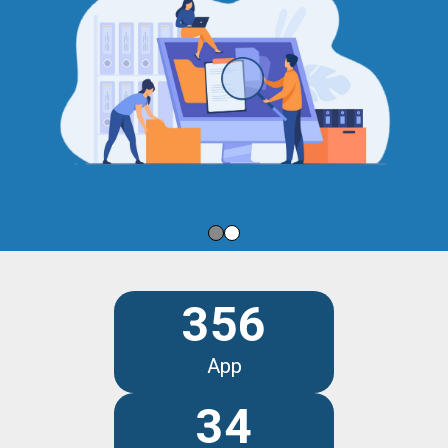
356
App
34