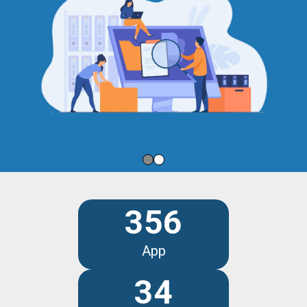
356
App
34